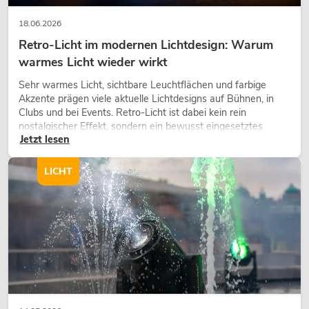
18.06.2026
Retro-Licht im modernen Lichtdesign: Warum
warmes Licht wieder wirkt
Sehr warmes Licht, sichtbare Leuchtflächen und farbige
Akzente prägen viele aktuelle Lichtdesigns auf Bühnen, in
Clubs und bei Events. Retro-Licht ist dabei kein rein
nostalgischer Effekt, sondern ein bewusst eingesetztes
Jetzt lesen
Gestaltungsmittel: Es schafft Atmosphäre, gibt Szenen
Charakter und kann technische LED-Setups emotionaler
wirken lassen.
LICHT