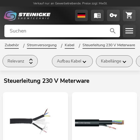
Verkauf nur an Gewerbetreibende. Preise zzgl. MwSt.
Zubehör
/
Stromversorgung
/
Kabel
/
Steuerleitung 230 V Meterware
/
Relevanz
Aufbau Kabel
Kabellänge
Steuerleitung 230 V Meterware