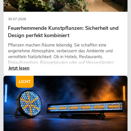
30.07.2026
Feuerhemmende Kunstpflanzen: Sicherheit und
Design perfekt kombiniert
Pflanzen machen Räume lebendig. Sie schaffen eine
angenehme Atmosphäre, verbessern das Ambiente und
vermitteln Natürlichkeit. Ob in Hotels, Restaurants,
Einkaufszentren, Bürogebäuden oder auf Messeständen:
Jetzt lesen
eine hochwertige Begrünung gehört heute längst zum
modernen Raumkonzept.
LICHT