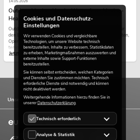
14.05.2026
Outdoor Moving-Heads: Wetterfeste Moving-
Heads bei Events
Cookies und Datenschutz-
Einstellungen
Outdoor Moving-Heads sind bewegliche Scheinwerfer für
den Einsatz im Freien. Sie werden bei Festivals, Stadtfesten,
Wir verwenden Cookies und vergleichbare
Open-Air-Konzerten, Architekturinszenierungen und
Technologien, um unsere Website technisch
temporären Außeninstallationen eingesetzt.
bereitzustellen, Inhalte zu verbessern, Statistikdaten
zu erheben, Marketingmaßnahmen auszuwerten und
Jetzt lesen
externe Inhalte sowie Support-Funktionen
bereitzustellen.
Sie können selbst entscheiden, welchen Kategorien
und Diensten Sie zustimmen möchten. Technisch
erforderliche Dienste sind notwendig und können
nicht deaktiviert werden.
Weitergehende Informationen hierzu finden Sie in
Unsere Marken
unserer
Datenschutzerklärung
.
Technisch erforderlich
Analyse & Statistik