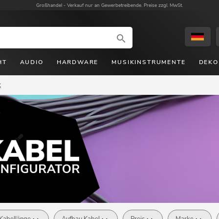
Großhandel -
Verkauf nur an Gewerbetreibende. Preise zzgl. MwSt.
HT
AUDIO
HARDWARE
MUSIKINSTRUMENTE
DEKO
t
Kabellänge
Aufbau Kabel
Preis
Marke