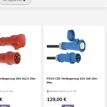
rlängerung 16A 5x2,5 25m
PSSO CEE Verlängerung 32A 3x6 10m
blau
ht ca. 12 Wo.
Bestand reicht ca. 12 Wo.
€
129,00
€