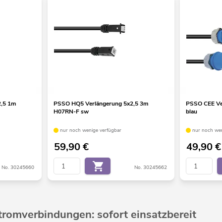
2,5 1m
PSSO HQ5 Verlängerung 5x2,5 3m
PSSO CEE Ve
H07RN-F sw
blau
nur noch wenige verfügbar
nur noch wen
59,90
€
49,90
€
No. 30245660
No. 30245662
tromverbindungen: sofort einsatzbereit