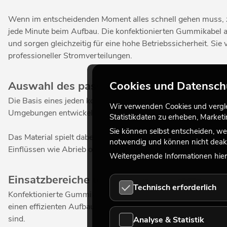
Wenn im entscheidenden Moment alles schnell gehen muss, zei
jede Minute beim Aufbau. Die konfektionierten Gummikabel
und sorgen gleichzeitig für eine hohe Betriebssicherheit. Si
professioneller Stromverteilungen.
Cookies und Datensch
Auswahl des passenden Gummikabeltyps 
Die Basis eines jeden konfektionierten Gummikabels ist die
Wir verwenden Cookies und verglei
Umgebungen entwickelt wurden. Sie zeichnen sich durch ein
Statistikdaten zu erheben, Marke
Sie können selbst entscheiden, we
Das Material spielt dabei eine entscheidende Rolle. Hochwer
notwendig und können nicht deakt
Einflüssen wie Abrieb oder UV-Strahlung. Dadurch bleiben ko
Weitergehende Informationen hierz
Einsatzbereiche und Vorteile konfektioni
Technisch erforderlich
Konfektionierte Gummikabel kommen überall dort zum Einsatz,
einen effizienten Aufbau von Licht-, Ton- und Bühnensysteme
sind.
Analyse & Statistik