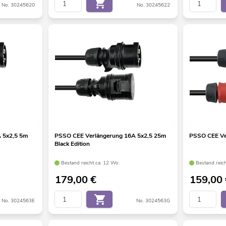
No. 30245620
No. 30245622
 5x2,5 5m
PSSO CEE Verlängerung 16A 5x2,5 25m
PSSO CEE Ve
Black Edition
Bestand reicht ca. 12 Wo.
Bestand reic
179,00
€
159,00
No. 3024563E
No. 3024563G