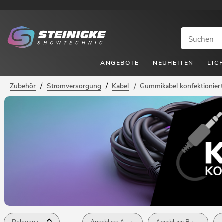
ANGEBOTE
NEUHEITEN
LIC
/
/
Zubehör
Stromversorgung
Kabel
/
Gummikabel konfektionier
Relevanz
Anschluss A
Anschluss B