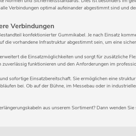
 Normen und Sicherheitsstandards. Dies ist besonders im gewe
s alle Verbindungen optimal aufeinander abgestimmt sind und de
here Verbindungen
 Bestandteil konfektionierter Gummikabel. Je nach Einsatz kom
uf die vorhandene Infrastruktur abgestimmt sein, um eine sich
weitert die Einsatzmöglichkeiten und sorgt für zusätzliche Fl
 zuverlässig funktionieren und den Anforderungen im professi
und sofortige Einsatzbereitschaft. Sie ermöglichen eine struktu
läufen bei. Ob auf der Bühne, im Messebau oder in industrielle
erlängerungskabeln aus unserem Sortiment? Dann wenden Sie s