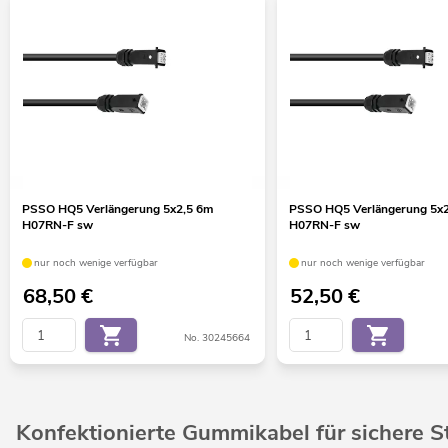
PSSO HQ5 Verlängerung 5x2,5 6m
PSSO HQ5 Verlängerung 5x
H07RN-F sw
H07RN-F sw
nur noch wenige verfügbar
nur noch wenige verfügbar
68,50
€
52,50
€
No. 30245664
Konfektionierte Gummikabel für sichere S