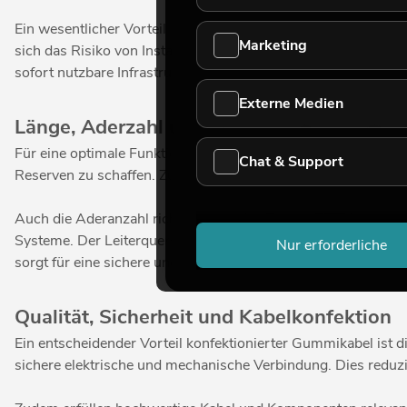
Ein wesentlicher Vorteil ist die Zeitersparnis. Da die Kabel b
Marketing
sich das Risiko von Installationsfehlern, was die Betriebssi
sofort nutzbare Infrastruktur.
Externe Medien
Länge, Aderzahl und Querschnitt korrekt 
Für eine optimale Funktion ist die richtige Dimensionierung 
Chat & Support
Reserven zu schaffen. Zu lange Kabel können die Übersichtlic
Auch die Aderanzahl richtet sich nach der Anwendung. Je na
Systeme. Der Leiterquerschnitt bestimmt die elektrische Bel
Nur erforderliche
sorgt für eine sichere und effiziente Stromversorgung.
Qualität, Sicherheit und Kabelkonfektion
Ein entscheidender Vorteil konfektionierter Gummikabel ist d
sichere elektrische und mechanische Verbindung. Dies reduzi