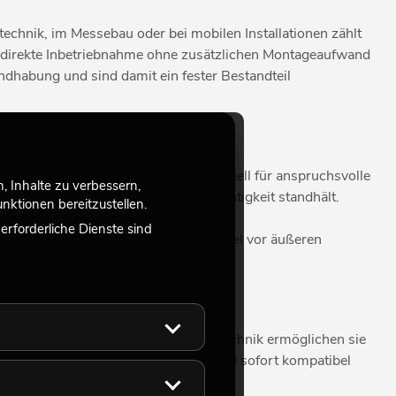
echnik, im Messebau oder bei mobilen Installationen zählt
 direkte Inbetriebnahme ohne zusätzlichen Montageaufwand
andhabung und sind damit ein fester Bestandteil
n wie H07RN-F zum Einsatz, die speziell für anspruchsvolle
 Inhalte zu verbessern,
ischen Belastungen als auch Feuchtigkeit standhält.
ktionen bereitzustellen.
rforderliche Dienste sind
en Temperaturen und schützen das Kabel vor äußeren
g und zuverlässig.
efragt sind. In der Veranstaltungstechnik ermöglichen sie
da Anschlüsse bereits vormontiert und sofort kompatibel