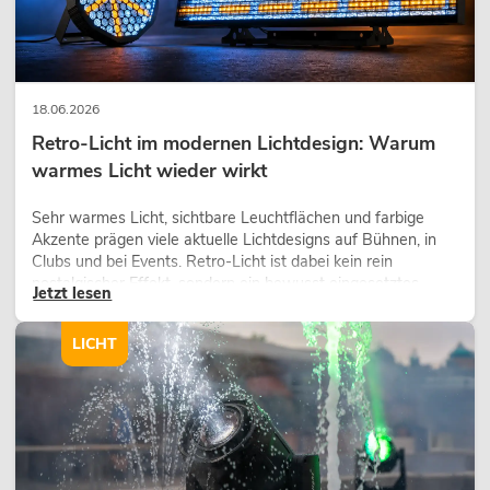
18.06.2026
Retro-Licht im modernen Lichtdesign: Warum
warmes Licht wieder wirkt
Sehr warmes Licht, sichtbare Leuchtflächen und farbige
Akzente prägen viele aktuelle Lichtdesigns auf Bühnen, in
Clubs und bei Events. Retro-Licht ist dabei kein rein
nostalgischer Effekt, sondern ein bewusst eingesetztes
Jetzt lesen
Gestaltungsmittel: Es schafft Atmosphäre, gibt Szenen
Charakter und kann technische LED-Setups emotionaler
LICHT
wirken lassen.