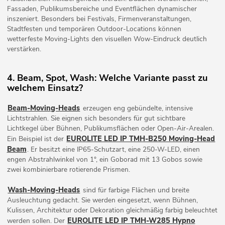
Fassaden, Publikumsbereiche und Eventflächen dynamischer
inszeniert. Besonders bei Festivals, Firmenveranstaltungen,
Stadtfesten und temporären Outdoor-Locations können
wetterfeste Moving-Lights den visuellen Wow-Eindruck deutlich
verstärken.
4. Beam, Spot, Wash: Welche Variante passt zu
welchem Einsatz?
Beam-Moving-Heads
erzeugen eng gebündelte, intensive
Lichtstrahlen. Sie eignen sich besonders für gut sichtbare
Lichtkegel über Bühnen, Publikumsflächen oder Open-Air-Arealen.
EUROLITE LED IP TMH-B250 Moving-Head
Ein Beispiel ist der
Beam
. Er besitzt eine IP65-Schutzart, eine 250-W-LED, einen
engen Abstrahlwinkel von 1°, ein Goborad mit 13 Gobos sowie
zwei kombinierbare rotierende Prismen.
Wash-Moving-Heads
sind für farbige Flächen und breite
Ausleuchtung gedacht. Sie werden eingesetzt, wenn Bühnen,
Kulissen, Architektur oder Dekoration gleichmäßig farbig beleuchtet
EUROLITE LED IP TMH-W285 Hypno
werden sollen. Der