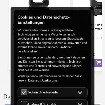
Cookies und Datenschutz-
Einstellungen
EUROLITE LED IP TMH-B250 Moving-
EUROLITE LED IP T
Head Beam
Moving-Head Wash
Wir verwenden Cookies und vergleichbare
No. 51782205
No. 51785932
Technologien, um unsere Website technisch
nur noch wenige verfügbar
Bestand reicht ca. 12 W
bereitzustellen, Inhalte zu verbessern, Statistikdaten
zu erheben, Marketingmaßnahmen auszuwerten und
externe Inhalte sowie Support-Funktionen
bereitzustellen.
1.099,00
€
779,00
€
Sie können selbst entscheiden, welchen Kategorien
und Diensten Sie zustimmen möchten. Technisch
erforderliche Dienste sind notwendig und können
nicht deaktiviert werden.
Weitergehende Informationen hierzu finden Sie in
unserer
Datenschutzerklärung
.
Technisch erforderlich
Das könnte Sie auch interessieren
Analyse & Statistik