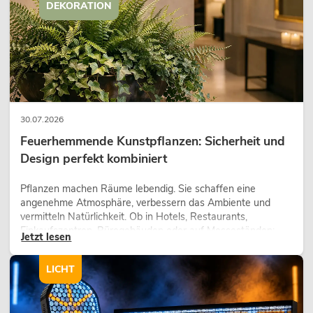
DEKORATION
30.07.2026
Feuerhemmende Kunstpflanzen: Sicherheit und
Design perfekt kombiniert
Pflanzen machen Räume lebendig. Sie schaffen eine
angenehme Atmosphäre, verbessern das Ambiente und
vermitteln Natürlichkeit. Ob in Hotels, Restaurants,
Einkaufszentren, Bürogebäuden oder auf Messeständen:
Jetzt lesen
eine hochwertige Begrünung gehört heute längst zum
modernen Raumkonzept.
LICHT