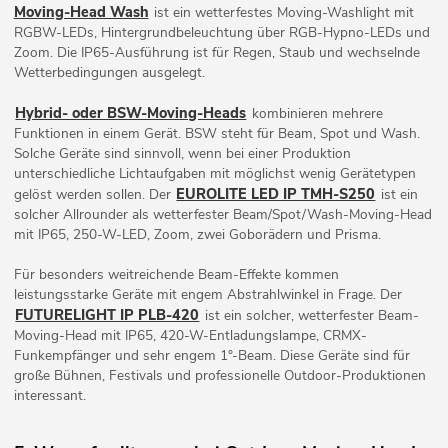
Moving-Head Wash
ist ein wetterfestes Moving-Washlight mit
RGBW-LEDs, Hintergrundbeleuchtung über RGB-Hypno-LEDs und
Zoom. Die IP65-Ausführung ist für Regen, Staub und wechselnde
Wetterbedingungen ausgelegt.
Hybrid- oder BSW-Moving-Heads
kombinieren mehrere
Funktionen in einem Gerät. BSW steht für Beam, Spot und Wash.
Solche Geräte sind sinnvoll, wenn bei einer Produktion
unterschiedliche Lichtaufgaben mit möglichst wenig Gerätetypen
EUROLITE LED IP TMH-S250
gelöst werden sollen. Der
ist ein
solcher Allrounder als wetterfester Beam/Spot/Wash-Moving-Head
mit IP65, 250-W-LED, Zoom, zwei Goborädern und Prisma.
Für besonders weitreichende Beam-Effekte kommen
leistungsstarke Geräte mit engem Abstrahlwinkel in Frage. Der
FUTURELIGHT IP PLB-420
ist ein solcher, wetterfester Beam-
Moving-Head mit IP65, 420-W-Entladungslampe, CRMX-
Funkempfänger und sehr engem 1°-Beam. Diese Geräte sind für
große Bühnen, Festivals und professionelle Outdoor-Produktionen
interessant.