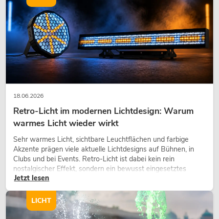
18.06.2026
Retro-Licht im modernen Lichtdesign: Warum
warmes Licht wieder wirkt
Sehr warmes Licht, sichtbare Leuchtflächen und farbige
Akzente prägen viele aktuelle Lichtdesigns auf Bühnen, in
Clubs und bei Events. Retro-Licht ist dabei kein rein
nostalgischer Effekt, sondern ein bewusst eingesetztes
Jetzt lesen
Gestaltungsmittel: Es schafft Atmosphäre, gibt Szenen
Charakter und kann technische LED-Setups emotionaler
wirken lassen.
LICHT