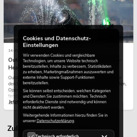
Cookies und Datenschutz-
Einstellungen
14.05.2026
Wir verwenden Cookies und vergleichbare
Outdoor Moving-Heads: Wetterfeste Moving-
Technologien, um unsere Website technisch
bereitzustellen, Inhalte zu verbessern, Statistikdaten
Heads bei Events
zu erheben, Marketingmaßnahmen auszuwerten und
Outdoor Moving-Heads sind bewegliche Scheinwerfer für
externe Inhalte sowie Support-Funktionen
bereitzustellen.
den Einsatz im Freien. Sie werden bei Festivals, Stadtfesten,
Open-Air-Konzerten, Architekturinszenierungen und
Sie können selbst entscheiden, welchen Kategorien
temporären Außeninstallationen eingesetzt.
und Diensten Sie zustimmen möchten. Technisch
Jetzt lesen
erforderliche Dienste sind notwendig und können
nicht deaktiviert werden.
Weitergehende Informationen hierzu finden Sie in
unserer
Datenschutzerklärung
.
Zuletzt angesehene Artikel
Technisch erforderlich