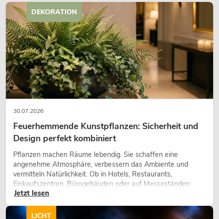
DEKORATION
30.07.2026
Feuerhemmende Kunstpflanzen: Sicherheit und
Design perfekt kombiniert
Pflanzen machen Räume lebendig. Sie schaffen eine
angenehme Atmosphäre, verbessern das Ambiente und
vermitteln Natürlichkeit. Ob in Hotels, Restaurants,
Einkaufszentren, Bürogebäuden oder auf Messeständen:
Jetzt lesen
eine hochwertige Begrünung gehört heute längst zum
modernen Raumkonzept.
LICHT