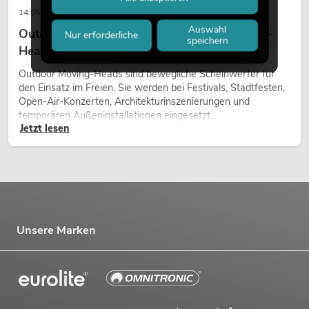
14.05.2026
Auswahl
Outdoor Moving-Heads: Wetterfeste Moving-
Nur erforderliche
speichern
Heads bei Events
Outdoor Moving-Heads sind bewegliche Scheinwerfer für
den Einsatz im Freien. Sie werden bei Festivals, Stadtfesten,
Open-Air-Konzerten, Architekturinszenierungen und
temporären Außeninstallationen eingesetzt.
Jetzt lesen
Unsere Marken