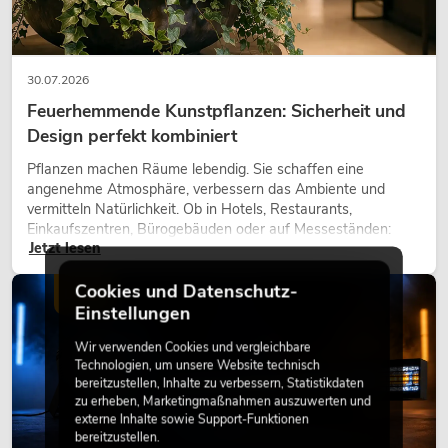
30.07.2026
Feuerhemmende Kunstpflanzen: Sicherheit und
Design perfekt kombiniert
Pflanzen machen Räume lebendig. Sie schaffen eine
angenehme Atmosphäre, verbessern das Ambiente und
vermitteln Natürlichkeit. Ob in Hotels, Restaurants,
Einkaufszentren, Bürogebäuden oder auf Messeständen:
Jetzt lesen
eine hochwertige Begrünung gehört heute längst zum
modernen Raumkonzept.
Cookies und Datenschutz-
LICHT
Einstellungen
Wir verwenden Cookies und vergleichbare
Technologien, um unsere Website technisch
bereitzustellen, Inhalte zu verbessern, Statistikdaten
zu erheben, Marketingmaßnahmen auszuwerten und
externe Inhalte sowie Support-Funktionen
bereitzustellen.