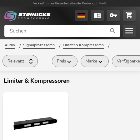
Verkauf nur an Gewerbetreibende. Preise zzgl. MwSt.
Audio
/
Signalprozessoren
/
Limiter & Kompressoren
/
Relevanz
Preis
Marke
Verfügbarke
Limiter & Kompressoren