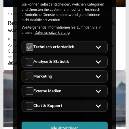
Sie können selbst entscheiden, welchen Kategorien
und Diensten Sie zustimmen möchten. Technisch
18.06.2026
erforderliche Dienste sind notwendig und können
nicht deaktiviert werden.
Retro-Licht im modernen Lichtdesign: Warum
Weitergehende Informationen hierzu finden Sie in
warmes Licht wieder wirkt
unserer
Datenschutzerklärung
.
Sehr warmes Licht, sichtbare Leuchtflächen und farbige
Akzente prägen viele aktuelle Lichtdesigns auf Bühnen, in
Technisch erforderlich
Clubs und bei Events. Retro-Licht ist dabei kein rein
nostalgischer Effekt, sondern ein bewusst eingesetztes
Analyse & Statistik
Jetzt lesen
Gestaltungsmittel: Es schafft Atmosphäre, gibt Szenen
Charakter und kann technische LED-Setups emotionaler
wirken lassen.
LICHT
Marketing
Externe Medien
Chat & Support
Alle akzeptieren