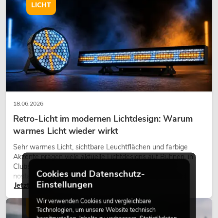
LICHT
18.06.2026
Retro-Licht im modernen Lichtdesign: Warum
warmes Licht wieder wirkt
Sehr warmes Licht, sichtbare Leuchtflächen und farbige
Akzente prägen viele aktuelle Lichtdesigns auf Bühnen, in
Clubs und bei Events. Retro-Licht ist dabei kein rein
Cookies und Datenschutz-
nostalgischer Effekt, sondern ein bewusst eingesetztes
Einstellungen
Jetzt lesen
Gestaltungsmittel: Es schafft Atmosphäre, gibt Szenen
Charakter und kann technische LED-Setups emotionaler
Wir verwenden Cookies und vergleichbare
wirken lassen.
LICHT
Technologien, um unsere Website technisch