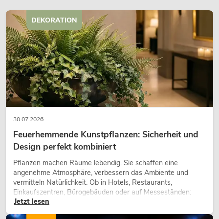
DEKORATION
30.07.2026
Feuerhemmende Kunstpflanzen: Sicherheit und
Design perfekt kombiniert
Pflanzen machen Räume lebendig. Sie schaffen eine
angenehme Atmosphäre, verbessern das Ambiente und
vermitteln Natürlichkeit. Ob in Hotels, Restaurants,
Einkaufszentren, Bürogebäuden oder auf Messeständen:
Jetzt lesen
eine hochwertige Begrünung gehört heute längst zum
modernen Raumkonzept.