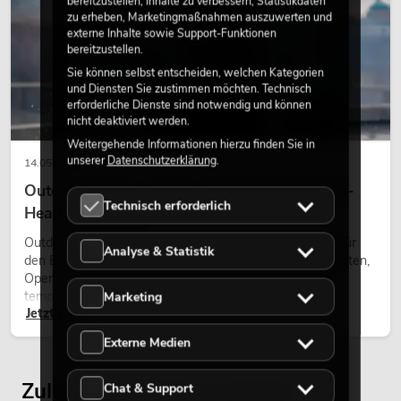
bereitzustellen, Inhalte zu verbessern, Statistikdaten
zu erheben, Marketingmaßnahmen auszuwerten und
externe Inhalte sowie Support-Funktionen
bereitzustellen.
Sie können selbst entscheiden, welchen Kategorien
und Diensten Sie zustimmen möchten. Technisch
erforderliche Dienste sind notwendig und können
nicht deaktiviert werden.
Weitergehende Informationen hierzu finden Sie in
unserer
Datenschutzerklärung
.
14.05.2026
Outdoor Moving-Heads: Wetterfeste Moving-
Technisch erforderlich
Heads bei Events
Outdoor Moving-Heads sind bewegliche Scheinwerfer für
Analyse & Statistik
den Einsatz im Freien. Sie werden bei Festivals, Stadtfesten,
Open-Air-Konzerten, Architekturinszenierungen und
temporären Außeninstallationen eingesetzt.
Marketing
Jetzt lesen
Externe Medien
Zuletzt angesehene Artikel
Chat & Support