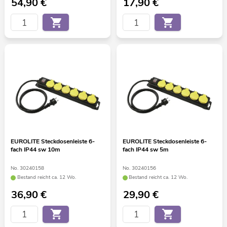
54,90
€
17,90
€
EUROLITE Steckdosenleiste 6-
EUROLITE Steckdosenleiste 6-
fach IP44 sw 10m
fach IP44 sw 5m
No. 30240158
No. 30240156
Bestand reicht ca. 12 Wo.
Bestand reicht ca. 12 Wo.
36,90
€
29,90
€