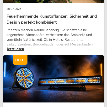
30.07.2026
Feuerhemmende Kunstpflanzen: Sicherheit und
Design perfekt kombiniert
Pflanzen machen Räume lebendig. Sie schaffen eine
angenehme Atmosphäre, verbessern das Ambiente und
vermitteln Natürlichkeit. Ob in Hotels, Restaurants,
Einkaufszentren, Bürogebäuden oder auf Messeständen:
Jetzt lesen
eine hochwertige Begrünung gehört heute längst zum
modernen Raumkonzept.
LICHT