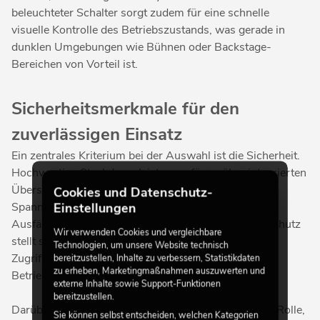
beleuchteter Schalter sorgt zudem für eine schnelle
visuelle Kontrolle des Betriebszustands, was gerade in
dunklen Umgebungen wie Bühnen oder Backstage-
Bereichen von Vorteil ist.
Sicherheitsmerkmale für den
zuverlässigen Einsatz
Ein zentrales Kriterium bei der Auswahl ist die Sicherheit.
Hochwertige Steckdosenleisten verfügen über integrierten
Überspannungsschutz, der empfindliche Geräte vor
Cookies und Datenschutz-
Spannungsspitzen schützt und so das Risiko von
Einstellungen
Ausfällen oder Schäden reduziert. Der Berührungsschutz
Wir verwenden Cookies und vergleichbare
stellt sicher, dass die Kontakte vor unbeabsichtigtem
Technologien, um unsere Website technisch
Zugriff geschützt sind und erhöht damit die
bereitzustellen, Inhalte zu verbessern, Statistikdaten
zu erheben, Marketingmaßnahmen auszuwerten und
Betriebssicherheit im täglichen Einsatz.
externe Inhalte sowie Support-Funktionen
bereitzustellen.
Darüber hinaus spielt die IP-Schutzart eine wichtige Rolle,
Sie können selbst entscheiden, welchen Kategorien