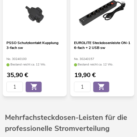
PSSO Schutzkontakt Kupplung
EUROLITE Steckdosenleiste ON-1
3-fach sw
6-fach + 2 USB sw
No. 30240100
No. 30240157
Bestand reicht ca. 12 Wo.
Bestand reicht ca. 12 Wo.
35,90
€
19,90
€
Mehrfachsteckdosen-Leisten für die
professionelle Stromverteilung