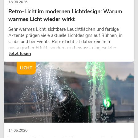
18.06.2026
Retro-Licht im modernen Lichtdesign: Warum
warmes Licht wieder wirkt
Sehr warmes Licht, sichtbare Leuchtflächen und farbige
Akzente prägen viele aktuelle Lichtdesigns auf Bühnen, in
Clubs und bei Events. Retro-Licht ist dabei kein rein
nostalgischer Effekt, sondern ein bewusst eingesetztes
Jetzt lesen
Gestaltungsmittel: Es schafft Atmosphäre, gibt Szenen
Charakter und kann technische LED-Setups emotionaler
wirken lassen.
LICHT
14.05.2026