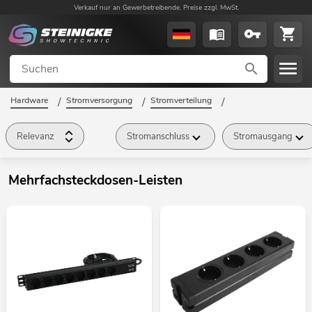
Verkauf nur an Gewerbetreibende. Preise zzgl. MwSt.
Hardware
/
Stromversorgung
/
Stromverteilung
/
Mehrfachsteckdosen-Leisten
/
Relevanz
Stromanschluss
Stromausgang
Mehrfachsteckdosen-Leisten