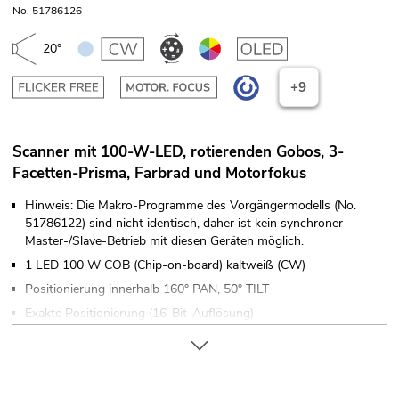
No. 51786126
20°
+9
Scanner mit 100-W-LED, rotierenden Gobos, 3-
Facetten-Prisma, Farbrad und Motorfokus
Hinweis: Die Makro-Programme des Vorgängermodells (No.
51786122) sind nicht identisch, daher ist kein synchroner
Master-/Slave-Betrieb mit diesen Geräten möglich.
1 LED 100 W COB (Chip-on-board) kaltweiß (CW)
Positionierung innerhalb 160° PAN, 50° TILT
Exakte Positionierung (16-Bit-Auflösung)
Fokus motorisch; Farbrad; Goborad mit rotierenden Gobos;
Prisma 3-fach
Dimmer elektronisch