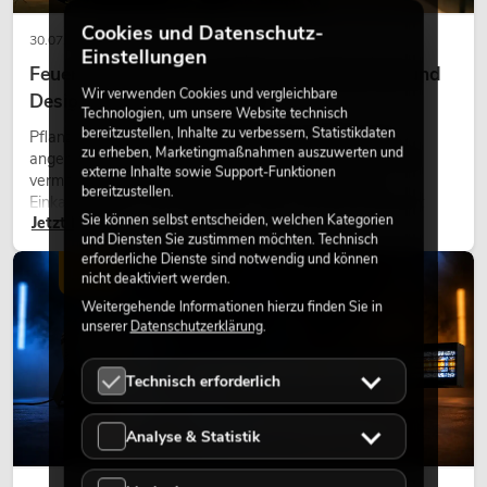
Cookies und Datenschutz-
30.07.2026
Einstellungen
Feuerhemmende Kunstpflanzen: Sicherheit und
Wir verwenden Cookies und vergleichbare
Design perfekt kombiniert
Technologien, um unsere Website technisch
bereitzustellen, Inhalte zu verbessern, Statistikdaten
Pflanzen machen Räume lebendig. Sie schaffen eine
zu erheben, Marketingmaßnahmen auszuwerten und
angenehme Atmosphäre, verbessern das Ambiente und
externe Inhalte sowie Support-Funktionen
vermitteln Natürlichkeit. Ob in Hotels, Restaurants,
bereitzustellen.
Einkaufszentren, Bürogebäuden oder auf Messeständen:
Sie können selbst entscheiden, welchen Kategorien
Jetzt lesen
eine hochwertige Begrünung gehört heute längst zum
und Diensten Sie zustimmen möchten. Technisch
modernen Raumkonzept.
erforderliche Dienste sind notwendig und können
LICHT
nicht deaktiviert werden.
Weitergehende Informationen hierzu finden Sie in
unserer
Datenschutzerklärung
.
Technisch erforderlich
Analyse & Statistik