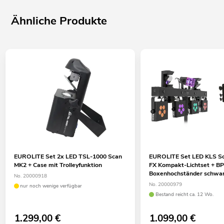
Ähnliche Produkte
EUROLITE Set 2x LED TSL-1000 Scan
EUROLITE Set LED KLS Sc
MK2 + Case mit Trolleyfunktion
FX Kompakt-Lichtset + B
Boxenhochständer schwa
No. 20000918
No. 20000979
nur noch wenige verfügbar
Bestand reicht ca. 12 Wo.
1.299,00
€
1.099,00
€