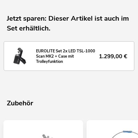
bis zu 8 Geräten
Für Anwendungsgebiete wie zum Beispiel: Clubs/Tanzschulen;
Jetzt sparen: Dieser Artikel ist auch im
Hochzeit/Gala/Events; Mobile DJs / Alleinunterhalter; Bühne;
Restaurants, Bars und Hotels
Set erhältlich.
Einsatzmöglichkeit: Stehend; fliegend; auf Stativ
Fangseilöse
EUROLITE Set 2x LED TSL-1000
1.299,00
€
Scan MK2 + Case mit
Trolleyfunktion
M6 Gewinde
Zubehör