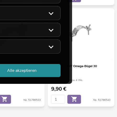
ega-Bügel 20
FUTURELIGHT Omega-Bügel 30
Alle akzeptieren
ht ca. 12 Wo.
Bestand reicht ca. 4 Wo.
9,90
€
No. 51786533
No. 51786543