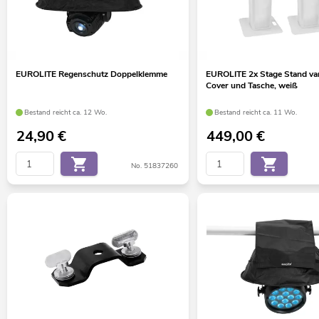
EUROLITE Regenschutz Doppelklemme
EUROLITE 2x Stage Stand vari
Cover und Tasche, weiß
Bestand reicht ca. 12 Wo.
Bestand reicht ca. 11 Wo.
24,90
€
449,00
€
No. 51837260