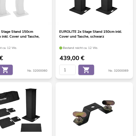
 Stage Stand 150cm
EUROLITE 2x Stage Stand 150cm inkl.
inkl. Cover und Tasche,
Cover und Tasche, schwarz
ht ca. 12 Wo.
Bestand reicht ca. 12 Wo.
€
439,00
€
No. 32000060
No. 32000069