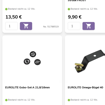
Strobe FROST
Bestand reicht ca. 12 Wo.
Bestand reicht ca. 12 Wo.
13,50
€
9,90
€
No. 51786519
EUROLITE Gobo-Set A 21,8/16mm
EUROLITE Omega-Bügel 40
Bestand reicht ca. 12 Wo.
Bestand reicht ca. 12 Wo.