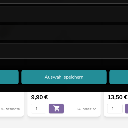
EUROLITE Gobo-Set A 14/10mm
EUROLITE Om
Auswahl speichern
Bestand reicht ca. 12 Wo.
Bestand reic
9,90
€
13,50
€
No. 51786528
No. 50883100