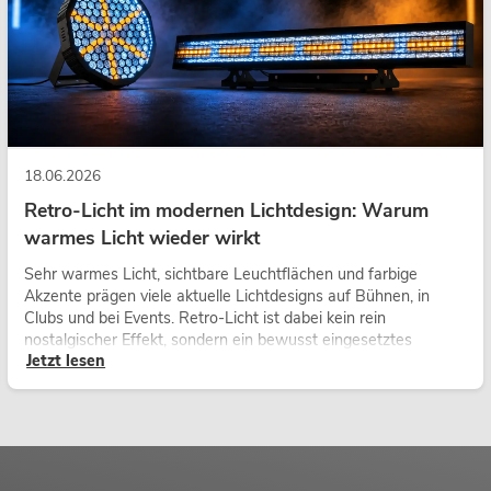
18.06.2026
Retro-Licht im modernen Lichtdesign: Warum
warmes Licht wieder wirkt
Sehr warmes Licht, sichtbare Leuchtflächen und farbige
Akzente prägen viele aktuelle Lichtdesigns auf Bühnen, in
Clubs und bei Events. Retro-Licht ist dabei kein rein
nostalgischer Effekt, sondern ein bewusst eingesetztes
Jetzt lesen
Gestaltungsmittel: Es schafft Atmosphäre, gibt Szenen
Charakter und kann technische LED-Setups emotionaler
wirken lassen.