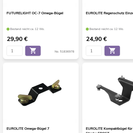
FUTURELIGHT OC-7 Omega-Bügel
EUROLITE Regenschutz Einz
Bestand reicht ca. 12 Wo.
Bestand reicht ca. 12 Wo.
29,90
€
24,90
€
No. 51836978
EUROLITE Omega-Bügel 7
EUROLITE Kompaktbügel für 