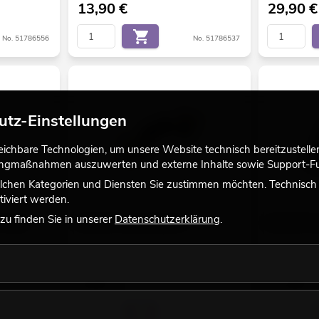
13,90
€
29,90
€
No. 51786556
No. 51786537
utz-Einstellungen
chbare Technologien, um unsere Website technisch bereitzustellen,
tingmaßnahmen auszuwerten und externe Inhalte sowie Support-Fun
lchen Kategorien und Diensten Sie zustimmen möchten. Technisch e
iviert werden.
u finden Sie in unserer
Datenschutzerklärung
.
17,5mm
EUROLITE Omega-Bügel 39
EUROLITE Om
Bestand reicht ca. 12 Wo.
Bestand reic
9,90
€
13,90
€
No. 50883110
No. 51786554