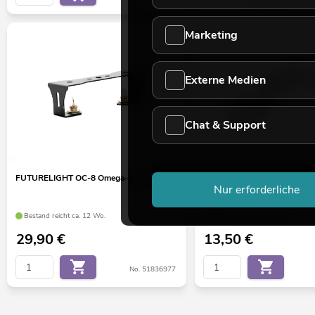
Marketing
Externe Medien
Chat & Support
FUTURELIGHT OC-8 Omega-Bügel
EUROLITE Omega-Bügel 15
Nur erforderliche
Bestand reicht ca. 12 Wo.
Bestand reicht ca. 12 Wo.
29,90
€
13,50
€
No. 51836977