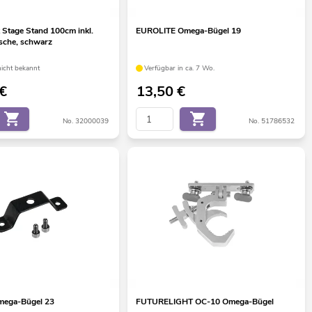
Stage Stand 100cm inkl.
EUROLITE Omega-Bügel 19
sche, schwarz
nicht bekannt
Verfügbar in ca. 7 Wo.
€
13,50
€
No. 32000039
No. 51786532
ega-Bügel 23
FUTURELIGHT OC-10 Omega-Bügel