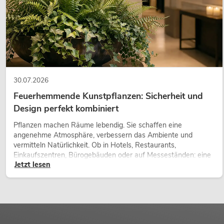
30.07.2026
Feuerhemmende Kunstpflanzen: Sicherheit und
Design perfekt kombiniert
Pflanzen machen Räume lebendig. Sie schaffen eine
angenehme Atmosphäre, verbessern das Ambiente und
vermitteln Natürlichkeit. Ob in Hotels, Restaurants,
Einkaufszentren, Bürogebäuden oder auf Messeständen: eine
Jetzt lesen
hochwertige Begrünung gehört heute längst zum modernen
Raumkonzept.