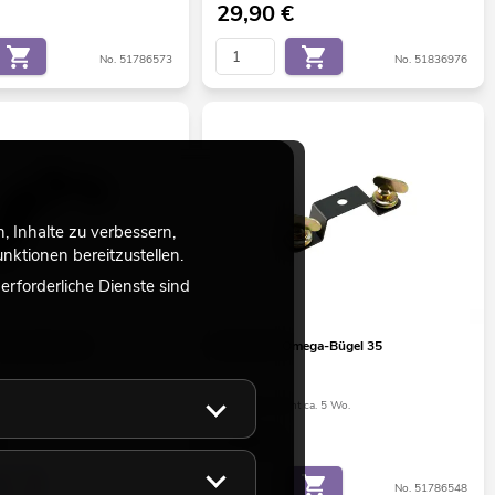
29,90
€
No. 51786573
No. 51836976
 Inhalte zu verbessern,
ktionen bereitzustellen.
rforderliche Dienste sind
ega-Bügel 28
EUROLITE Omega-Bügel 35
ht ca. 12 Wo.
Bestand reicht ca. 5 Wo.
9,90
€
No. 51786541
No. 51786548