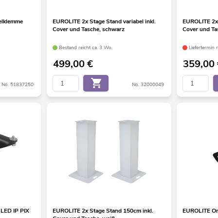
elklemme
EUROLITE 2x Stage Stand variabel inkl.
EUROLITE 2x 
Cover und Tasche, schwarz
Cover und Ta
Bestand reicht ca. 3 Wo.
Liefertermin 
499,00
€
359,00
No. 51837250
No. 32000049
LED IP PIX
EUROLITE 2x Stage Stand 150cm inkl.
EUROLITE Om