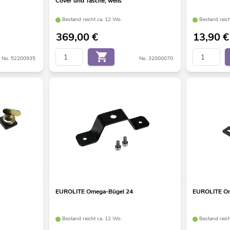
Cover und Tasche, weiß
Bestand reicht ca. 12 Wo.
Bestand reic
369,00
€
13,90
€
No. 52200935
No. 32000070
EUROLITE Omega-Bügel 24
EUROLITE Om
Bestand reicht ca. 12 Wo.
Bestand reic