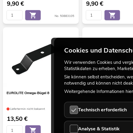
9,90
€
9,90
€
No. 50883105
Cookies und Datensch
Wir verwenden Cookies und verglei
Statistikdaten zu erheben, Marke
Sie können selbst entscheiden, we
notwendig und können nicht deakt
Weitergehende Informationen hierz
EUROLITE Omega-Bügel 8
EUROLITE Gobo Herzen 24/
Technisch erforderlich
Liefertermin nicht bekannt
Verfügbar in ca. 12 Wo.
13,50
€
4,90
€
Analyse & Statistik
No. 51786521