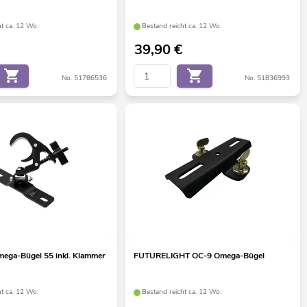
ht ca. 12 Wo.
Bestand reicht ca. 12 Wo.
39,90
€
No. 51786536
No. 51836993
ega-Bügel 55 inkl. Klammer
FUTURELIGHT OC-9 Omega-Bügel
ht ca. 12 Wo.
Bestand reicht ca. 12 Wo.