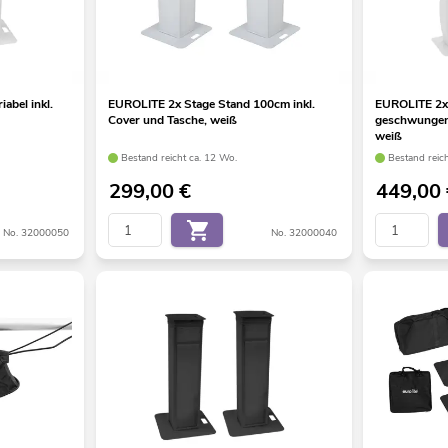
abel inkl.
EUROLITE 2x Stage Stand 100cm inkl.
EUROLITE 2x
Cover und Tasche, weiß
geschwungen 
weiß
Bestand reicht ca. 12 Wo.
Bestand reic
299,00
€
449,00
No. 32000050
No. 32000040