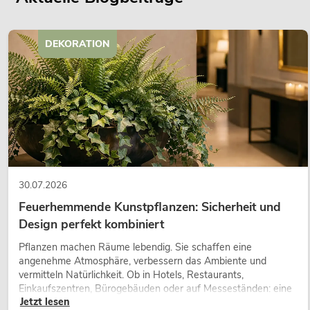
DEKORATION
30.07.2026
Feuerhemmende Kunstpflanzen: Sicherheit und
Design perfekt kombiniert
Pflanzen machen Räume lebendig. Sie schaffen eine
angenehme Atmosphäre, verbessern das Ambiente und
vermitteln Natürlichkeit. Ob in Hotels, Restaurants,
Einkaufszentren, Bürogebäuden oder auf Messeständen: eine
Jetzt lesen
hochwertige Begrünung gehört heute längst zum modernen