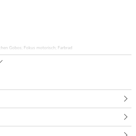
schen Gobos; Fokus motorisch; Farbrad
it in beide Richtungen
en