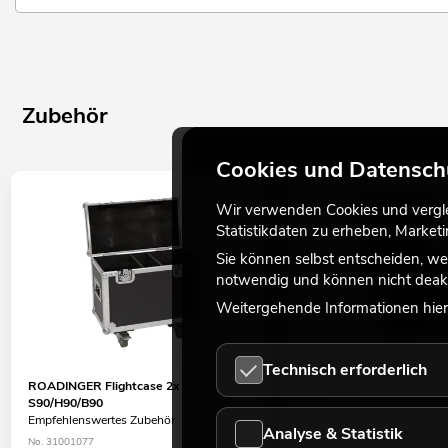
Zubehör
Cookies und Datensch
Wir verwenden Cookies und verglei
Statistikdaten zu erheben, Marke
Sie können selbst entscheiden, we
notwendig und können nicht deakt
Weitergehende Informationen hierz
Technisch erforderlich
ROADINGER Flightcase 2x TMH-
ROADINGER Flightcase 4
S90/H90/B90
S90/H90/B90
Empfehlenswertes Zubehör
Empfehlenswertes Zubehör
Analyse & Statistik
No. 31001077
No. 31001078