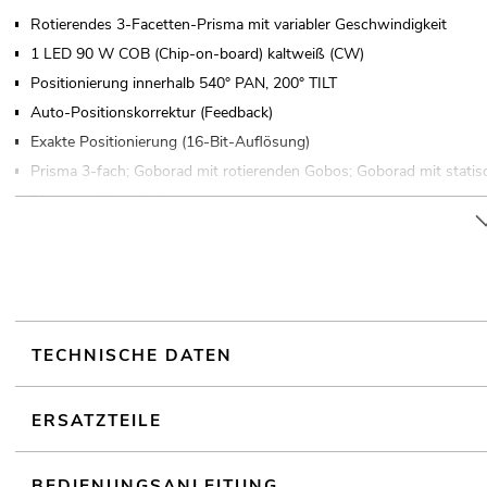
Rotierendes 3-Facetten-Prisma mit variabler Geschwindigkeit
1 LED 90 W COB (Chip-on-board) kaltweiß (CW)
Positionierung innerhalb 540° PAN, 200° TILT
Auto-Positionskorrektur (Feedback)
Exakte Positionierung (16-Bit-Auflösung)
Prisma 3-fach; Goborad mit rotierenden Gobos; Goborad mit stati
Dimmer elektronisch
Farbrad mit 7 dichroitischen Farben und offen
Halbfarben anwählbar, Rainbow-Effekt mit variabler Geschwindigke
Goborad mit statischen Gobos, 7 Gobos und offen
Shake-Effekt
Goborad mit rotierenden Gobos, 5 Gobos,1 Multicolorgobo und off
Shake-Effekt
TECHNISCHE DATEN
Gobos austauschbar
Slot-In-Gobo-System für einfachen Gobowechsel
ERSATZTEILE
Integrierte Showprogramme
Im 15 CH DMX-Modus bedienbar
BEDIENUNGSANLEITUNG