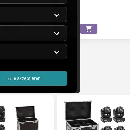
44
eicht ca. 12 Wo.
5,90
€
Alle akzeptieren