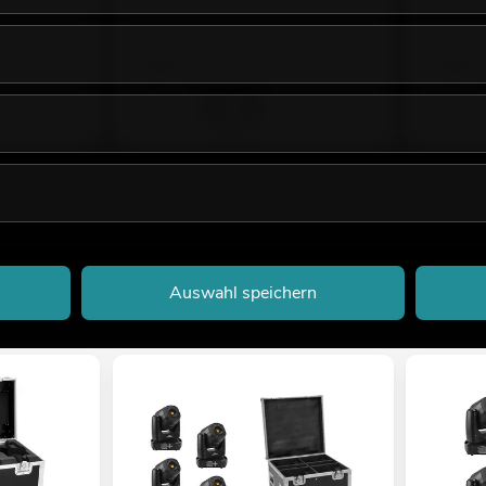
No. 580103
Bestand r
7,90
€
7,50
€
Auswahl speichern