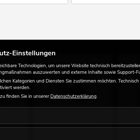
utz-Einstellungen
chbare Technologien, um unsere Website technisch bereitzustellen,
tingmaßnahmen auszuwerten und externe Inhalte sowie Support-Fun
lchen Kategorien und Diensten Sie zustimmen möchten. Technisch e
iviert werden.
u finden Sie in unserer
Datenschutzerklärung
.
x TMH-
EUROLITE TPC-10 Klammer, schwarz
EUROLITE
Zubehör zur Montage des Gerätes
bis 15kg 
Zubehör zu
No. 59006858
Überkopf
Bestand reicht ca. 12 Wo.