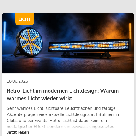
LICHT
18.06.2026
Retro-Licht im modernen Lichtdesign: Warum
warmes Licht wieder wirkt
Sehr warmes Licht, sichtbare Leuchtflächen und farbige
Akzente prägen viele aktuelle Lichtdesigns auf Bühnen, in
Clubs und bei Events. Retro-Licht ist dabei kein rein
nostalgischer Effekt, sondern ein bewusst eingesetztes
Jetzt lesen
Gestaltungsmittel: Es schafft Atmosphäre, gibt Szenen