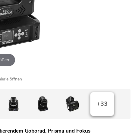
ößern
alerie öffnen
+33
otierendem Goborad, Prisma und Fokus