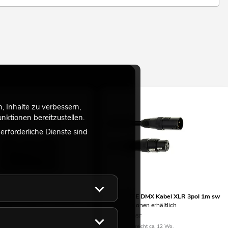
 Inhalte zu verbessern,
ktionen bereitzustellen.
rforderliche Dienste sind
 Sicherungsseil A 4x1000mm
EUROLITE DMX Kabel XLR 3pol 1m sw
sw
viele Versionen erhältlich
r Absturzsicherung bei
No. 3022785F
montage
Bestand reicht ca. 12 Wo.