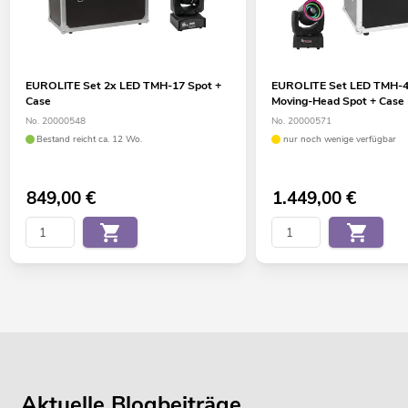
EUROLITE Set 2x LED TMH-17 Spot +
EUROLITE Set LED TMH-4
Case
Moving-Head Spot + Case
No. 20000548
No. 20000571
Bestand reicht ca. 12 Wo.
nur noch wenige verfügbar
849,00
€
1.449,00
€
Aktuelle Blogbeiträge