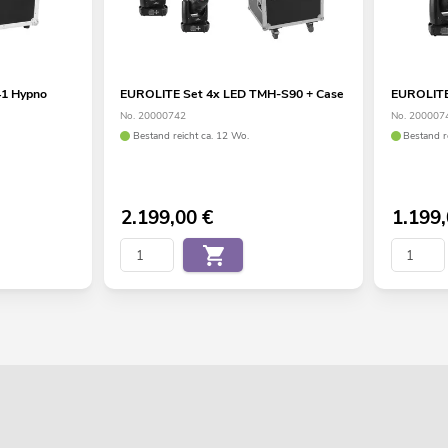
1 Hypno
EUROLITE Set 4x LED TMH-S90 + Case
EUROLITE
No. 20000742
No. 200007
Bestand reicht ca. 12 Wo.
Bestand r
2.199,00
€
1.199