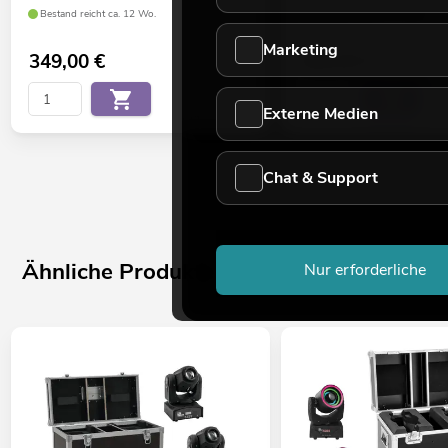
Bestand reicht ca. 12 Wo.
Bestand reicht ca. 10 Wo.
Marketing
349,00
€
499,00
€
Externe Medien
Chat & Support
Ähnliche Produkte
Nur erforderliche