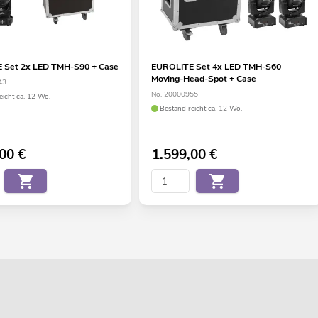
 Set 2x LED TMH-S90 + Case
EUROLITE Set 4x LED TMH-S60
Moving-Head-Spot + Case
43
No. 20000955
eicht ca. 12 Wo.
Bestand reicht ca. 12 Wo.
,00
€
1.599,00
€