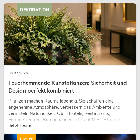
DEKORATION
30.07.2026
Feuerhemmende Kunstpflanzen: Sicherheit und
Design perfekt kombiniert
Pflanzen machen Räume lebendig. Sie schaffen eine
angenehme Atmosphäre, verbessern das Ambiente und
vermitteln Natürlichkeit. Ob in Hotels, Restaurants,
Einkaufszentren, Bürogebäuden oder auf Messeständen:
Jetzt lesen
eine hochwertige Begrünung gehört heute längst zum
modernen Raumkonzept.