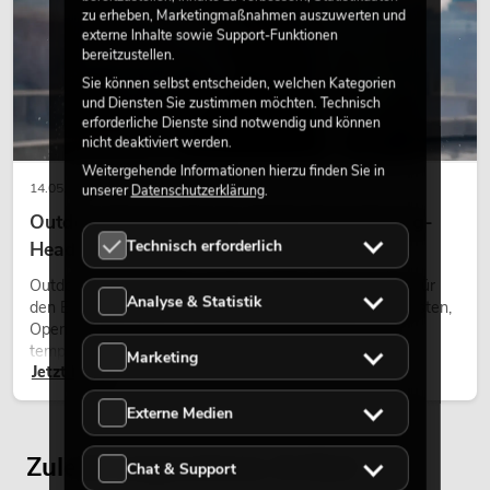
zu erheben, Marketingmaßnahmen auszuwerten und
externe Inhalte sowie Support-Funktionen
bereitzustellen.
Sie können selbst entscheiden, welchen Kategorien
und Diensten Sie zustimmen möchten. Technisch
erforderliche Dienste sind notwendig und können
nicht deaktiviert werden.
Weitergehende Informationen hierzu finden Sie in
14.05.2026
unserer
Datenschutzerklärung
.
Outdoor Moving-Heads: Wetterfeste Moving-
Technisch erforderlich
Heads bei Events
Outdoor Moving-Heads sind bewegliche Scheinwerfer für
Analyse & Statistik
den Einsatz im Freien. Sie werden bei Festivals, Stadtfesten,
Open-Air-Konzerten, Architekturinszenierungen und
temporären Außeninstallationen eingesetzt.
Marketing
Jetzt lesen
Externe Medien
Zuletzt angesehene Artikel
Chat & Support