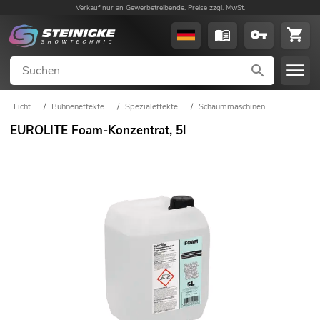
Verkauf nur an Gewerbetreibende. Preise zzgl. MwSt.
Licht
/
Bühneneffekte
/
Spezialeffekte
/
Schaummaschinen
EUROLITE Foam-Konzentrat, 5l