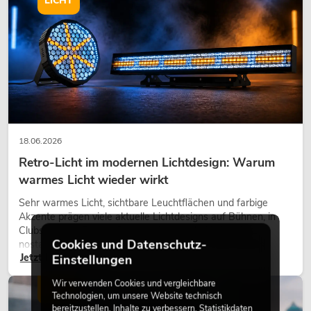
LICHT
18.06.2026
Retro-Licht im modernen Lichtdesign: Warum
warmes Licht wieder wirkt
Sehr warmes Licht, sichtbare Leuchtflächen und farbige
Akzente prägen viele aktuelle Lichtdesigns auf Bühnen, in
Clubs und bei Events. Retro-Licht ist dabei kein rein
Cookies und Datenschutz-
nostalgischer Effekt, sondern ein bewusst eingesetztes
Jetzt lesen
Gestaltungsmittel: Es schafft Atmosphäre, gibt Szenen
Einstellungen
Charakter und kann technische LED-Setups emotionaler
Wir verwenden Cookies und vergleichbare
wirken lassen.
LICHT
Technologien, um unsere Website technisch
bereitzustellen, Inhalte zu verbessern, Statistikdaten