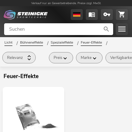
Verkauf nur an Gewerbetreibende. Preise zzgl. MwSt.
Licht
/
Bühneneffekte
/
Spezialeffekte
/
Feuer-Effekte
/
Relevanz
Preis
Marke
Verfügbarke
Feuer-Effekte