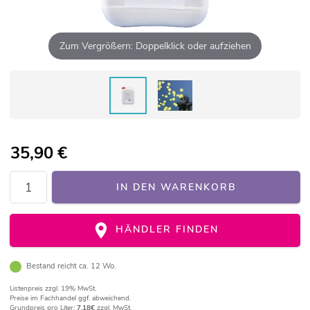
Zum Vergrößern: Doppelklick oder aufziehen
35,90
€
IN DEN WARENKORB
HÄNDLER FINDEN
Bestand reicht ca. 12 Wo.
Listenpreis
zzgl. 19% MwSt.
Preise im Fachhandel ggf. abweichend.
Grundpreis pro Liter:
7,18€
zzgl. MwSt.