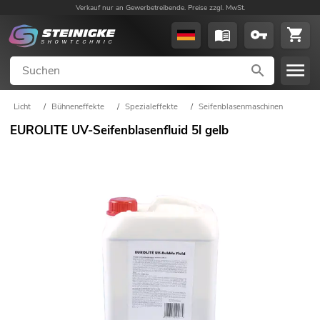
Verkauf nur an Gewerbetreibende. Preise zzgl. MwSt.
Licht
/
Bühneneffekte
/
Spezialeffekte
/
Seifenblasenmaschinen
EUROLITE UV-Seifenblasenfluid 5l gelb