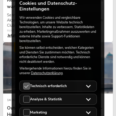
Retro-Licht im modernen Lichtdesign: Warum
Cookies und Datenschutz-
warmes Licht wieder wirkt
Einstellungen
Sehr warmes Licht, sichtbare Leuchtflächen und farbige
Wir verwenden Cookies und vergleichbare
Akzente prägen viele aktuelle Lichtdesigns auf Bühnen, in
Technologien, um unsere Website technisch
Clubs und bei Events. Retro-Licht ist dabei kein rein
bereitzustellen, Inhalte zu verbessern, Statistikdaten
nostalgischer Effekt, sondern ein bewusst eingesetztes
zu erheben, Marketingmaßnahmen auszuwerten und
Jetzt lesen
Gestaltungsmittel: Es schafft Atmosphäre, gibt Szenen
externe Inhalte sowie Support-Funktionen
Charakter und kann technische LED-Setups emotionaler
bereitzustellen.
wirken lassen.
LICHT
Sie können selbst entscheiden, welchen Kategorien
und Diensten Sie zustimmen möchten. Technisch
erforderliche Dienste sind notwendig und können
nicht deaktiviert werden.
Weitergehende Informationen hierzu finden Sie in
unserer
Datenschutzerklärung
.
Technisch erforderlich
Analyse & Statistik
14.05.2026
Outdoor Moving-Heads: Wetterfeste Moving-
Marketing
Heads bei Events