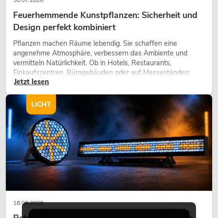
30.07.2026
Feuerhemmende Kunstpflanzen: Sicherheit und
Design perfekt kombiniert
Pflanzen machen Räume lebendig. Sie schaffen eine
angenehme Atmosphäre, verbessern das Ambiente und
vermitteln Natürlichkeit. Ob in Hotels, Restaurants,
Einkaufszentren, Bürogebäuden oder auf Messeständen:
Jetzt lesen
eine hochwertige Begrünung gehört heute längst zum
modernen Raumkonzept.
LICHT
18.06.2026