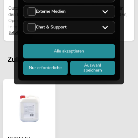
Outdoor Moving-Heads sind bewegliche Scheinwerfer für
Externe Medien
den Einsatz im Freien. Sie werden bei Festivals, Stadtfesten,
Open-Air-Konzerten, Architekturinszenierungen und
temporären Außeninstallationen eingesetzt.
Chat & Support
Jetzt lesen
Alle akzeptieren
Zuletzt angesehene Artikel
Auswahl
Nur erforderliche
speichern