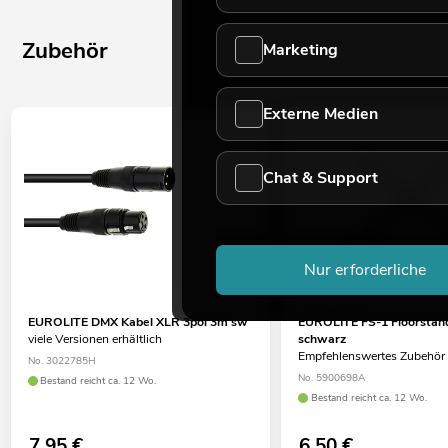
Zubehör
Marketing
Externe Medien
Chat & Support
Nur erforderliche
EUROLITE DMX Kabel XLR 3pol 3m sw
EUROLITE FS-1 Floorstand
viele Versionen erhältlich
schwarz
Empfehlenswertes Zubehör
No. 3022785H
No. 5900698A
Bestand reicht ca. 12 Wo.
Bestand reicht ca. 12 Wo.
7,95
€
6,50
€