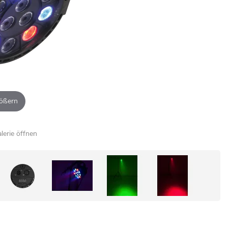
ößern
alerie öffnen