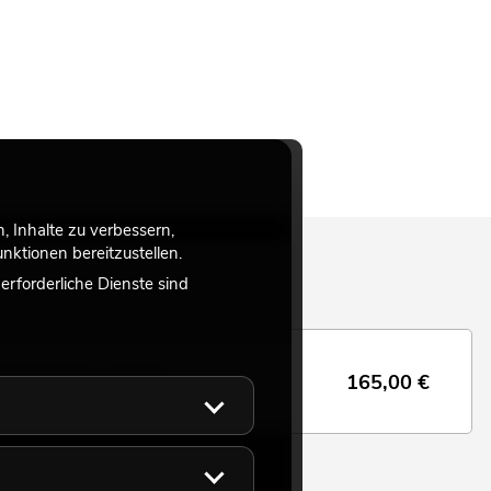
 Inhalte zu verbessern,
ktionen bereitzustellen.
rforderliche Dienste sind
165,00
€
ED PARty Spot + Soft-Bag