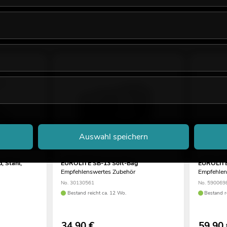
Auswahl speichern
, Stahl,
EUROLITE SB-13 Soft-Bag
EUROLITE 
Empfehlenswertes Zubehör
Empfehlen
No. 30130561
No. 590069
Bestand reicht ca. 12 Wo.
Bestand r
34,90
€
59,90