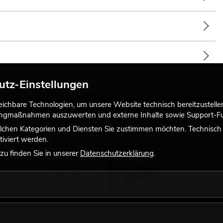
utz-Einstellungen
chbare Technologien, um unsere Website technisch bereitzustellen,
tingmaßnahmen auszuwerten und externe Inhalte sowie Support-Fun
t erhältlich.
lchen Kategorien und Diensten Sie zustimmen möchten. Technisch e
iviert werden.
u finden Sie in unserer
Datenschutzerklärung
.
235,00
€
EUROLITE Set 4x L