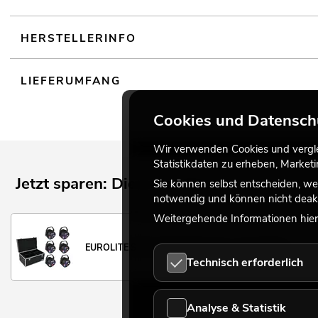
HERSTELLERINFO
LIEFERUMFANG
Cookies und Datensch
Wir verwenden Cookies und verglei
Statistikdaten zu erheben, Marke
Jetzt sparen: Dieser Artikel ist auch im Se
Sie können selbst entscheiden, we
notwendig und können nicht deakt
Weitergehende Informationen hierz
EUROLITE Set 6x LED PARty Spot + Case TDV-1
Technisch erforderlich
Analyse & Statistik