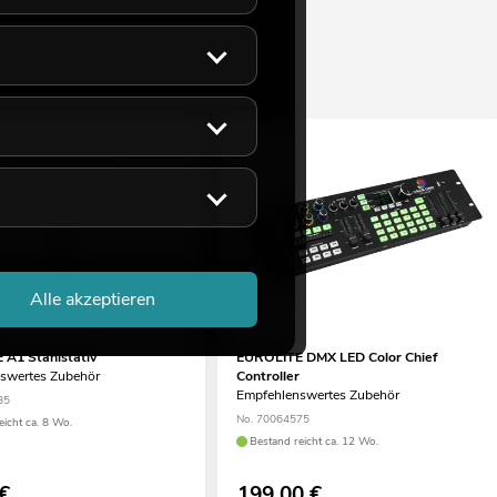
Alle akzeptieren
A1 Stahlstativ
EUROLITE DMX LED Color Chief
swertes Zubehör
Controller
Empfehlenswertes Zubehör
85
No. 70064575
eicht ca. 8 Wo.
Bestand reicht ca. 12 Wo.
€
199,00
€