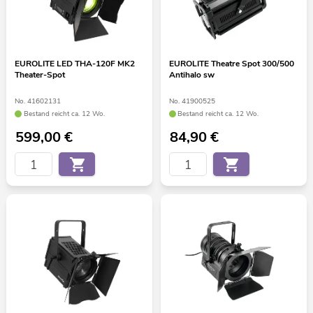
EUROLITE LED THA-120F MK2
EUROLITE Theatre Spot 300/500
Theater-Spot
Antihalo sw
No. 41602131
No. 41900525
Bestand reicht ca. 12 Wo.
Bestand reicht ca. 12 Wo.
599,00
€
84,90
€