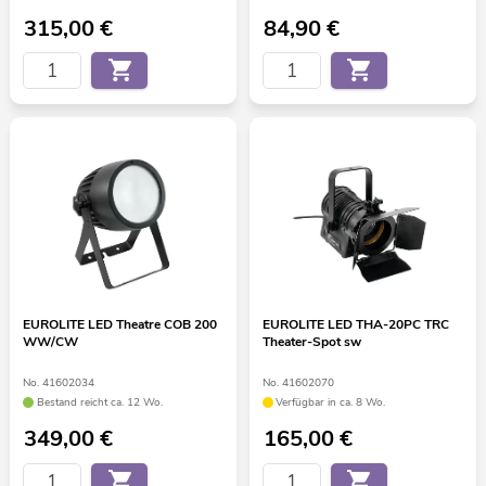
315,00
€
84,90
€
EUROLITE LED Theatre COB 200
EUROLITE LED THA-20PC TRC
WW/CW
Theater-Spot sw
No. 41602034
No. 41602070
Bestand reicht ca. 12 Wo.
Verfügbar in ca. 8 Wo.
349,00
€
165,00
€