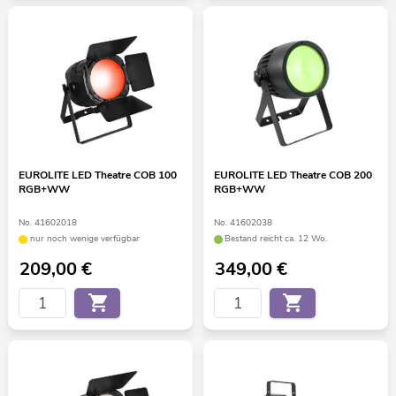
EUROLITE LED Theatre COB 100
EUROLITE LED Theatre COB 200
RGB+WW
RGB+WW
No. 41602018
No. 41602038
nur noch wenige verfügbar
Bestand reicht ca. 12 Wo.
209,00
€
349,00
€