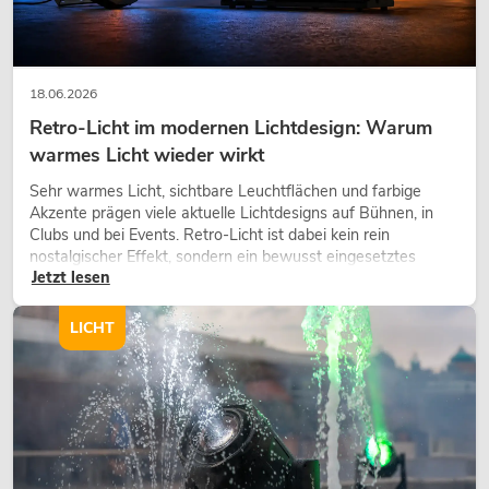
18.06.2026
Retro-Licht im modernen Lichtdesign: Warum
warmes Licht wieder wirkt
Sehr warmes Licht, sichtbare Leuchtflächen und farbige
Akzente prägen viele aktuelle Lichtdesigns auf Bühnen, in
Clubs und bei Events. Retro-Licht ist dabei kein rein
nostalgischer Effekt, sondern ein bewusst eingesetztes
Jetzt lesen
Gestaltungsmittel: Es schafft Atmosphäre, gibt Szenen
Charakter und kann technische LED-Setups emotionaler
wirken lassen.
LICHT