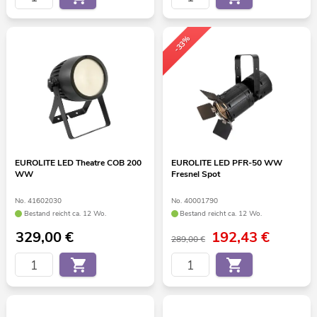
-33%
EUROLITE LED Theatre COB 200
EUROLITE LED PFR-50 WW
WW
Fresnel Spot
No. 41602030
No. 40001790
Bestand reicht ca. 12 Wo.
Bestand reicht ca. 12 Wo.
329,00
€
192,43
€
289,00 €