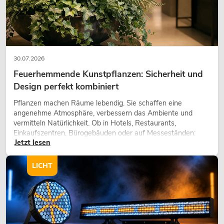
30.07.2026
Feuerhemmende Kunstpflanzen: Sicherheit und
Design perfekt kombiniert
Pflanzen machen Räume lebendig. Sie schaffen eine
angenehme Atmosphäre, verbessern das Ambiente und
vermitteln Natürlichkeit. Ob in Hotels, Restaurants,
Einkaufszentren, Bürogebäuden oder auf Messeständen:
Jetzt lesen
eine hochwertige Begrünung gehört heute längst zum
modernen Raumkonzept.
LICHT