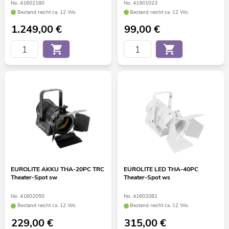
No. 41602180
No. 41901023
Bestand reicht ca. 12 Wo.
Bestand reicht ca. 12 Wo.
1.249,00
€
99,00
€
EUROLITE AKKU THA-20PC TRC
EUROLITE LED THA-40PC
Theater-Spot sw
Theater-Spot ws
No. 41602050
No. 41602081
Bestand reicht ca. 12 Wo.
Bestand reicht ca. 12 Wo.
229,00
€
315,00
€