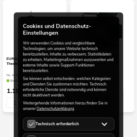
Cookies und Datenschutz-
Einstellungen
Wir verwenden Cookies und vergleichbare
Technologien, um unsere Website technisch
bereitzustellen, Inhalte zu verbessern, Statistikdaten
EUROLITE LED THA-250F P.O.
EUROLITE LED THA-230F
zu erheben, Marketingmaßnahmen auszuwerten und
Theater-Spot
Theater-Spot
externe Inhalte sowie Support-Funktionen
bereitzustellen.
No. 41602138
No. 41602170
Sie können selbst entscheiden, welchen Kategorien
Bestand reicht ca. 12 Wo.
nur noch wenige verfügbar
und Diensten Sie zustimmen möchten. Technisch
erforderliche Dienste sind notwendig und können
1.199,00
€
899,00
€
nicht deaktiviert werden.
Weitergehende Informationen hierzu finden Sie in
unserer
Datenschutzerklärung
.
Technisch erforderlich
30 von 48