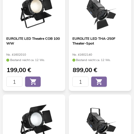
EUROLITE LED Theatre COB 100
EUROLITE LED THA-250F
WW
Theater-Spot
No. 41602010
No. 41602140
Bestand reicht ca. 12 Wo.
Bestand reicht ca. 12 Wo.
199,00
€
899,00
€