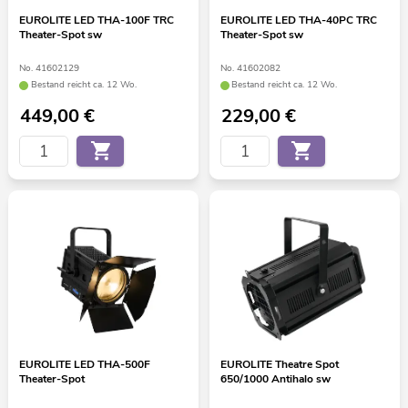
EUROLITE LED THA-100F TRC
EUROLITE LED THA-40PC TRC
Theater-Spot sw
Theater-Spot sw
No. 41602129
No. 41602082
Bestand reicht ca. 12 Wo.
Bestand reicht ca. 12 Wo.
449,00
€
229,00
€
EUROLITE LED THA-500F
EUROLITE Theatre Spot
Theater-Spot
650/1000 Antihalo sw