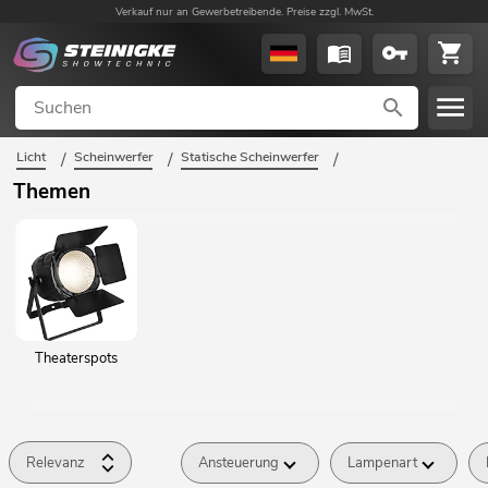
Verkauf nur an Gewerbetreibende. Preise zzgl. MwSt.
Licht
/
Scheinwerfer
/
Statische Scheinwerfer
/
Theater-Scheinwerfer
/
Themen
Theaterspots
Relevanz
Ansteuerung
Lampenart