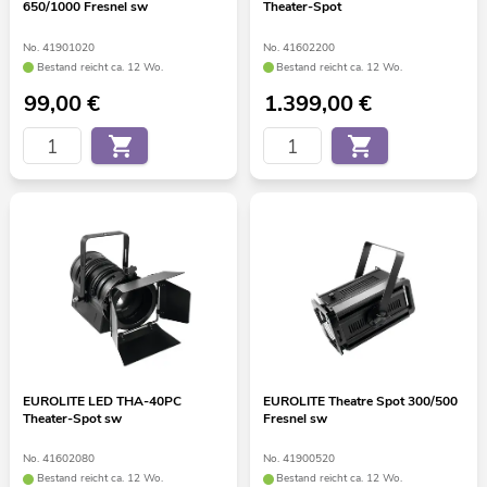
650/1000 Fresnel sw
Theater-Spot
No. 41901020
No. 41602200
Bestand reicht ca. 12 Wo.
Bestand reicht ca. 12 Wo.
99,00
€
1.399,00
€
EUROLITE LED THA-40PC
EUROLITE Theatre Spot 300/500
Theater-Spot sw
Fresnel sw
No. 41602080
No. 41900520
Bestand reicht ca. 12 Wo.
Bestand reicht ca. 12 Wo.