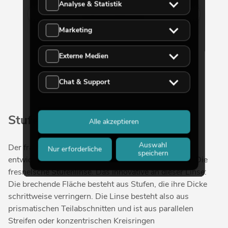
Analyse & Statistik
Mehr anzeigen
Marketing
Externe Medien
Chat & Support
Stufenlinsen
Alle akzeptieren
Auswahl
Der französische Physiker Augustin Jean Fresnel
Nur erforderliche
speichern
entwickelte sie 1822 ursprünglich für Leuchttürme: Die
fresnelsche Stufenlinse. Das innovative an dieser Linse:
Die brechende Fläche besteht aus Stufen, die ihre Dicke
schrittweise verringern. Die Linse besteht also aus
prismatischen Teilabschnitten und ist aus parallelen
Streifen oder konzentrischen Kreisringen