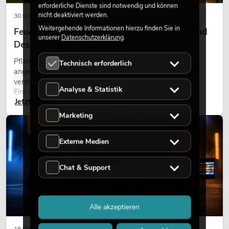
erforderliche Dienste sind notwendig und können
nicht deaktiviert werden.
30.07.2026
Weitergehende Informationen hierzu finden Sie in
Feuerhemmende Kunstpflanzen: Sicherheit und
unserer
Datenschutzerklärung
.
Design perfekt kombiniert
Pflanzen machen Räume lebendig. Sie schaffen eine
Technisch erforderlich
angenehme Atmosphäre, verbessern das Ambiente und
vermitteln Natürlichkeit. Ob in Hotels, Restaurants,
Analyse & Statistik
Einkaufszentren, Bürogebäuden oder auf Messeständen:
Jetzt lesen
eine hochwertige Begrünung gehört heute längst zum
modernen Raumkonzept.
Marketing
LICHT
Externe Medien
Chat & Support
Alle akzeptieren
18.06.2026