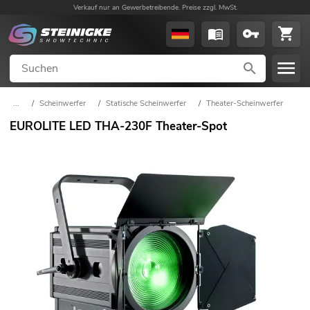
Verkauf nur an Gewerbetreibende. Preise zzgl. MwSt.
...
/
Scheinwerfer
/
Statische Scheinwerfer
/
Theater-Scheinwerfer
EUROLITE LED THA-230F Theater-Spot