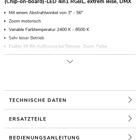
(Chip-on-board)-LED 4in1 RGBL, extrem leise, DMX
Mit einem Abstrahlwinkel von 3° - 56°
Zoom motorisch
Variable Farbtemperatur 2400 K - 8500 K
Sehr leiser Betrieb
Exakte 16-Bit-Auflösung bei Dimmer, Zoom, Farbe
Flimmerfrei
Ansteuerbar über Stand-alone; DMX; QuickDMX über USB
(optional); W-DMX by Wireless Solution über USB (optional);
CRMX by LumenRadio über USB (optional); RDM;
Schnellwahlpotentiometer für Helligkeit und Zoom
1 LED 230 W COB (Chip-on-board) 4in1 RGBL (homogene
Farbmischung)
TECHNISCHE DATEN
Wash-Effekt
Direkte Farbtemperaturwahl für 62 voreingestellte Werte
ERSATZTEILE
Dimmer elektronisch; Dimmerkurven; Dimmergeschwindigkeit
(Sprungantwort) einstellbar; Farbmischung stufenlos;
Pulsweitenmodulation variabel
BEDIENUNGSANLEITUNG