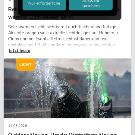
Auswahl
Nur erforderliche
speichern
Retro-Licht im modernen Lichtdesign: Warum
warmes Licht wieder wirkt
Sehr warmes Licht, sichtbare Leuchtflächen und farbige
Akzente prägen viele aktuelle Lichtdesigns auf Bühnen, in
Clubs und bei Events. Retro-Licht ist dabei kein rein
nostalgischer Effekt, sondern ein bewusst eingesetztes
Jetzt lesen
Gestaltungsmittel: Es schafft Atmosphäre, gibt Szenen
Charakter und kann technische LED-Setups emotionaler
wirken lassen.
LICHT
14.05.2026
Outdoor Moving-Heads: Wetterfeste Moving-