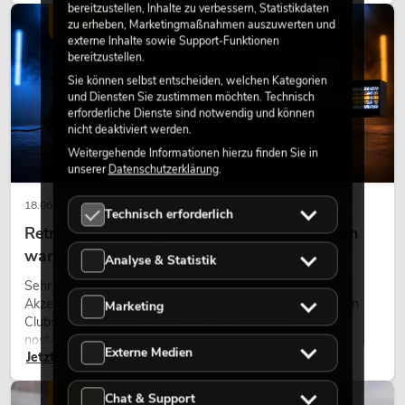
bereitzustellen, Inhalte zu verbessern, Statistikdaten
LICHT
zu erheben, Marketingmaßnahmen auszuwerten und
externe Inhalte sowie Support-Funktionen
bereitzustellen.
Sie können selbst entscheiden, welchen Kategorien
und Diensten Sie zustimmen möchten. Technisch
erforderliche Dienste sind notwendig und können
nicht deaktiviert werden.
Weitergehende Informationen hierzu finden Sie in
unserer
Datenschutzerklärung
.
18.06.2026
Technisch erforderlich
Retro-Licht im modernen Lichtdesign: Warum
warmes Licht wieder wirkt
Analyse & Statistik
Sehr warmes Licht, sichtbare Leuchtflächen und farbige
Akzente prägen viele aktuelle Lichtdesigns auf Bühnen, in
Marketing
Clubs und bei Events. Retro-Licht ist dabei kein rein
nostalgischer Effekt, sondern ein bewusst eingesetztes
Externe Medien
Jetzt lesen
Gestaltungsmittel: Es schafft Atmosphäre, gibt Szenen
Charakter und kann technische LED-Setups emotionaler
wirken lassen.
Chat & Support
LICHT