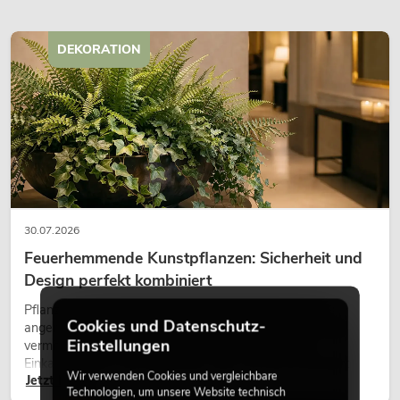
DEKORATION
30.07.2026
Feuerhemmende Kunstpflanzen: Sicherheit und
Design perfekt kombiniert
Pflanzen machen Räume lebendig. Sie schaffen eine
Cookies und Datenschutz-
angenehme Atmosphäre, verbessern das Ambiente und
Einstellungen
vermitteln Natürlichkeit. Ob in Hotels, Restaurants,
Einkaufszentren, Bürogebäuden oder auf Messeständen:
Wir verwenden Cookies und vergleichbare
Jetzt lesen
eine hochwertige Begrünung gehört heute längst zum
Technologien, um unsere Website technisch
modernen Raumkonzept.