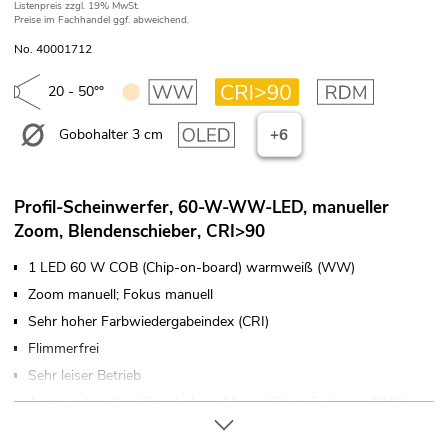
Listenpreis
zzgl. 19% MwSt.
Preise im Fachhandel ggf. abweichend.
No. 40001712
20 - 50°°
Gobohalter 3 cm
+6
Profil-Scheinwerfer, 60-W-WW-LED, manueller
Zoom, Blendenschieber, CRI>90
1 LED 60 W COB (Chip-on-board) warmweiß (WW)
Zoom manuell; Fokus manuell
Sehr hoher Farbwiedergabeindex (CRI)
Flimmerfrei
Sehr leiser Betrieb
Ansteuerbar über Stand-alone; Master/Slave-Funktion; DMX;
RDM