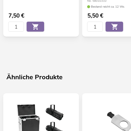
No. 58010310
Bestand reicht ca. 12 Wo.
7,50
€
5,50
€
Ähnliche Produkte