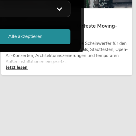
14.05.2026
Outdoor Moving-Heads: Wetterfeste Moving-
Heads bei Events
Alle akzeptieren
Outdoor Moving-Heads sind bewegliche Scheinwerfer für den
Einsatz im Freien. Sie werden bei Festivals, Stadtfesten, Open-
Air-Konzerten, Architekturinszenierungen und temporären
Außeninstallationen eingesetzt.
Jetzt lesen