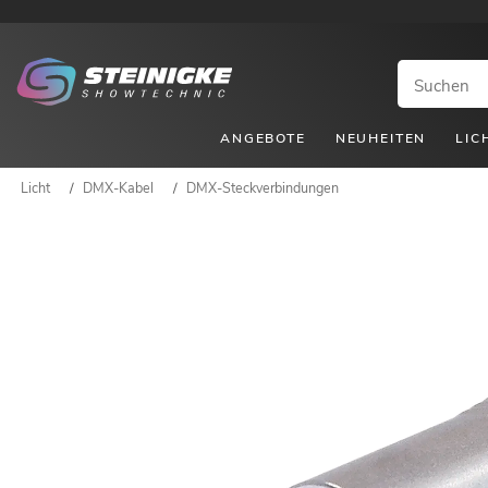
ANGEBOTE
NEUHEITEN
LIC
Licht
/
DMX-Kabel
/
DMX-Steckverbindungen