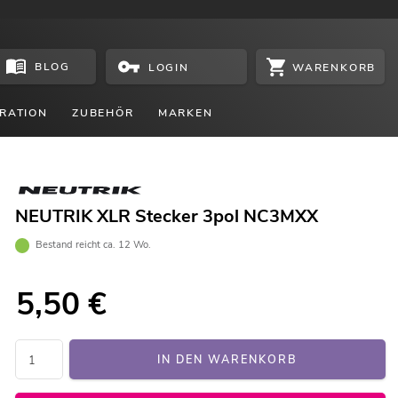
BLOG
WARENKORB
LOGIN
RATION
ZUBEHÖR
MARKEN
NEUTRIK XLR Stecker 3pol NC3MXX
Bestand reicht ca. 12 Wo.
5,50
€
IN DEN WARENKORB