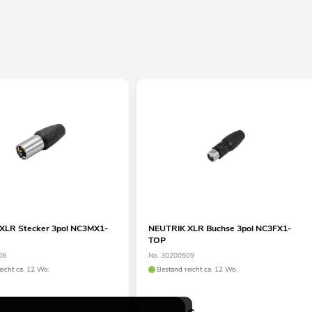
XLR Stecker 3pol NC3MX1-
NEUTRIK XLR Buchse 3pol NC3FX1-
TOP
08
No. 30200509
eicht ca. 12 Wo.
Bestand reicht ca. 12 Wo.