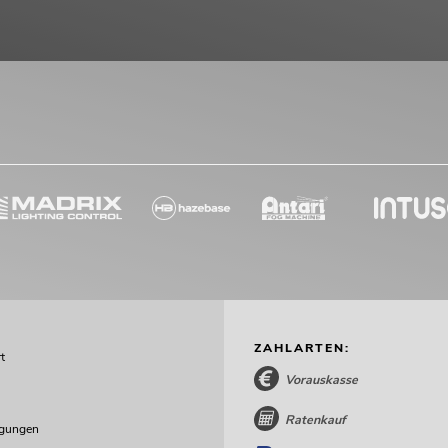
ZAHLARTEN:
t
Vorauskasse
Ratenkauf
ngungen