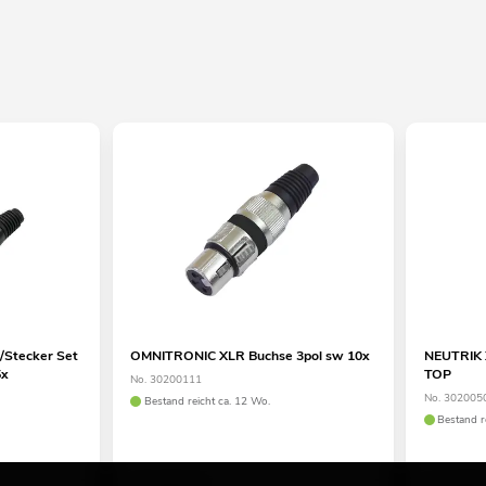
Stecker Set
OMNITRONIC XLR Buchse 3pol sw 10x
NEUTRIK 
5x
TOP
No. 30200111
No. 302005
Bestand reicht ca. 12 Wo.
Bestand r