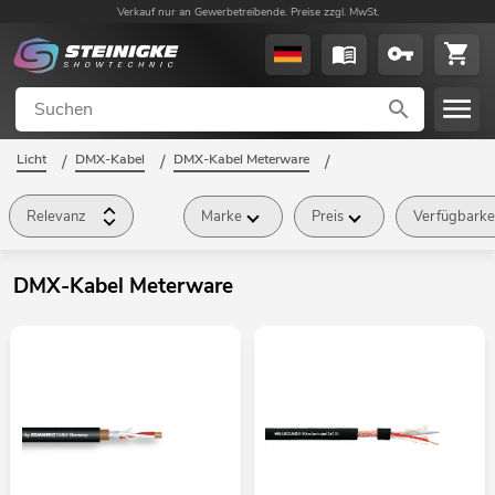
Verkauf nur an Gewerbetreibende. Preise zzgl. MwSt.
Licht
/
DMX-Kabel
/
DMX-Kabel Meterware
/
Relevanz
Marke
Preis
Verfügbarke
DMX-Kabel Meterware