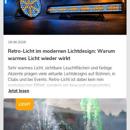
18.06.2026
Retro-Licht im modernen Lichtdesign: Warum
warmes Licht wieder wirkt
Sehr warmes Licht, sichtbare Leuchtflächen und farbige
Akzente prägen viele aktuelle Lichtdesigns auf Bühnen, in
Clubs und bei Events. Retro-Licht ist dabei kein rein
nostalgischer Effekt, sondern ein bewusst eingesetztes
Jetzt lesen
Gestaltungsmittel: Es schafft Atmosphäre, gibt Szenen
Charakter und kann technische LED-Setups emotionaler
wirken lassen.
LICHT