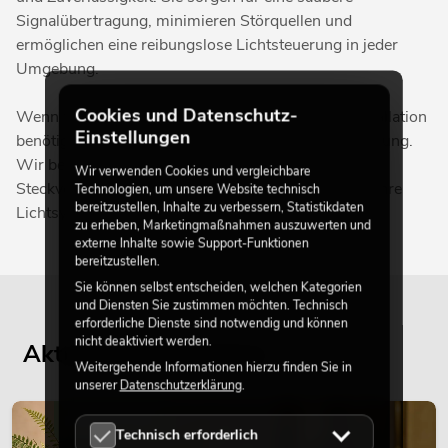
Signalübertragung, minimieren Störquellen und
ermöglichen eine reibungslose Lichtsteuerung in jeder
Umgebung.
Cookies und Datenschutz-
Wenn Sie Unterstützung bei der Auswahl oder Installation
Einstellungen
benötigen, steht Ihnen unser Team gerne zur Verfügung.
Wir beraten Sie kompetent zu Kabellängen,
Wir verwenden Cookies und vergleichbare
Steckverbindern und optimalen Kombinationen für Ihre
Technologien, um unsere Website technisch
bereitzustellen, Inhalte zu verbessern, Statistikdaten
Lichtsysteme.
zu erheben, Marketingmaßnahmen auszuwerten und
externe Inhalte sowie Support-Funktionen
bereitzustellen.
Sie können selbst entscheiden, welchen Kategorien
und Diensten Sie zustimmen möchten. Technisch
erforderliche Dienste sind notwendig und können
nicht deaktiviert werden.
Aktuelle Blogbeiträge
Weitergehende Informationen hierzu finden Sie in
unserer
Datenschutzerklärung
.
DEKORATION
Technisch erforderlich