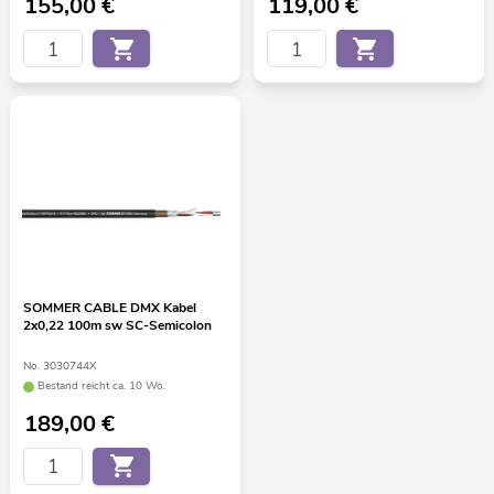
155,00
€
119,00
€
SOMMER CABLE DMX Kabel
2x0,22 100m sw SC-Semicolon
No. 3030744X
Bestand reicht ca. 10 Wo.
189,00
€