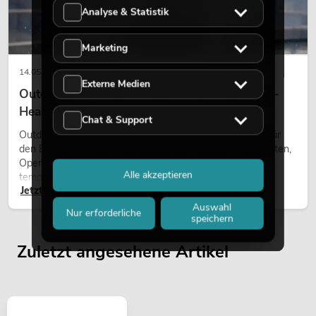
Analyse & Statistik
Marketing
14.05.2026
Externe Medien
Outdoor Moving-Heads: Wetterfeste Moving-
Heads bei Events
Chat & Support
Outdoor Moving-Heads sind bewegliche Scheinwerfer für
den Einsatz im Freien. Sie werden bei Festivals, Stadtfesten,
Open-Air-Konzerten, Architekturinszenierungen und
Alle akzeptieren
temporären Außeninstallationen eingesetzt.
Jetzt lesen
Auswahl
Nur erforderliche
speichern
Zuletzt angesehene Artikel