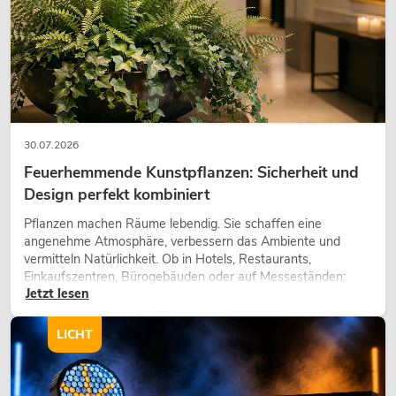
30.07.2026
Feuerhemmende Kunstpflanzen: Sicherheit und
Design perfekt kombiniert
Pflanzen machen Räume lebendig. Sie schaffen eine
angenehme Atmosphäre, verbessern das Ambiente und
vermitteln Natürlichkeit. Ob in Hotels, Restaurants,
Einkaufszentren, Bürogebäuden oder auf Messeständen:
Jetzt lesen
eine hochwertige Begrünung gehört heute längst zum
modernen Raumkonzept.
LICHT