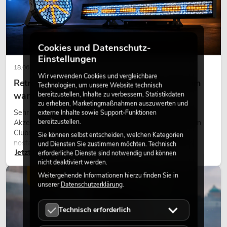
Cookies und Datenschutz-
Einstellungen
18.06.2026
Wir verwenden Cookies und vergleichbare
Retro-Licht im modernen Lichtdesign: Warum
Technologien, um unsere Website technisch
bereitzustellen, Inhalte zu verbessern, Statistikdaten
warmes Licht wieder wirkt
zu erheben, Marketingmaßnahmen auszuwerten und
Sehr warmes Licht, sichtbare Leuchtflächen und farbige
externe Inhalte sowie Support-Funktionen
bereitzustellen.
Akzente prägen viele aktuelle Lichtdesigns auf Bühnen, in
Clubs und bei Events. Retro-Licht ist dabei kein rein
Sie können selbst entscheiden, welchen Kategorien
nostalgischer Effekt, sondern ein bewusst eingesetztes
und Diensten Sie zustimmen möchten. Technisch
Jetzt lesen
Gestaltungsmittel: Es schafft Atmosphäre, gibt Szenen
erforderliche Dienste sind notwendig und können
nicht deaktiviert werden.
Charakter und kann technische LED-Setups emotionaler
wirken lassen.
Weitergehende Informationen hierzu finden Sie in
LICHT
unserer
Datenschutzerklärung
.
Technisch erforderlich