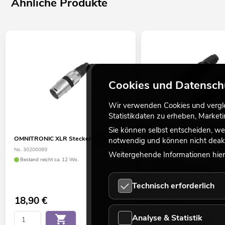
Ähnliche Produkte
Cookies und Datensch
Wir verwenden Cookies und verglei
Statistikdaten zu erheben, Marke
Sie können selbst entscheiden, we
OMNITRONIC XLR Stecker 3pol sw 10x
OMNITRONIC XLR Buchse/
notwendig und können nicht deakt
3pol schwarzes Gehäuse 
No. 30200089
Weitergehende Informationen hierz
No. 30200097
Bestand reicht ca. 12 Wo.
Bestand reicht ca. 12 Wo.
Technisch erforderlich
18,90
€
15,90
€
Analyse & Statistik