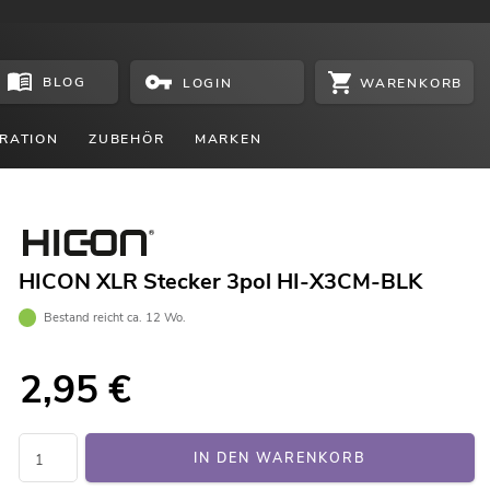
BLOG
WARENKORB
LOGIN
RATION
ZUBEHÖR
MARKEN
HICON XLR Stecker 3pol HI-X3CM-BLK
Bestand reicht ca. 12 Wo.
2,95
€
IN DEN WARENKORB