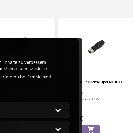
 Inhalte zu verbessern,
ktionen bereitzustellen.
rforderliche Dienste sind
XLR Stecker 3pol NC3MX1-
NEUTRIK XLR Buchse 3pol NC3FX1-
TOP
08
No. 30200509
eicht ca. 12 Wo.
Bestand reicht ca. 12 Wo.
€
15,00
€