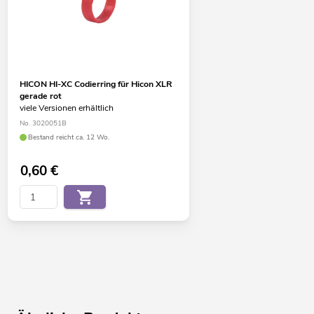
HICON HI-XC Codierring für Hicon XLR
gerade rot
viele Versionen erhältlich
No. 3020051B
Bestand reicht ca. 12 Wo.
0,60
€