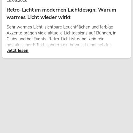
18.06.2026
Retro-Licht im modernen Lichtdesign: Warum
warmes Licht wieder wirkt
Sehr warmes Licht, sichtbare Leuchtflächen und farbige
Akzente prägen viele aktuelle Lichtdesigns auf Bühnen, in
Clubs und bei Events. Retro-Licht ist dabei kein rein
nostalgischer Effekt, sondern ein bewusst eingesetztes
Jetzt lesen
Gestaltungsmittel: Es schafft Atmosphäre, gibt Szenen
Charakter und kann technische LED-Setups emotionaler
wirken lassen.