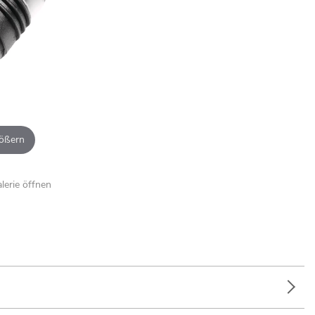
ößern
alerie öffnen