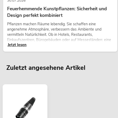
30.07.2026
Feuerhemmende Kunstpflanzen: Sicherheit und
Design perfekt kombiniert
Pflanzen machen Räume lebendig. Sie schaffen eine
angenehme Atmosphäre, verbessern das Ambiente und
vermitteln Natürlichkeit. Ob in Hotels, Restaurants,
Einkaufszentren, Bürogebäuden oder auf Messeständen: eine
Jetzt lesen
hochwertige Begrünung gehört heute längst zum modernen
Raumkonzept.
Zuletzt angesehene Artikel