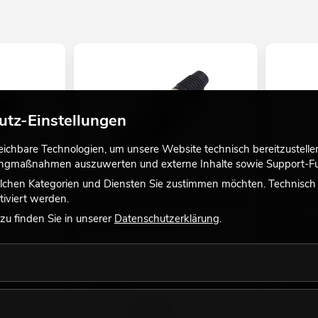
utz-Einstellungen
chbare Technologien, um unsere Website technisch bereitzustellen,
tingmaßnahmen auszuwerten und externe Inhalte sowie Support-Fun
lchen Kategorien und Diensten Sie zustimmen möchten. Technisch e
Stecker Set
OMNITRONIC XLR Buchse 3pol sw 10x
NEUTRIK 
iviert werden.
5x
TOP
No. 30200111
u finden Sie in unserer
Datenschutzerklärung
.
No. 302005
Bestand reicht ca. 12 Wo.
Bestand r
19,90
€
14,90