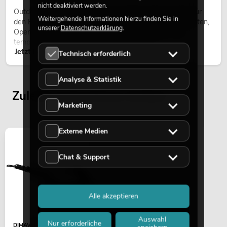
nicht deaktiviert werden.
Outdoor Moving-Heads sind bewegliche Scheinwerfer für
Weitergehende Informationen hierzu finden Sie in
den Einsatz im Freien. Sie werden bei Festivals, Stadtfesten,
unserer
Datenschutzerklärung
.
Open-Air-Konzerten, Architekturinszenierungen und
temporären Außeninstallationen eingesetzt.
Jetzt lesen
Technisch erforderlich
Analyse & Statistik
Zuletzt angesehene Artikel
Marketing
Externe Medien
Chat & Support
Alle akzeptieren
Auswahl
Nur erforderliche
DIMAVERY Umhängegurt