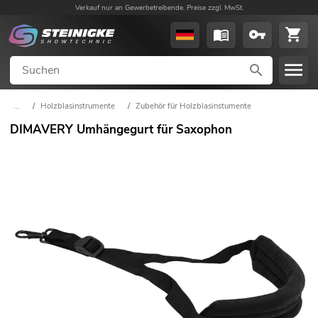
Verkauf nur an Gewerbetreibende. Preise zzgl. MwSt.
...
/
Holzblasinstrumente
/
Zubehör für Holzblasinstumente
DIMAVERY Umhängegurt für Saxophon