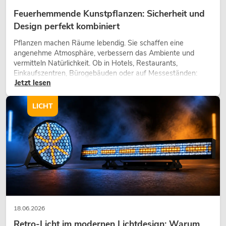
Feuerhemmende Kunstpflanzen: Sicherheit und
Design perfekt kombiniert
Pflanzen machen Räume lebendig. Sie schaffen eine
angenehme Atmosphäre, verbessern das Ambiente und
vermitteln Natürlichkeit. Ob in Hotels, Restaurants,
Einkaufszentren, Bürogebäuden oder auf Messeständen:
Jetzt lesen
eine hochwertige Begrünung gehört heute längst zum
modernen Raumkonzept.
LICHT
18.06.2026
Retro-Licht im modernen Lichtdesign: Warum