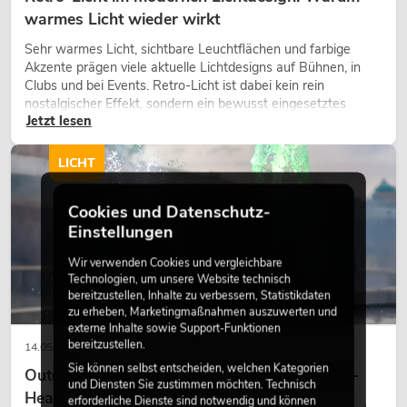
warmes Licht wieder wirkt
Sehr warmes Licht, sichtbare Leuchtflächen und farbige
Akzente prägen viele aktuelle Lichtdesigns auf Bühnen, in
Clubs und bei Events. Retro-Licht ist dabei kein rein
nostalgischer Effekt, sondern ein bewusst eingesetztes
Jetzt lesen
Gestaltungsmittel: Es schafft Atmosphäre, gibt Szenen
Charakter und kann technische LED-Setups emotionaler
wirken lassen.
LICHT
Cookies und Datenschutz-
Einstellungen
Wir verwenden Cookies und vergleichbare
Technologien, um unsere Website technisch
bereitzustellen, Inhalte zu verbessern, Statistikdaten
zu erheben, Marketingmaßnahmen auszuwerten und
externe Inhalte sowie Support-Funktionen
bereitzustellen.
14.05.2026
Sie können selbst entscheiden, welchen Kategorien
Outdoor Moving-Heads: Wetterfeste Moving-
und Diensten Sie zustimmen möchten. Technisch
Heads bei Events
erforderliche Dienste sind notwendig und können