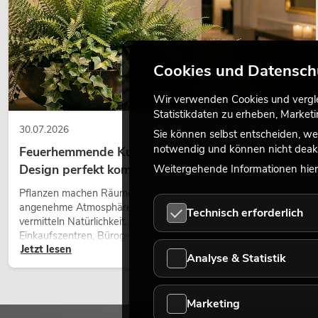
Cookies und Datensch
Wir verwenden Cookies und verglei
Statistikdaten zu erheben, Marke
30.07.2026
Sie können selbst entscheiden, we
notwendig und können nicht deakt
Feuerhemmende Kunstpflanzen: Sicherheit und
Design perfekt kombiniert
Weitergehende Informationen hierz
Pflanzen machen Räume lebendig. Sie schaffen eine
angenehme Atmosphäre, verbessern das Ambiente und
Technisch erforderlich
vermitteln Natürlichkeit. Ob in Hotels, Restaurants,
Einkaufszentren, Bürogebäuden oder auf Messeständen: eine
Jetzt lesen
hochwertige Begrünung gehört heute längst zum modernen
Analyse & Statistik
Raumkonzept.
Marketing