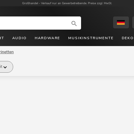
Großhandel -
Verkauf nur an Gewerbetreibende. Preise zzgl. MwSt.
HT
AUDIO
HARDWARE
MUSIKINSTRUMENTE
DEKO
rinetten
it