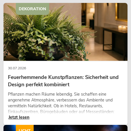
DEKORATION
30.07.2026
Feuerhemmende Kunstpflanzen: Sicherheit und
Design perfekt kombiniert
Pflanzen machen Räume lebendig. Sie schaffen eine
angenehme Atmosphäre, verbessern das Ambiente und
vermitteln Natürlichkeit. Ob in Hotels, Restaurants,
Einkaufszentren, Bürogebäuden oder auf Messeständen:
Jetzt lesen
eine hochwertige Begrünung gehört heute längst zum
modernen Raumkonzept.
LICHT