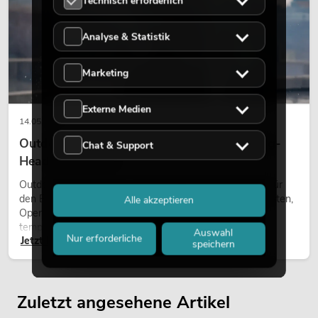
Technisch erforderlich
Analyse & Statistik
Marketing
Externe Medien
14.05.2026
Outdoor Moving-Heads: Wetterfeste Moving-
Chat & Support
Heads bei Events
Outdoor Moving-Heads sind bewegliche Scheinwerfer für
den Einsatz im Freien. Sie werden bei Festivals, Stadtfesten,
Alle akzeptieren
Open-Air-Konzerten, Architekturinszenierungen und
temporären Außeninstallationen eingesetzt.
Auswahl
Nur erforderliche
Jetzt lesen
speichern
Zuletzt angesehene Artikel