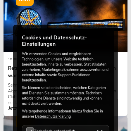
Cookies und Datenschutz-
Einstellungen
Wir verwenden Cookies und vergleichbare
Technologien, um unsere Website technisch
18.06.2026
bereitzustellen, Inhalte zu verbessern, Statistikdaten
Retro-Licht im modernen Lichtdesign: Warum
zu erheben, Marketingmaßnahmen auszuwerten und
warmes Licht wieder wirkt
externe Inhalte sowie Support-Funktionen
bereitzustellen.
Sehr warmes Licht, sichtbare Leuchtflächen und farbige
Sie können selbst entscheiden, welchen Kategorien
Akzente prägen viele aktuelle Lichtdesigns auf Bühnen, in
und Diensten Sie zustimmen möchten. Technisch
Clubs und bei Events. Retro-Licht ist dabei kein rein
erforderliche Dienste sind notwendig und können
nostalgischer Effekt, sondern ein bewusst eingesetztes
nicht deaktiviert werden.
Jetzt lesen
Gestaltungsmittel: Es schafft Atmosphäre, gibt Szenen
Weitergehende Informationen hierzu finden Sie in
Charakter und kann technische LED-Setups emotionaler
unserer
Datenschutzerklärung
.
wirken lassen.
LICHT