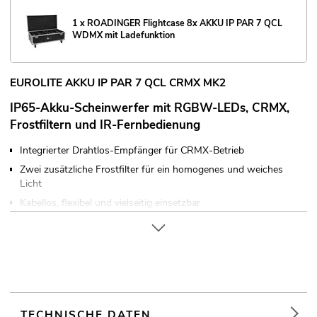
1 x ROADINGER Flightcase 8x AKKU IP PAR 7 QCL
WDMX mit Ladefunktion
EUROLITE AKKU IP PAR 7 QCL CRMX MK2
IP65-Akku-Scheinwerfer mit RGBW-LEDs, CRMX,
Frostfiltern und IR-Fernbedienung
Integrierter Drahtlos-Empfänger für CRMX-Betrieb
Zwei zusätzliche Frostfilter für ein homogenes und weiches
Licht
Kabellos, flexibel und vielseitig einsetzbar
Betriebsdauer bis zu 9h je nach verwendetem Programm
Integrierte Ladeautomatik und Statusanzeige
7 LEDs 8 W SMD 9080 4in1 RGBW (homogene
Farbmischung)
Notbeleuchtungsfunktion bei Stromausfall; Farbmischung
stufenlos; Farbwechsel einstellbar; Farbüberblendung
TECHNISCHE DATEN