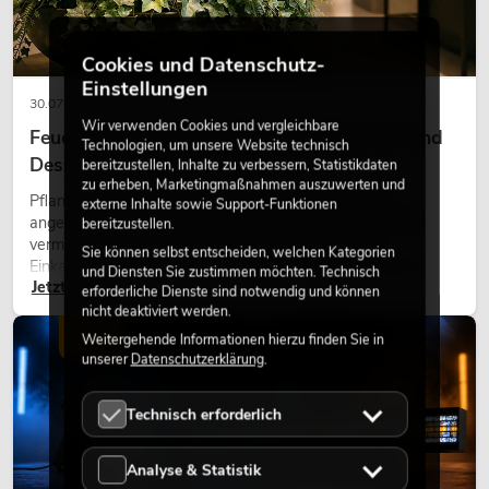
Cookies und Datenschutz-
Einstellungen
30.07.2026
Wir verwenden Cookies und vergleichbare
Feuerhemmende Kunstpflanzen: Sicherheit und
Technologien, um unsere Website technisch
Design perfekt kombiniert
bereitzustellen, Inhalte zu verbessern, Statistikdaten
zu erheben, Marketingmaßnahmen auszuwerten und
Pflanzen machen Räume lebendig. Sie schaffen eine
externe Inhalte sowie Support-Funktionen
angenehme Atmosphäre, verbessern das Ambiente und
bereitzustellen.
vermitteln Natürlichkeit. Ob in Hotels, Restaurants,
Sie können selbst entscheiden, welchen Kategorien
Einkaufszentren, Bürogebäuden oder auf Messeständen:
und Diensten Sie zustimmen möchten. Technisch
Jetzt lesen
eine hochwertige Begrünung gehört heute längst zum
erforderliche Dienste sind notwendig und können
modernen Raumkonzept.
nicht deaktiviert werden.
LICHT
Weitergehende Informationen hierzu finden Sie in
unserer
Datenschutzerklärung
.
Technisch erforderlich
Analyse & Statistik