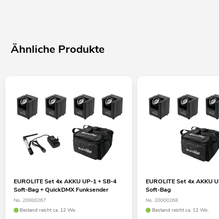
Hochwertige Verarbeitung mit Schichtholz mehrlagig verleimt
9 mm, schwarz, laminiert
Innenraum mit Schaumstoffpolsterung
Deckel mit Schaumstoffpolsterung
Ähnliche Produkte
Aluminiumprofilrahmen 30mm mit abgerundeten Ecken
4 verchromte Case-Klappgriffe
3 verchromte Feststellscharniere
2 hochwertige Butterfly-Schlösser mit Absperrfunktion
Verschließbar über
4 x Lenkrollen davon 2 mit Feststellbremse Ø 100 mm
4 x Stapelschalen im Deckel
EUROLITE Set 4x AKKU UP-1 + SB-4
EUROLITE Set 4x AKKU U
Soft-Bag + QuickDMX Funksender
Soft-Bag
No. 20000267
No. 20000268
Bestand reicht ca. 12 Wo.
Bestand reicht ca. 12 Wo.