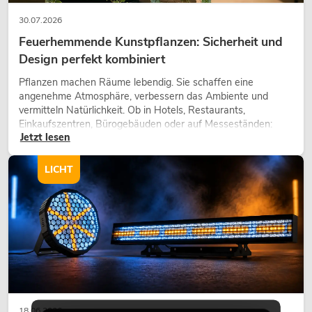
30.07.2026
Feuerhemmende Kunstpflanzen: Sicherheit und
Design perfekt kombiniert
Pflanzen machen Räume lebendig. Sie schaffen eine
angenehme Atmosphäre, verbessern das Ambiente und
vermitteln Natürlichkeit. Ob in Hotels, Restaurants,
Einkaufszentren, Bürogebäuden oder auf Messeständen:
Jetzt lesen
eine hochwertige Begrünung gehört heute längst zum
modernen Raumkonzept.
LICHT
18.06.2026