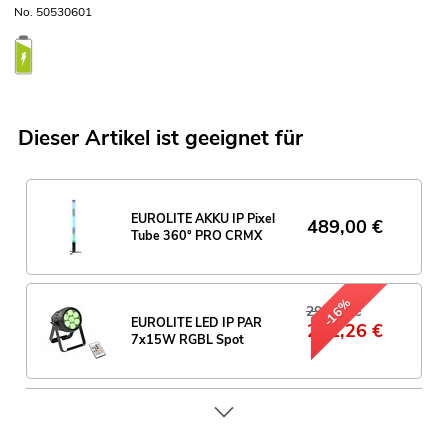
No. 50530601
Dieser Artikel ist geeignet für
EUROLITE AKKU IP Pixel
489,00
€
Tube 360° PRO CRMX
-16%
299,00 €
EUROLITE LED IP PAR
251,26
€
7x15W RGBL Spot