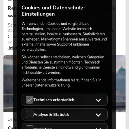
Cookies und Datenschutz-
Retro-Licht im modernen Lichtdesign: Warum
Einstellungen
warmes Licht wieder wirkt
Wir verwenden Cookies und vergleichbare
Sehr warmes Licht, sichtbare Leuchtflächen und farbige
Technologien, um unsere Website technisch
Akzente prägen viele aktuelle Lichtdesigns auf Bühnen, in
bereitzustellen, Inhalte zu verbessern, Statistikdaten
Clubs und bei Events. Retro-Licht ist dabei kein rein
zu erheben, Marketingmaßnahmen auszuwerten und
nostalgischer Effekt, sondern ein bewusst eingesetztes
externe Inhalte sowie Support-Funktionen
Jetzt lesen
Gestaltungsmittel: Es schafft Atmosphäre, gibt Szenen
bereitzustellen.
Charakter und kann technische LED-Setups emotionaler
Sie können selbst entscheiden, welchen Kategorien
wirken lassen.
LICHT
und Diensten Sie zustimmen möchten. Technisch
erforderliche Dienste sind notwendig und können
nicht deaktiviert werden.
Weitergehende Informationen hierzu finden Sie in
unserer
Datenschutzerklärung
.
Technisch erforderlich
Analyse & Statistik
14.05.2026
Outdoor Moving-Heads: Wetterfeste Moving-