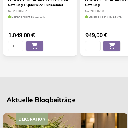
Soft-Bag + QuickDMX Funksender
Soft-Bag
No. 20000267
No. 20000268
Bestand reicht ca. 12 Wo.
Bestand reicht ca. 12 Wo.
1.049,00
€
949,00
€
Aktuelle Blogbeiträge
DEKORATION