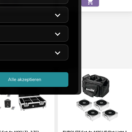
Alle akzeptieren
 Set 4x AKKU TL-3 TCL
EUROLITE Set 4x AKKU IP Flat Light 1