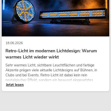
18.06.2026
Retro-Licht im modernen Lichtdesign: Warum
warmes Licht wieder wirkt
Sehr warmes Licht, sichtbare Leuchtflächen und farbige
Akzente prägen viele aktuelle Lichtdesigns auf Bühnen, in
Clubs und bei Events. Retro-Licht ist dabei kein rein
nostalgischer Effekt, sondern ein bewusst eingesetztes
Jetzt lesen
Gestaltungsmittel: Es schafft Atmosphäre, gibt Szenen
Charakter und kann technische LED-Setups emotionaler
wirken lassen.