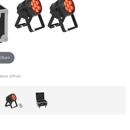
ößern
alerie öffnen