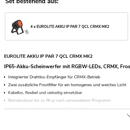
Set bestehend aus:
4 x EUROLITE AKKU IP PAR 7 QCL CRMX MK2
EUROLITE AKKU IP PAR 7 QCL CRMX MK2
IP65-Akku-Scheinwerfer mit RGBW-LEDs, CRMX, Frost
Integrierter Drahtlos-Empfänger für CRMX-Betrieb
Zwei zusätzliche Frostfilter für ein homogenes und weiches Licht
Kabellos, flexibel und vielseitig einsetzbar
Betriebsdauer bis zu 9h je nach verwendetem Programm
Integrierte Ladeautomatik und Statusanzeige
7 LEDs 8 W SMD 9080 4in1 RGBW (homogene Farbmischung)
Notbeleuchtungsfunktion bei Stromausfall; Farbmischung stufenlos;
elektronisch; Dimmergeschwindigkeit (Sprungantwort) mit einstel