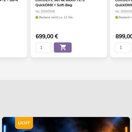
QuickDMX + Soft-Bag
QuickDMX 
No. 20000398
No. 200003
Bestand reicht ca. 12 Wo.
Bestand r
699,00
€
899,0
LICHT