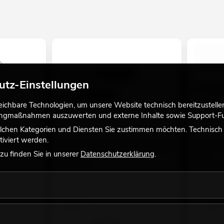
eit/Gala/Events; Verleiher; Video- und Fotografie
utz-Einstellungen
adefunktion
chbare Technologien, um unsere Website technisch bereitzustellen,
tingmaßnahmen auszuwerten und externe Inhalte sowie Support-Fun
lchen Kategorien und Diensten Sie zustimmen möchten. Technisch e
iviert werden.
, schwarz, laminiert
l A 4x1000mm
EUROLITE DMX Kabel SEC-1 IP65 3pol
EUROLITE 
u finden Sie in unserer
Datenschutzerklärung
.
1m sw
1,5m
No. 30227660
No. 302350
Bestand reicht ca. 12 Wo.
Bestand r
9,90
€
17,90