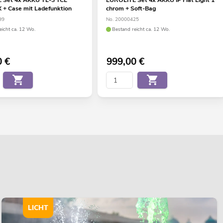
+ Case mit Ladefunktion
chrom + Soft-Bag
99
No. 20000425
eicht ca. 12 Wo.
Bestand reicht ca. 12 Wo.
0
€
999,00
€
LICHT