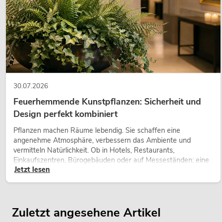
30.07.2026
Feuerhemmende Kunstpflanzen: Sicherheit und
Design perfekt kombiniert
Pflanzen machen Räume lebendig. Sie schaffen eine
angenehme Atmosphäre, verbessern das Ambiente und
vermitteln Natürlichkeit. Ob in Hotels, Restaurants,
Einkaufszentren, Bürogebäuden oder auf Messeständen: eine
Jetzt lesen
hochwertige Begrünung gehört heute längst zum modernen
Raumkonzept.
Zuletzt angesehene Artikel