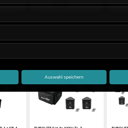
Auswahl speichern
P-1 + SB-4
EUROLITE Set 4x AKKU TL-3
EUROLITE