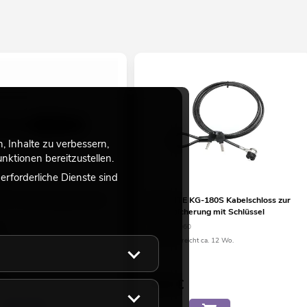
 Inhalte zu verbessern,
ktionen bereitzustellen.
rforderliche Dienste sind
IP T-Con Netzkabel 3x1,5
EUROLITE KG-180S Kabelschloss zur
Gerätesicherung mit Schlüssel
05
No. 58010060
eicht ca. 3 Wo.
Bestand reicht ca. 12 Wo.
€
9,90
€