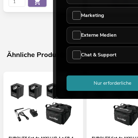
Verschließbar über
4 x Lenkrollen davon 2 mit Feststellbremse Ø 100 mm
Marketing
4 x Stapelschalen im Deckel
Externe Medien
Ähnliche Produkte
Chat & Support
Nur erforderliche
EUROLITE Set 4x AKKU UP-1 + SB-4
EUROLITE Set 4x AKKU U