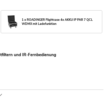
1 x ROADINGER Flightcase 4x AKKU IP PAR 7 QCL
WDMX mit Ladefunktion
filtern und IR-Fernbedienung
 Farbwechsel einstellbar; Farbüberblendung einstellbar; Dimmer
lbarem Ansprechverhalten; Weißabgleich; Energiesparmodus