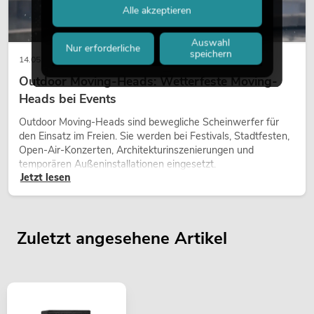
Alle akzeptieren
Auswahl
Nur erforderliche
speichern
14.05.2026
Outdoor Moving-Heads: Wetterfeste Moving-
Heads bei Events
Outdoor Moving-Heads sind bewegliche Scheinwerfer für
den Einsatz im Freien. Sie werden bei Festivals, Stadtfesten,
Open-Air-Konzerten, Architekturinszenierungen und
temporären Außeninstallationen eingesetzt.
Jetzt lesen
Zuletzt angesehene Artikel