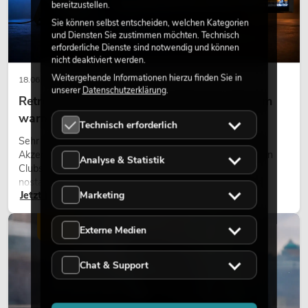
bereitzustellen.
Sie können selbst entscheiden, welchen Kategorien
und Diensten Sie zustimmen möchten. Technisch
erforderliche Dienste sind notwendig und können
nicht deaktiviert werden.
Weitergehende Informationen hierzu finden Sie in
18.06.2026
unserer
Datenschutzerklärung
.
Retro-Licht im modernen Lichtdesign: Warum
warmes Licht wieder wirkt
Technisch erforderlich
Sehr warmes Licht, sichtbare Leuchtflächen und farbige
Akzente prägen viele aktuelle Lichtdesigns auf Bühnen, in
Analyse & Statistik
Clubs und bei Events. Retro-Licht ist dabei kein rein
nostalgischer Effekt, sondern ein bewusst eingesetztes
Marketing
Jetzt lesen
Gestaltungsmittel: Es schafft Atmosphäre, gibt Szenen
Charakter und kann technische LED-Setups emotionaler
wirken lassen.
LICHT
Externe Medien
Chat & Support