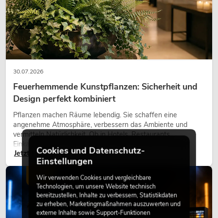
30.07.2026
Feuerhemmende Kunstpflanzen: Sicherheit und
Design perfekt kombiniert
Pflanzen machen Räume lebendig. Sie schaffen eine
angenehme Atmosphäre, verbessern das Ambiente und
vermitteln Natürlichkeit. Ob in Hotels, Restaurants,
Einkaufszentren, Bürogebäuden oder auf Messeständen:
Cookies und Datenschutz-
Jetzt lesen
eine hochwertige Begrünung gehört heute längst zum
Einstellungen
modernen Raumkonzept.
LICHT
Wir verwenden Cookies und vergleichbare
Technologien, um unsere Website technisch
bereitzustellen, Inhalte zu verbessern, Statistikdaten
zu erheben, Marketingmaßnahmen auszuwerten und
externe Inhalte sowie Support-Funktionen