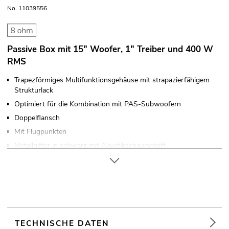
No. 11039556
Passive Box mit 15" Woofer, 1" Treiber und 400 W
RMS
Trapezförmiges Multifunktionsgehäuse mit strapazierfähigem
Strukturlack
Optimiert für die Kombination mit PAS-Subwoofern
Doppelflansch
Mit Flugpunkten
Metallgitter in schwarz mit Akustikschaumstoff
Robuster Tragegriff
Einsatzmöglichkeit: Stehend; fliegend; monitoring; auf Stativ
Für Anwendungsgebiete wie zum Beispiel: Clubs/Tanzschulen;
Installation; mobilen Einsatz; Mobile DJs / Alleinunterhalter;
Restaurants, Bars und Hotels; Verleiher
TECHNISCHE DATEN