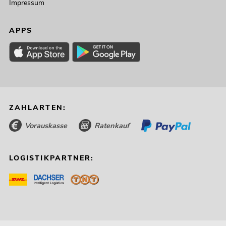
Impressum
-1
APPS
OM
ZAHLARTEN:
To
No
Vorauskasse
Ratenkauf
LOGISTIKPARTNER:
35