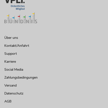
-1
Über uns
Kontakt/Anfahrt
Support
OM
To
Karriere
No
Social Media
Zahlungsbedingungen
Versand
25
Datenschutz
AGB