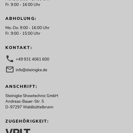
No. 
Fr. 9:00 - 16:00 Uhr
ABHOLUNG:
Mo.-Do. 9:00 - 16:00 Uhr
Fr. 9:00 - 15:00 Uhr
KONTAKT:
+49 931 4061 600
info@steinigke.de
OM
To
ANSCHRIFT:
No
Steinigke Showtechnic GmbH
Andreas-Bauer-Str. 5
D-97297 Waldbüttelbrunn
5
ZUGEHÖRIGKEIT: