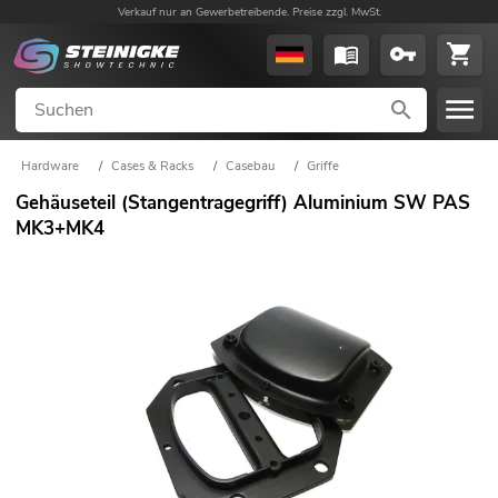
Verkauf nur an Gewerbetreibende. Preise zzgl. MwSt.
Hardware
/
Cases & Racks
/
Casebau
/
Griffe
Gehäuseteil (Stangentragegriff) Aluminium SW PAS
MK3+MK4