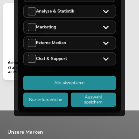
Analyse & Statistik
Marketing
Externe Medien
Chat & Support
Gehäuseteil
(Stangentragegriff)
OMNITRONI
Aluminium SW PAS
Top, aktiv, 
MK3+MK4
Alle akzeptieren
A
No. 11039483
Auswahl
Nur erforderliche
speichern
Unsere Marken