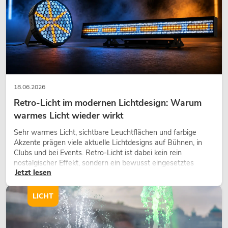
Top, aktiv, DSP
Artikel n
No. 11039475
18.06.2026
Retro-Licht im modernen Lichtdesign: Warum
warmes Licht wieder wirkt
Sehr warmes Licht, sichtbare Leuchtflächen und farbige
OMNITRONIC PAS
Akzente prägen viele aktuelle Lichtdesigns auf Bühnen, in
Top
Clubs und bei Events. Retro-Licht ist dabei kein rein
Artikel
No. 11039478
nostalgischer Effekt, sondern ein bewusst eingesetztes
Jetzt lesen
Gestaltungsmittel: Es schafft Atmosphäre, gibt Szenen
Charakter und kann technische LED-Setups emotionaler
wirken lassen.
LICHT