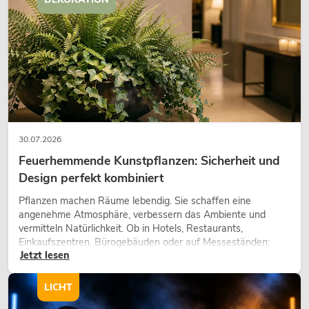
OMNITRONIC PAS-21
Top
Artikel nich
No. 11039474
30.07.2026
Feuerhemmende Kunstpflanzen: Sicherheit und
Design perfekt kombiniert
Pflanzen machen Räume lebendig. Sie schaffen eine
angenehme Atmosphäre, verbessern das Ambiente und
vermitteln Natürlichkeit. Ob in Hotels, Restaurants,
Einkaufszentren, Bürogebäuden oder auf Messeständen:
Jetzt lesen
eine hochwertige Begrünung gehört heute längst zum
modernen Raumkonzept.
LICHT
OMNITRONIC PAS-2