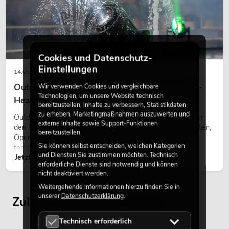
OMNITRONIC PA
Cookies und Datenschutz-
Top, aktiv, DSP
Einstellungen
14.05.2026
Artik
No. 11039479
Outdoor Moving-Heads: Wetterfeste Moving-
Wir verwenden Cookies und vergleichbare
Technologien, um unsere Website technisch
Heads bei Events
bereitzustellen, Inhalte zu verbessern, Statistikdaten
zu erheben, Marketingmaßnahmen auszuwerten und
Outdoor Moving-Heads sind bewegliche Scheinwerfer für
externe Inhalte sowie Support-Funktionen
den Einsatz im Freien. Sie werden bei Festivals, Stadtfesten,
bereitzustellen.
Open-Air-Konzerten, Architekturinszenierungen und
Sie können selbst entscheiden, welchen Kategorien
temporären Außeninstallationen eingesetzt.
und Diensten Sie zustimmen möchten. Technisch
Jetzt lesen
erforderliche Dienste sind notwendig und können
nicht deaktiviert werden.
Weitergehende Informationen hierzu finden Sie in
unserer
Datenschutzerklärung
.
Zuletzt angesehene Artikel
OMNITRONIC 
Top
Art
Technisch erforderlich
No. 11039482