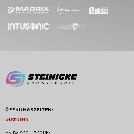
OMNIT
No. 20
ÖFFNUNGSZEITEN:
Geschlossen
OMNI
DSP
Mo.-Do. 9:00 - 17:00 Uhr