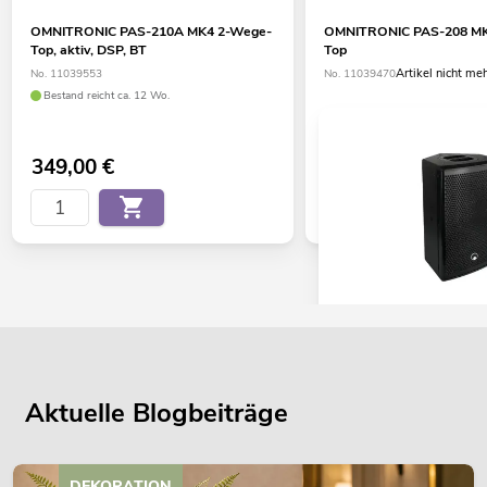
OMNITRONIC PAS-210A MK4 2-Wege-
OMNITRONIC PAS-208 MK
Top, aktiv, DSP, BT
Top
Artikel nicht me
No. 11039553
No. 11039470
Bestand reicht ca. 12 Wo.
349,00
€
OMNITRONIC PAS-208A
Top, aktiv, DSP
Artikel nicht 
No. 11039471
Aktuelle Blogbeiträge
DEKORATION