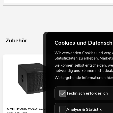
Zubehör
Cookies und Datensch
Wir verwenden Cookies und verglei
Statistikdaten zu erheben, Marke
Sie können selbst entscheiden, we
notwendig und können nicht deakt
Weitergehende Informationen hierz
Technisch erforderlich
Analyse & Statistik
OMNITRONIC MOLLY-12A Subwoofer
OMNITRONIC BOB-4 Stati