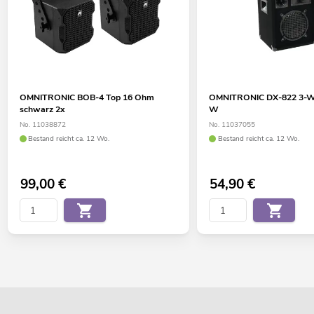
OMNITRONIC BOB-4 Top 16 Ohm
OMNITRONIC DX-822 3-W
schwarz 2x
W
No. 11038872
No. 11037055
Bestand reicht ca. 12 Wo.
Bestand reicht ca. 12 Wo.
99,00
€
54,90
€