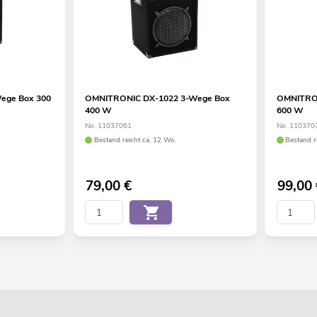
ege Box 300
OMNITRONIC DX-1022 3-Wege Box
OMNITRON
400 W
600 W
No. 11037061
No. 110370
Bestand reicht ca. 12 Wo.
Bestand r
79,00
€
99,00