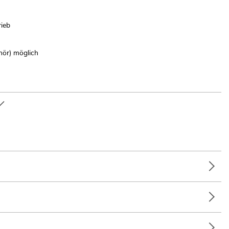
ieb
hör) möglich
alter; Messe- und Ladenbau; Installation; Home entertainment;
e