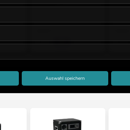
Erweiterungsbügel schwarz 2x
System
Empfehlen
No. 11039054
No. 110388
Bestand reicht ca. 12 Wo.
Bestand r
29,90
€
26,90
Auswahl speichern