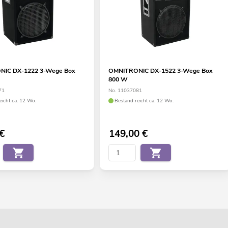
IC DX-1222 3-Wege Box
OMNITRONIC DX-1522 3-Wege Box
800 W
71
No. 11037081
eicht ca. 12 Wo.
Bestand reicht ca. 12 Wo.
€
149,00
€