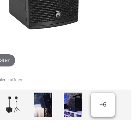
ößern
alerie öffnen
+6