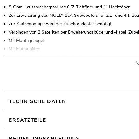
8-Ohm-Lautsprecherpaar mit 6,5" Tieftöner und 1" Hochtöner
Zur Erweiterung des MOLLY-12A Subwoofers für 2.1- und 4.1-Betr
Zur Stativmontage wird der Zubehöradapter benötigt
Verbinden von 2 Satelliten per Erweiterungsbügel und -kabel (Zube
Mit Montagebügel
Mit Flugpunkten
Metallgitter in schwarz mit Akustikschaumstoff
2 Stück im Set
Für Anwendungsgebiete wie zum Beispiel: Mobile DJs / Alleinunterh
Restaurants, Bars und Hotels; Produktpräsentationen und Vorträg
TECHNISCHE DATEN
ERSATZTEILE
BEDIENUNGSANLEITUNG