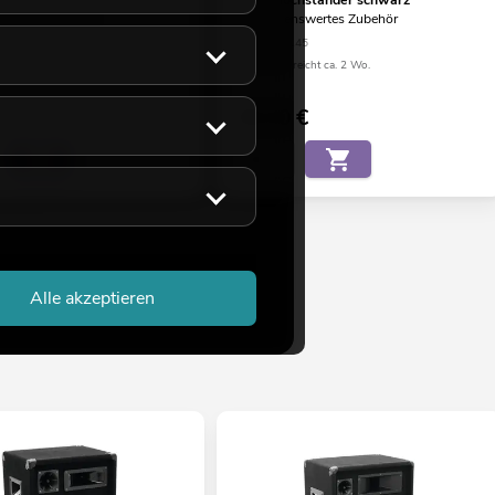
Boxenhochständer schwarz
swertes Zubehör
Empfehlenswertes Zubehör
68
No. 60004145
eicht ca. 6 Wo.
Bestand reicht ca. 2 Wo.
€
99,00
€
Alle akzeptieren