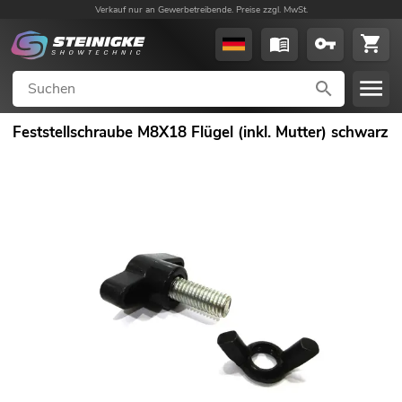
Verkauf nur an Gewerbetreibende. Preise zzgl. MwSt.
Feststellschraube M8X18 Flügel (inkl. Mutter) schwarz