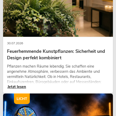
30.07.2026
Feuerhemmende Kunstpflanzen: Sicherheit und
Design perfekt kombiniert
Pflanzen machen Räume lebendig. Sie schaffen eine
angenehme Atmosphäre, verbessern das Ambiente und
vermitteln Natürlichkeit. Ob in Hotels, Restaurants,
Einkaufszentren, Bürogebäuden oder auf Messeständen:
Jetzt lesen
eine hochwertige Begrünung gehört heute längst zum
modernen Raumkonzept.
LICHT