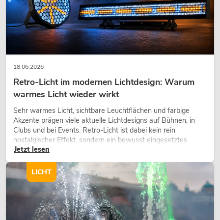
18.06.2026
Retro-Licht im modernen Lichtdesign: Warum
warmes Licht wieder wirkt
Sehr warmes Licht, sichtbare Leuchtflächen und farbige
Akzente prägen viele aktuelle Lichtdesigns auf Bühnen, in
Clubs und bei Events. Retro-Licht ist dabei kein rein
nostalgischer Effekt, sondern ein bewusst eingesetztes
Jetzt lesen
Gestaltungsmittel: Es schafft Atmosphäre, gibt Szenen
Charakter und kann technische LED-Setups emotionaler
wirken lassen.
LICHT