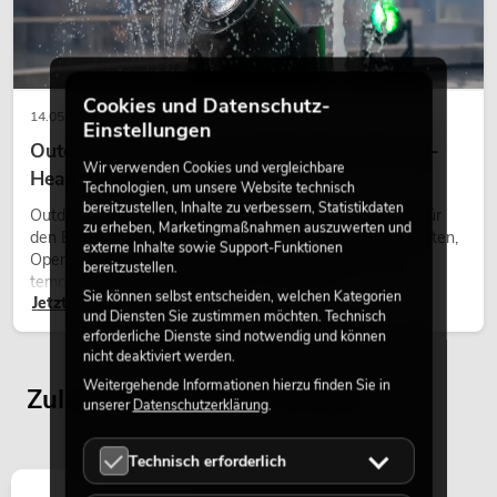
Cookies und Datenschutz-
14.05.2026
Einstellungen
Outdoor Moving-Heads: Wetterfeste Moving-
Wir verwenden Cookies und vergleichbare
Heads bei Events
Technologien, um unsere Website technisch
bereitzustellen, Inhalte zu verbessern, Statistikdaten
Outdoor Moving-Heads sind bewegliche Scheinwerfer für
zu erheben, Marketingmaßnahmen auszuwerten und
den Einsatz im Freien. Sie werden bei Festivals, Stadtfesten,
externe Inhalte sowie Support-Funktionen
Open-Air-Konzerten, Architekturinszenierungen und
bereitzustellen.
temporären Außeninstallationen eingesetzt.
Sie können selbst entscheiden, welchen Kategorien
Jetzt lesen
und Diensten Sie zustimmen möchten. Technisch
erforderliche Dienste sind notwendig und können
nicht deaktiviert werden.
Weitergehende Informationen hierzu finden Sie in
Zuletzt angesehene Artikel
unserer
Datenschutzerklärung
.
Technisch erforderlich