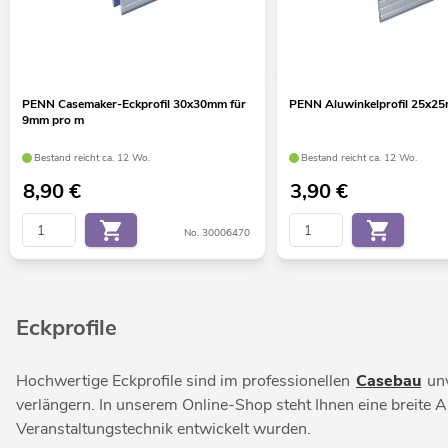
PENN Casemaker-Eckprofil 30x30mm für
PENN Aluwinkelprofil 25x2
9mm pro m
Bestand reicht ca. 12 Wo.
Bestand reicht ca. 12 Wo.
8,90
€
3,90
€
No. 30006470
Eckprofile
Hochwertige Eckprofile sind im professionellen
Casebau
unv
verlängern. In unserem Online-Shop steht Ihnen eine breite 
Veranstaltungstechnik entwickelt wurden.