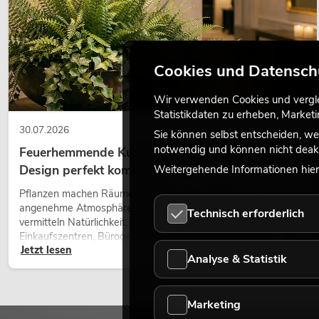
Cookies und Datensch
Wir verwenden Cookies und verglei
Statistikdaten zu erheben, Marke
30.07.2026
Sie können selbst entscheiden, we
notwendig und können nicht deakt
Feuerhemmende Kunstpflanzen: Sicherheit und
Design perfekt kombiniert
Weitergehende Informationen hierz
Pflanzen machen Räume lebendig. Sie schaffen eine
angenehme Atmosphäre, verbessern das Ambiente und
Technisch erforderlich
vermitteln Natürlichkeit. Ob in Hotels, Restaurants,
Einkaufszentren, Bürogebäuden oder auf Messeständen: eine
Jetzt lesen
hochwertige Begrünung gehört heute längst zum modernen
Analyse & Statistik
Raumkonzept.
Marketing