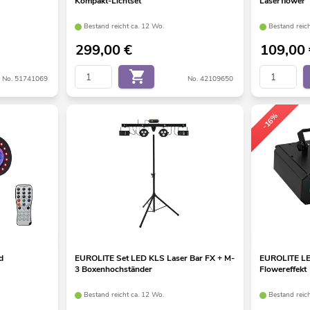
Kompakt-Lichtset
Laserflower
Bestand reicht ca. 12 Wo.
Bestand reic
299,00
€
109,00
No. 51741069
No. 42109650
-16%
d
EUROLITE Set LED KLS Laser Bar FX + M-
EUROLITE LE
3 Boxenhochständer
Flowereffekt
Bestand reicht ca. 12 Wo.
Bestand reic