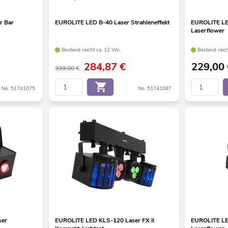
r Bar
EUROLITE LED B-40 Laser Strahleneffekt
EUROLITE LE
Laserflower
Bestand reicht ca. 12 Wo.
Bestand reic
284,87
€
229,00
339,00 €
No. 51741075
No. 51741087
ser
EUROLITE LED KLS-120 Laser FX II
EUROLITE LE