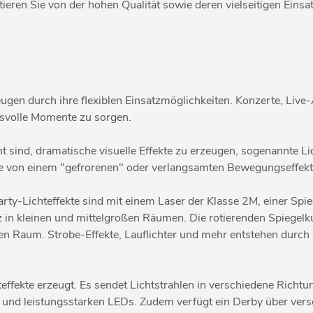
ieren Sie von der hohen Qualität sowie deren vielseitigen Einsa
ugen durch ihre flexiblen Einsatzmöglichkeiten. Konzerte, Live-A
gsvolle Momente zu sorgen.
nt sind, dramatische visuelle Effekte zu erzeugen, sogenannte Li
ie von einem "gefrorenen" oder verlangsamten Bewegungseffekt 
ty-Lichteffekte sind mit einem Laser der Klasse 2M, einer Spi
atz in kleinen und mittelgroßen Räumen. Die rotierenden Spiegel
 Raum. Strobe-Effekte, Lauflichter und mehr entstehen durch zu
hteffekte erzeugt. Es sendet Lichtstrahlen in verschiedene Rich
n und leistungsstarken LEDs. Zudem verfügt ein Derby über versc