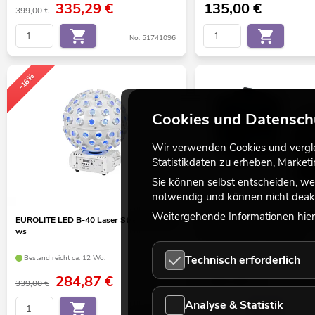
335,29
€
135,00
€
399,00 €
No. 51741096
-16%
Cookies und Datensch
Wir verwenden Cookies und verglei
Statistikdaten zu erheben, Marke
Sie können selbst entscheiden, we
notwendig und können nicht deakt
Weitergehende Informationen hierz
EUROLITE LED B-40 Laser Strahleneffekt
EUROLITE Set LED B-40 Las
ws
Strahleneffekt + Soft-Bag
Technisch erforderlich
Bestand reicht ca. 12 Wo.
Bestand reicht ca. 12 Wo.
284,87
€
345,00
€
339,00 €
Analyse & Statistik
No. 51741088