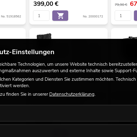
399,00
€
6
79,90 €
No. 51918562
No. 20000172
utz-Einstellungen
chbare Technologien, um unsere Website technisch bereitzustellen,
tingmaßnahmen auszuwerten und externe Inhalte sowie Support-Fun
lchen Kategorien und Diensten Sie zustimmen möchten. Technisch e
iviert werden.
u finden Sie in unserer
Datenschutzerklärung
.
er
EUROLITE Set 2x Stage Stand 100cm + 2x
EUROLITE Se
LED B-40 Strahleneffekt weiß
Bestand reicht ca. 12 Wo.
Bestand reic
949,00
€
319,00
No. 20000913
No. 20000652