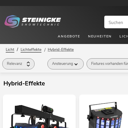
ANGEBOTE
NEUHEITEN
LIC
/
Licht
Lichteffekte
/
Hybrid-Effekte
Relevanz
Ansteuerung
Fixtures vorhanden fü
Batterie/Akku
Effekt
Marke
Preis
Hybrid-Effekte