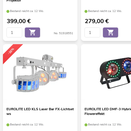
Projektor
Bestand reicht ca. 12 Wo.
Bestand reicht ca. 12 Wo.
399,00
€
279,00
€
No. 51918551
-16%
EUROLITE LED KLS Laser Bar FX-Lichtset
EUROLITE LED DMF-3 Hybri
ws
Flowereffekt
Bestand reicht ca. 12 Wo.
Bestand reicht ca. 12 Wo.