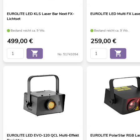
EUROLITE LED KLS Laser Bar Next FX-
EUROLITE LED Multi FX Lase
Lichtset
Bestand reicht ca. 9 Wo.
Bestand reicht ca. 9 Wo.
499,00
€
259,00
€
No. 51741094
EUROLITE LED EVO-120 QCL Multi-Effekt
EUROLITE PolarStar RGB La