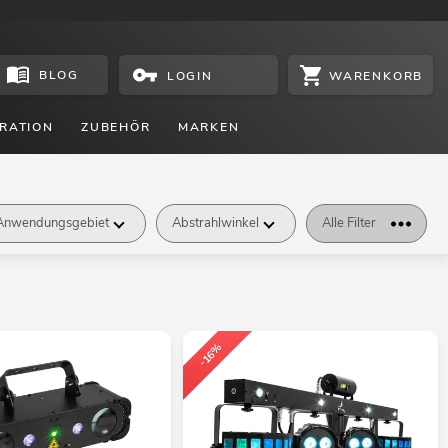
BLOG
WARENKORB
LOGIN
RATION
ZUBEHÖR
MARKEN
Anwendungsgebiet
Abstrahlwinkel
Alle Filter
-16%