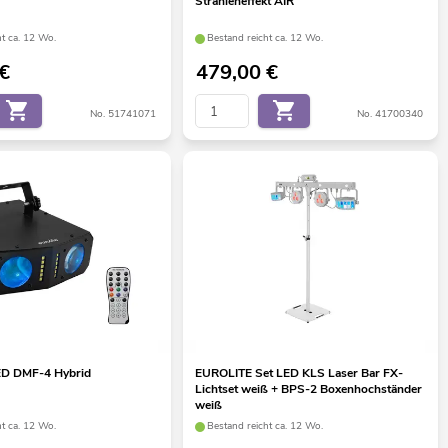
Strahleneffekt AIR
ht ca. 12 Wo.
Bestand reicht ca. 12 Wo.
€
479,00
€
No. 51741071
No. 41700340
D DMF-4 Hybrid
EUROLITE Set LED KLS Laser Bar FX-
Lichtset weiß + BPS-2 Boxenhochständer
weiß
ht ca. 12 Wo.
Bestand reicht ca. 12 Wo.