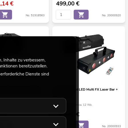
7,14
€
499,00
€
No. 51918563
No. 20000920
 Inhalte zu verbessern,
ktionen bereitzustellen.
rforderliche Dienste sind
t GoFlow 100 + Soft-Bag
EUROLITE Set LED Multi FX Laser Bar +
Soft-Bag
ht ca. 12 Wo.
Bestand reicht ca. 12 Wo.
€
289,00
€
No. 20000998
No. 20000933