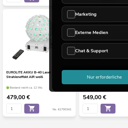
Marketing
Externe Medien
Chat & Support
EUROLITE AKKU B-40 Laser
EUROLITE Set LED KLS Laser
Nur erforderliche
Strahleneffekt AIR weiß
Lichtset weiß + BPS-3 Boxe
weiß
Bestand reicht ca. 12 Wo.
Bestand reicht ca. 12 Wo.
479,00
€
549,00
€
No. 41700341