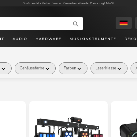
Großhandel -
Verkauf nur an Gewerbetreibende. Preise zzgl. MwSt.
HT
AUDIO
HARDWARE
MUSIKINSTRUMENTE
DEKO
r
Gehäusefarbe
Farben
Laserklasse
Verfügbarkeit