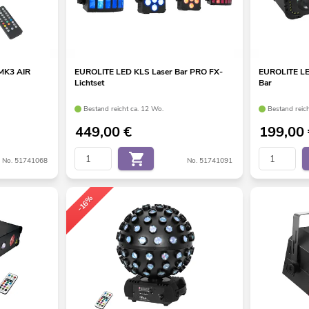
MK3 AIR
EUROLITE LED KLS Laser Bar PRO FX-
EUROLITE LE
Lichtset
Bar
Bestand reicht ca. 12 Wo.
Bestand reic
449,00
€
199,00
No. 51741068
No. 51741091
-16%