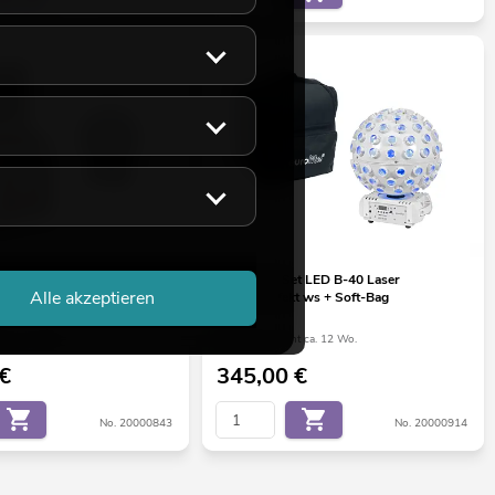
t LED B-40 Laser
EUROLITE Set LED B-40 Laser
Alle akzeptieren
t + Case
Strahleneffekt ws + Soft-Bag
ht ca. 12 Wo.
Bestand reicht ca. 12 Wo.
€
345,00
€
No. 20000843
No. 20000914