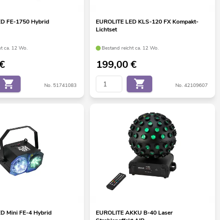
D FE-1750 Hybrid
EUROLITE LED KLS-120 FX Kompakt-
Lichtset
ht ca. 12 Wo.
Bestand reicht ca. 12 Wo.
€
199,00
€
No. 51741083
No. 42109607
D Mini FE-4 Hybrid
EUROLITE AKKU B-40 Laser