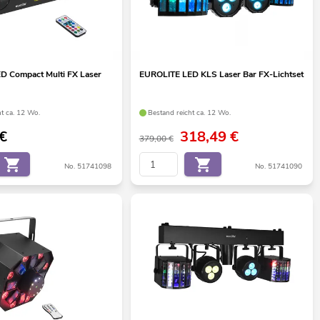
D Compact Multi FX Laser
EUROLITE LED KLS Laser Bar FX-Lichtset
ht ca. 12 Wo.
Bestand reicht ca. 12 Wo.
€
318,49
€
379,00 €
No. 51741098
No. 51741090