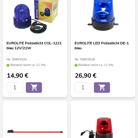
EUROLITE Polizeilicht COL-1221
EUROLITE LED Polizeilicht DE-1
blau 12V/21W
blau
No. 50603520
No. 50603028
Bestand reicht ca. 12 Wo.
Bestand reicht ca. 12 Wo.
14,90
€
26,90
€