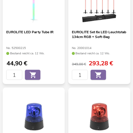
EUROLITE LED Party Tube IR
EUROLITE Set 6x LED Leuchtstab
134cm RGB + Soft-Bag
No. 52500215
No. 20001014
Bestand reicht ca. 12 Wo.
Bestand reicht ca. 12 Wo.
44,90
€
293,28
€
349,00 €