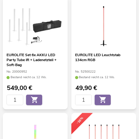
EUROLITE Set 6x AKKU LED
EUROLITE LED Leuchtstab
Party Tube IR + Ladenetzteil +
134cm RGB
Soft-Bag
No. 20000952
No. 52500222
Bestand reicht ca. 12 Wo.
Bestand reicht ca. 12 Wo.
549,00
€
49,90
€
-16%