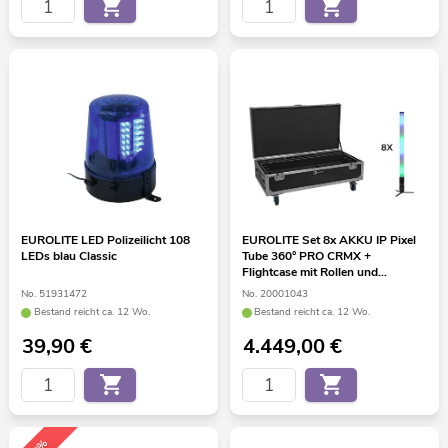
EUROLITE LED Polizeilicht 108
EUROLITE Set 8x AKKU IP Pixel
LEDs blau Classic
Tube 360° PRO CRMX +
Flightcase mit Rollen und
Ladefunktion
No. 51931472
No. 20001043
Bestand reicht ca. 12 Wo.
Bestand reicht ca. 12 Wo.
39,90
€
4.449,00
€