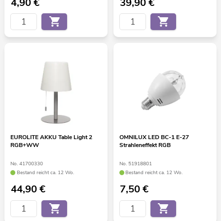
4,90
€
39,90
€
EUROLITE AKKU Table Light 2
OMNILUX LED BC-1 E-27
RGB+WW
Strahleneffekt RGB
No. 41700330
No. 51918801
Bestand reicht ca. 12 Wo.
Bestand reicht ca. 12 Wo.
44,90
€
7,50
€