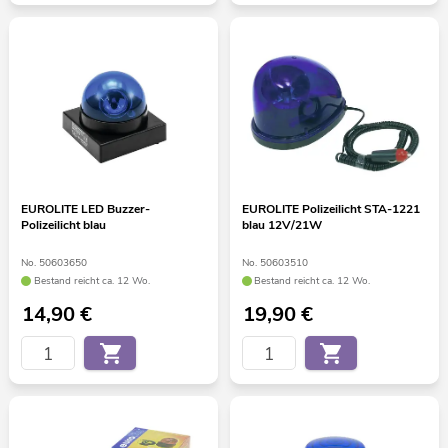
EUROLITE LED Buzzer-
EUROLITE Polizeilicht STA-1221
Polizeilicht blau
blau 12V/21W
No. 50603650
No. 50603510
Bestand reicht ca. 12 Wo.
Bestand reicht ca. 12 Wo.
14,90
€
19,90
€