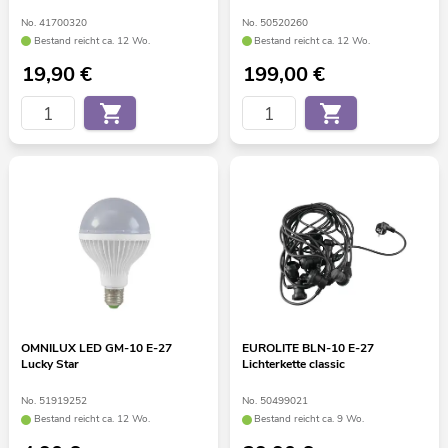
No. 41700320
No. 50520260
Bestand reicht ca. 12 Wo.
Bestand reicht ca. 12 Wo.
19,90
€
199,00
€
OMNILUX LED GM-10 E-27
EUROLITE BLN-10 E-27
Lucky Star
Lichterkette classic
No. 51919252
No. 50499021
Bestand reicht ca. 12 Wo.
Bestand reicht ca. 9 Wo.