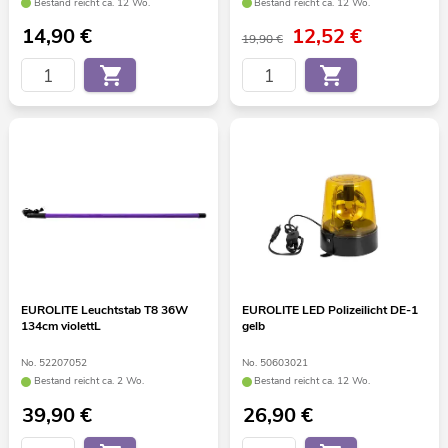
Bestand reicht ca. 12 Wo.
Bestand reicht ca. 12 Wo.
14,90
€
12,52
€
19,90 €
EUROLITE Leuchtstab T8 36W
EUROLITE LED Polizeilicht DE-1
134cm violettL
gelb
No. 52207052
No. 50603021
Bestand reicht ca. 2 Wo.
Bestand reicht ca. 12 Wo.
39,90
€
26,90
€