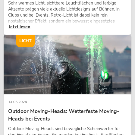
Sehr warmes Licht, sichtbare Leuchtflächen und farbige
Akzente prägen viele aktuelle Lichtdesigns auf Bühnen, in
Clubs und bei Events. Retro-Licht ist dabei kein rein
nostalgischer Effekt, sondern ein bewusst eingesetztes
Jetzt lesen
Gestaltungsmittel: Es schafft Atmosphäre, gibt Szenen
Charakter und kann technische LED-Setups emotionaler
wirken lassen.
LICHT
14.05.2026
Outdoor Moving-Heads: Wetterfeste Moving-
Heads bei Events
Outdoor Moving-Heads sind bewegliche Scheinwerfer für
den Einsatz im Freien. Sie werden bei Festivals, Stadtfesten,