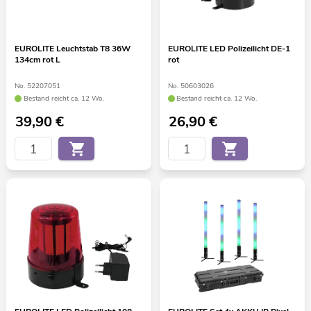
EUROLITE Leuchtstab T8 36W
EUROLITE LED Polizeilicht DE-1
134cm rot L
rot
No. 52207051
No. 50603026
Bestand reicht ca. 12 Wo.
Bestand reicht ca. 12 Wo.
39,90
€
26,90
€