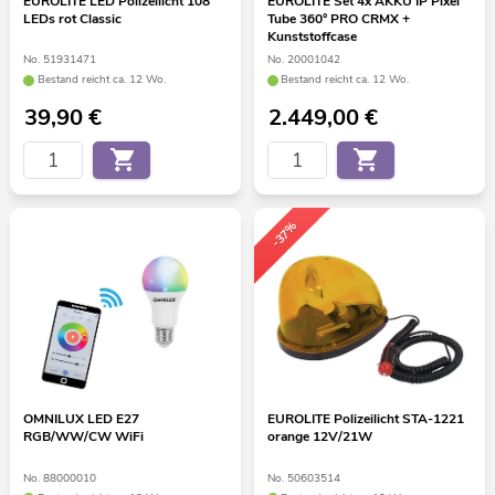
EUROLITE LED Polizeilicht 108
EUROLITE Set 4x AKKU IP Pixel
LEDs rot Classic
Tube 360° PRO CRMX +
Kunststoffcase
No. 51931471
No. 20001042
Bestand reicht ca. 12 Wo.
Bestand reicht ca. 12 Wo.
39,90
€
2.449,00
€
-37%
OMNILUX LED E27
EUROLITE Polizeilicht STA-1221
RGB/WW/CW WiFi
orange 12V/21W
No. 88000010
No. 50603514