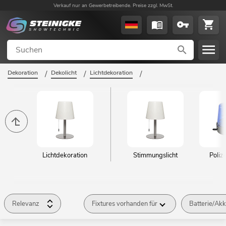
Verkauf nur an Gewerbetreibende. Preise zzgl. MwSt.
Dekoration
/
Dekolicht
/
Lichtdekoration
/
Lichtdekoration
Stimmungslicht
Polize
Relevanz
Fixtures vorhanden für
Batterie/Ak