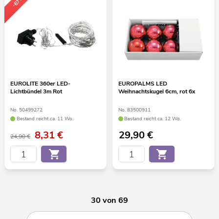
-67%
EUROLITE 360er LED-
EUROPALMS LED
Lichtbündel 3m Rot
Weihnachtskugel 6cm, rot 6x
No. 50499272
No. 83500911
Bestand reicht ca. 11 Wo.
Bestand reicht ca. 12 Wo.
8,31
€
29,90
€
24,90 €
30 von 69