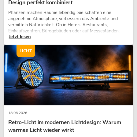
Design perfekt kombiniert
Pflanzen machen Räume lebendig. Sie schaffen eine
angenehme Atmosphäre, verbessern das Ambiente und
vermitteln Natürlichkeit. Ob in Hotels, Restaurants,
Einkaufszentren, Bürogebäuden oder auf Messeständen:
Jetzt lesen
eine hochwertige Begrünung gehört heute längst zum
modernen Raumkonzept.
LICHT
18.06.2026
Retro-Licht im modernen Lichtdesign: Warum
warmes Licht wieder wirkt