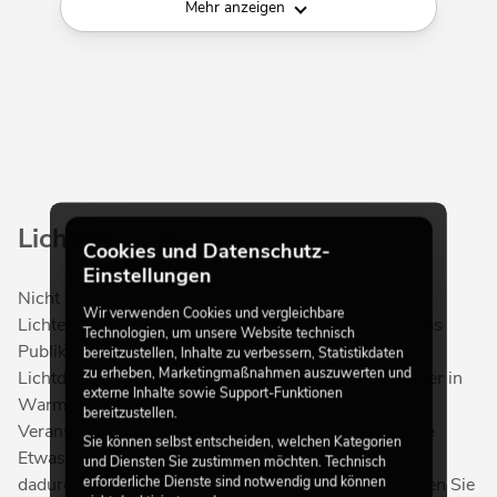
Mehr anzeigen
Lichtdekoration
Cookies und Datenschutz-
Einstellungen
Nicht nur an Weihnachten oder Silvester versetzen
Wir verwenden Cookies und vergleichbare
Lichterketten, LEDs und andere Lichtinstallationen das
Technologien, um unsere Website technisch
Publikum in eine festliche, ausgelassene Stimmung.
bereitzustellen, Inhalte zu verbessern, Statistikdaten
zu erheben, Marketingmaßnahmen auszuwerten und
Lichtdekorationen in kaltem Weiß, bunten Farben oder in
externe Inhalte sowie Support-Funktionen
Warmweiß verleihen einem Schaufenster, einer
bereitzustellen.
Veranstaltung oder einem Restaurant oft das gewisse
Sie können selbst entscheiden, welchen Kategorien
Etwas. Lassen Sie die Location Ihrer Veranstaltung
und Diensten Sie zustimmen möchten. Technisch
erforderliche Dienste sind notwendig und können
dadurch einladend und gemütlich wirken und verleihen Sie