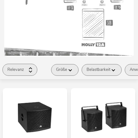
Relevanz
Größe
Belastbarkeit
Anw