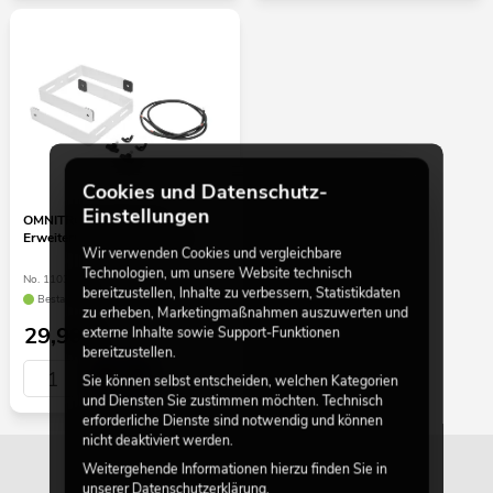
Cookies und Datenschutz-
Einstellungen
OMNITRONIC MOLLY-6
Erweiterungsbügel weiß 2x
Wir verwenden Cookies und vergleichbare
Technologien, um unsere Website technisch
No. 11039055
bereitzustellen, Inhalte zu verbessern, Statistikdaten
Bestand reicht ca. 12 Wo.
zu erheben, Marketingmaßnahmen auszuwerten und
29,90
€
externe Inhalte sowie Support-Funktionen
bereitzustellen.
Sie können selbst entscheiden, welchen Kategorien
und Diensten Sie zustimmen möchten. Technisch
erforderliche Dienste sind notwendig und können
nicht deaktiviert werden.
Weitergehende Informationen hierzu finden Sie in
unserer
Datenschutzerklärung
.