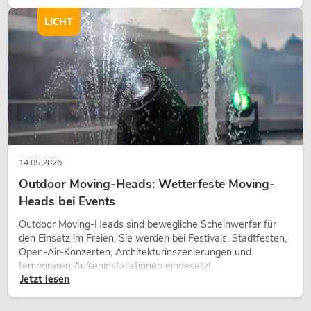
Charakter und kann technische LED-Setups emotionaler
wirken lassen.
LICHT
14.05.2026
Outdoor Moving-Heads: Wetterfeste Moving-
Heads bei Events
Outdoor Moving-Heads sind bewegliche Scheinwerfer für
den Einsatz im Freien. Sie werden bei Festivals, Stadtfesten,
Open-Air-Konzerten, Architekturinszenierungen und
temporären Außeninstallationen eingesetzt.
Jetzt lesen