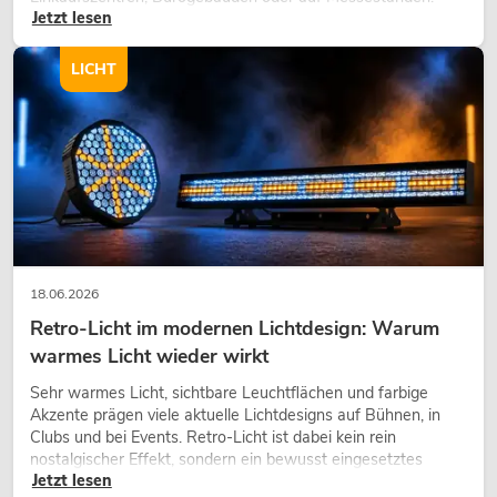
Jetzt lesen
eine hochwertige Begrünung gehört heute längst zum
modernen Raumkonzept.
LICHT
18.06.2026
Retro-Licht im modernen Lichtdesign: Warum
warmes Licht wieder wirkt
Sehr warmes Licht, sichtbare Leuchtflächen und farbige
Akzente prägen viele aktuelle Lichtdesigns auf Bühnen, in
Clubs und bei Events. Retro-Licht ist dabei kein rein
nostalgischer Effekt, sondern ein bewusst eingesetztes
Jetzt lesen
Gestaltungsmittel: Es schafft Atmosphäre, gibt Szenen