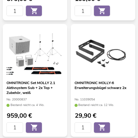
OMNITRONIC Set MOLLY 2.1
OMNITRONIC MOLLY-6
Aktivsystem Sub + 2x Top +
Erweiterungsbügel schwarz 2x
Zubehör, weiß
No. 20000837
No. 11039054
Bestand reicht ca. 4 Wo.
Bestand reicht ca. 12 Wo.
959,00
€
29,90
€