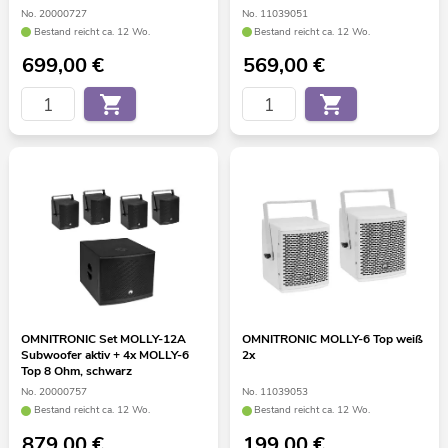
No. 20000727
No. 11039051
Bestand reicht ca. 12 Wo.
Bestand reicht ca. 12 Wo.
699,00
€
569,00
€
OMNITRONIC Set MOLLY-12A
OMNITRONIC MOLLY-6 Top weiß
Subwoofer aktiv + 4x MOLLY-6
2x
Top 8 Ohm, schwarz
No. 20000757
No. 11039053
Bestand reicht ca. 12 Wo.
Bestand reicht ca. 12 Wo.
879,00
€
199,00
€