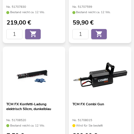
No. 51707830
No. 51707599
Bestand reicht ca. 12 Wo.
Bestand reicht ca. 12 Wo.
219,00
€
59,90
€
TCM FX Konfetti-Ladung
TCM FX Combi Gun
elektrisch 50cm, dunkelblau
No. 51708520
No. 51708015
Bestand reicht ca. 12 Wo.
Wird für Sie bestellt