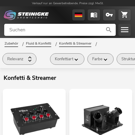
Verkauf nur an Gewerbetreibende. Preise zzgl. MwSt.
Zubehör
/
Fluid & Konfetti
/
Konfetti & Streamer
/
Relevanz
Konfettiart
Farbe
Struktu
Konfetti & Streamer