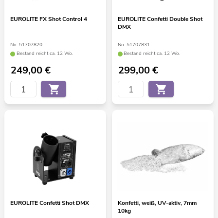
EUROLITE FX Shot Control 4
EUROLITE Confetti Double Shot
DMX
No. 51707820
No. 51707831
Bestand reicht ca. 12 Wo.
Bestand reicht ca. 12 Wo.
249,00
€
299,00
€
EUROLITE Confetti Shot DMX
Konfetti, weiß, UV-aktiv, 7mm
10kg