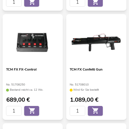
TCM FX FX-Control
TCM FX Confetti Gun
No. 51708250
No. 51708010
Bestand reicht ca. 12 Wo.
Wird für Sie bestellt
689,00
€
1.089,00
€