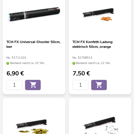
TCM FX Universal-Shooter 50cm,
TCM FX Konfetti-Ladung
leer
elektrisch 50cm, orange
No. 51711103
No. 51708513
Bestand reicht ca. 10 Wo.
Bestand reicht ca. 12 Wo.
6,90
€
7,50
€