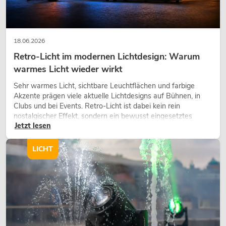
18.06.2026
Retro-Licht im modernen Lichtdesign: Warum
warmes Licht wieder wirkt
Sehr warmes Licht, sichtbare Leuchtflächen und farbige
Akzente prägen viele aktuelle Lichtdesigns auf Bühnen, in
Clubs und bei Events. Retro-Licht ist dabei kein rein
nostalgischer Effekt, sondern ein bewusst eingesetztes
Jetzt lesen
Gestaltungsmittel: Es schafft Atmosphäre, gibt Szenen
Charakter und kann technische LED-Setups emotionaler
wirken lassen.
LICHT