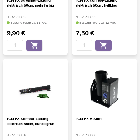
TCM FX Streamer-Ladung
TCM FX Konfetti-Ladung
elektrisch 50cm, mehrfarbig
elektrisch 50cm, hellblau
No. 51708625
No. 51708522
Bestand reicht ca. 11 Wo.
Bestand reicht ca. 12 Wo.
9,90
€
7,50
€
TCM FX Konfetti-Ladung
TCM FX E-Shot
elektrisch 50cm, dunkelgrün
No. 51708516
No. 51708000