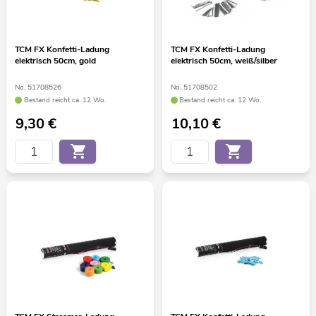
TCM FX Konfetti-Ladung
TCM FX Konfetti-Ladung
elektrisch 50cm, gold
elektrisch 50cm, weiß/silber
No. 51708526
No. 51708502
Bestand reicht ca. 12 Wo.
Bestand reicht ca. 12 Wo.
9,30
€
10,10
€