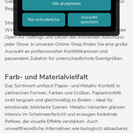
Geburtstagen und Firmenfeiern ist Konfetti ein Garant für
Alle akzeptieren
Begeisterung.
Auswahl
Nur erforderliche
speichern
Streamer – lange, schwebende Bänder – entfalten ihre
Wirkung besonders eindrucksvoll in großen Räumen oder
Open-Air-Settings und setzen den krönenden Abschluss
jeder Show. In unserem Online-Shop finden Sie eine große
Auswahl an professionellen Konfettikanonen und
passendem Zubehör für unterschiedlichste Eventgrößen.
Farb- und Materialvielfalt
Das Sortiment umfasst Papier- und Metallic-Konfetti in
zahlreichen Formen, Farben und Größen. Papierkonfetti
sinkt langsam und gleichmäßig zu Boden – ideal für
emotionale, bildstarke Szenen. Metallic-Varianten glänzen
intensiv im Scheinwerferlicht und erzeugen funkelnde
Reflexe, die visuelle Effekte verstärken. Auch
umweltfreundliche Alternativen wie biologisch abbaubares