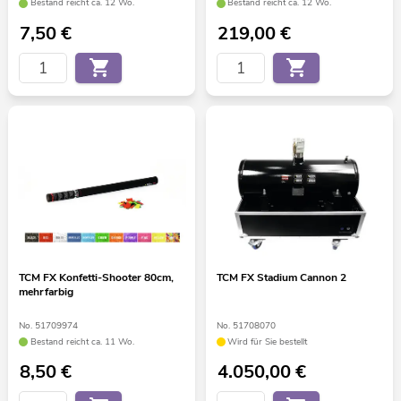
Bestand reicht ca. 12 Wo.
Bestand reicht ca. 12 Wo.
7,50
€
219,00
€
TCM FX Konfetti-Shooter 80cm,
TCM FX Stadium Cannon 2
mehrfarbig
No. 51709974
No. 51708070
Bestand reicht ca. 11 Wo.
Wird für Sie bestellt
8,50
€
4.050,00
€