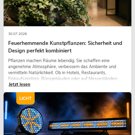
30.07.2026
Feuerhemmende Kunstpflanzen: Sicherheit und
Design perfekt kombiniert
Pflanzen machen Räume lebendig. Sie schaffen eine
angenehme Atmosphäre, verbessern das Ambiente und
vermitteln Natürlichkeit. Ob in Hotels, Restaurants,
Einkaufszentren, Bürogebäuden oder auf Messeständen:
Jetzt lesen
eine hochwertige Begrünung gehört heute längst zum
modernen Raumkonzept.
LICHT