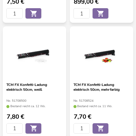
7,50
€
899,00
€
TCM FX Konfetti-Ladung
TCM FX Konfetti-Ladung
elektrisch 50cm, weiß
elektrisch 50cm, mehrfarbig
No. 51708500
No. 51708524
Bestand reicht ca. 12 Wo.
Bestand reicht ca. 11 Wo.
7,80
€
7,70
€