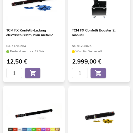
TCM FX Konfetti-Ladung
TCM FX Confetti Booster 2,
elektrisch 80cm, blau metallic
manuell
No. 51708584
No. 51708025
Bestand reicht ca. 12 Wo.
Wird für Sie bestellt
12,50
€
2.999,00
€