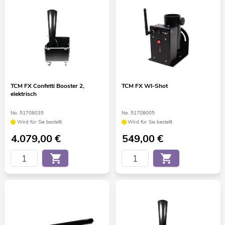
TCM FX Confetti Booster 2,
TCM FX WI-Shot
elektrisch
No. 51708035
No. 51708005
Wird für Sie bestellt
Wird für Sie bestellt
4.079,00
€
549,00
€