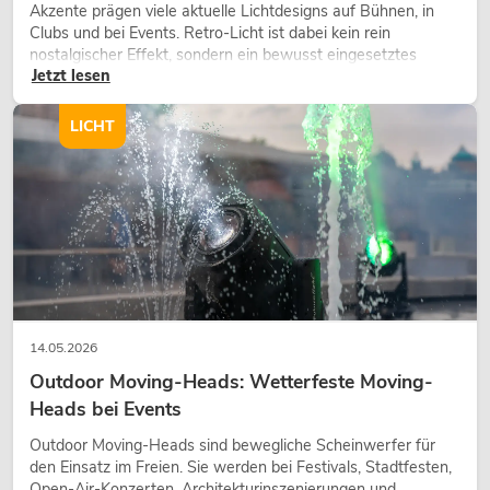
Akzente prägen viele aktuelle Lichtdesigns auf Bühnen, in
Clubs und bei Events. Retro-Licht ist dabei kein rein
nostalgischer Effekt, sondern ein bewusst eingesetztes
Jetzt lesen
Gestaltungsmittel: Es schafft Atmosphäre, gibt Szenen
Charakter und kann technische LED-Setups emotionaler
wirken lassen.
LICHT
14.05.2026
Outdoor Moving-Heads: Wetterfeste Moving-
Heads bei Events
Outdoor Moving-Heads sind bewegliche Scheinwerfer für
den Einsatz im Freien. Sie werden bei Festivals, Stadtfesten,
Open-Air-Konzerten, Architekturinszenierungen und