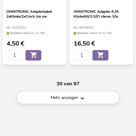
OMNITRONIC Adapterkabel
OMNITRONIC Adapter 6,35
2xKlinke/2xCinch 1m sw
Klinke(M)/3,5(F) stereo 10x
No. 30225212
No. 3022631Z
Bestand reicht ca. 12 Wo.
Bestand reicht ca. 12 Wo.
4,50
€
16,50
€
30 von 97
Mehr anzeigen