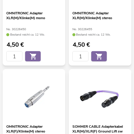
OMNITRONIC Adapter
OMNITRONIC Adapter
XLR(M)/Klinke(M) mono
XLR(M)/Klinke(M) stereo
No. 30226450
No. 30226455
Bestand reicht ca. 12 Wo.
Bestand reicht ca. 12 Wo.
4,50
€
4,50
€
OMNITRONIC Adapter
SOMMER CABLE Adapterkabel
XLR(F)/Klinke(M) stereo
XLR(M)/XLR(F) Ground Lift sw