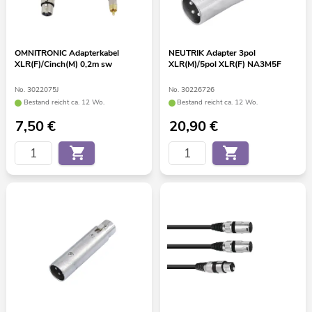
OMNITRONIC Adapterkabel
NEUTRIK Adapter 3pol
XLR(F)/Cinch(M) 0,2m sw
XLR(M)/5pol XLR(F) NA3M5F
No. 3022075J
No. 30226726
Bestand reicht ca. 12 Wo.
Bestand reicht ca. 12 Wo.
7,50
€
20,90
€