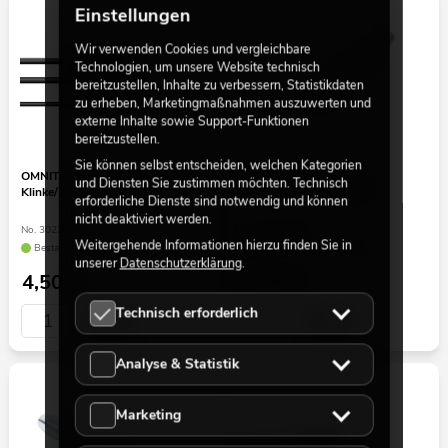
Einstellungen
Wir verwenden Cookies und vergleichbare
Technologien, um unsere Website technisch
bereitzustellen, Inhalte zu verbessern, Statistikdaten
zu erheben, Marketingmaßnahmen auszuwerten und
externe Inhalte sowie Support-Funktionen
bereitzustellen.
Sie können selbst entscheiden, welchen Kategorien
OMNITRONIC Adapterkabel 3,5
OMNITRONIC Adapter
und Diensten Sie zustimmen möchten. Technisch
Klinke/2xCinch 0,5m sw
XLR(F)/Klinke(F) mono
erforderliche Dienste sind notwendig und können
nicht deaktiviert werden.
No. 3022514X
No. 30226550
Weitergehende Informationen hierzu finden Sie in
Bestand reicht ca. 12 Wo.
Bestand reicht ca. 12 Wo.
unserer
Datenschutzerklärung
.
4,50
€
4,50
€
Technisch erforderlich
Analyse & Statistik
Marketing