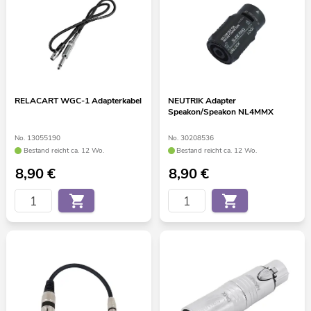
RELACART WGC-1 Adapterkabel
NEUTRIK Adapter
Speakon/Speakon NL4MMX
No. 13055190
No. 30208536
Bestand reicht ca. 12 Wo.
Bestand reicht ca. 12 Wo.
8,90
€
8,90
€