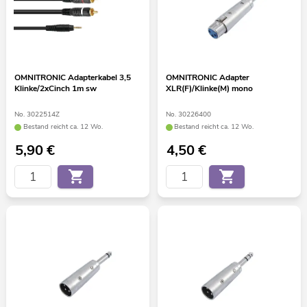
OMNITRONIC Adapterkabel 3,5
OMNITRONIC Adapter
Klinke/2xCinch 1m sw
XLR(F)/Klinke(M) mono
No. 3022514Z
No. 30226400
Bestand reicht ca. 12 Wo.
Bestand reicht ca. 12 Wo.
5,90
€
4,50
€