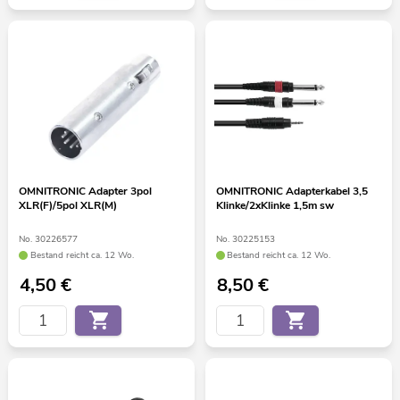
OMNITRONIC Adapter 3pol
OMNITRONIC Adapterkabel 3,5
XLR(F)/5pol XLR(M)
Klinke/2xKlinke 1,5m sw
No. 30226577
No. 30225153
Bestand reicht ca. 12 Wo.
Bestand reicht ca. 12 Wo.
4,50
€
8,50
€