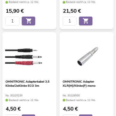
Bestand reicht ca. 12 Wo.
Bestand reicht ca. 12 Wo.
15,90
€
21,50
€
OMNITRONIC Adapterkabel 3,5
OMNITRONIC Adapter
Klinke/2xKlinke ECO 3m
XLR(M)/Klinke(F) mono
No. 30225235
No. 30226500
Bestand reicht ca. 12 Wo.
Bestand reicht ca. 12 Wo.
4,50
€
4,50
€