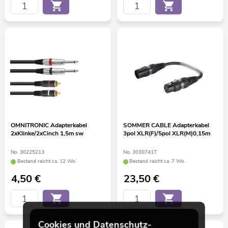
OMNITRONIC Adapterkabel
SOMMER CABLE Adapterkabel
2xKlinke/2xCinch 1,5m sw
3pol XLR(F)/5pol XLR(M)0,15m
No. 30225213
No. 3030741T
Bestand reicht ca. 12 Wo.
Bestand reicht ca. 7 Wo.
4,50
€
23,50
€
Cookies und Datenschutz-