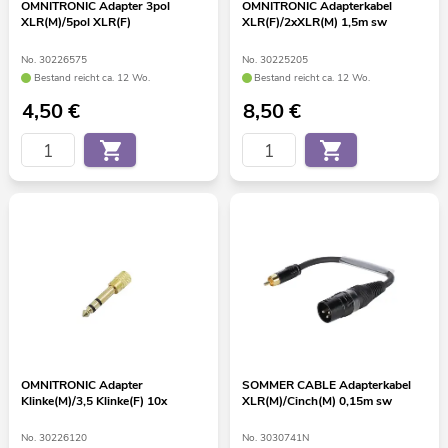
OMNITRONIC Adapter 3pol
OMNITRONIC Adapterkabel
XLR(M)/5pol XLR(F)
XLR(F)/2xXLR(M) 1,5m sw
No. 30226575
No. 30225205
Bestand reicht ca. 12 Wo.
Bestand reicht ca. 12 Wo.
4,50
€
8,50
€
OMNITRONIC Adapter
SOMMER CABLE Adapterkabel
Klinke(M)/3,5 Klinke(F) 10x
XLR(M)/Cinch(M) 0,15m sw
No. 30226120
No. 3030741N