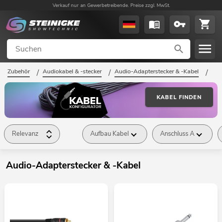
Verkauf nur an Gewerbetreibende. Preise zzgl. MwSt.
Zubehör
/
Audiokabel & -stecker
/
Audio-Adapterstecker & -Kabel
/
KABEL FINDEN
Relevanz
Aufbau Kabel
Anschluss A
Audio-Adapterstecker & -Kabel