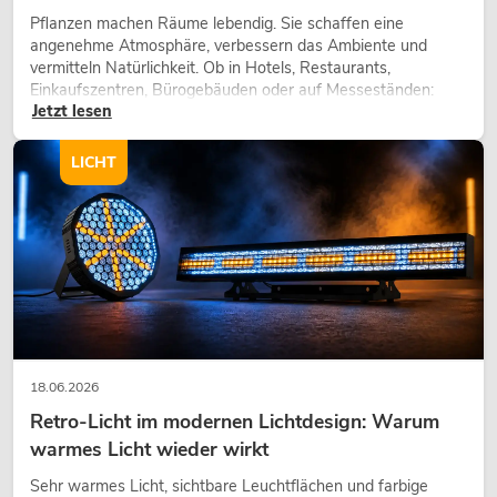
Pflanzen machen Räume lebendig. Sie schaffen eine
angenehme Atmosphäre, verbessern das Ambiente und
vermitteln Natürlichkeit. Ob in Hotels, Restaurants,
Einkaufszentren, Bürogebäuden oder auf Messeständen:
Jetzt lesen
eine hochwertige Begrünung gehört heute längst zum
modernen Raumkonzept.
LICHT
18.06.2026
Retro-Licht im modernen Lichtdesign: Warum
warmes Licht wieder wirkt
Sehr warmes Licht, sichtbare Leuchtflächen und farbige