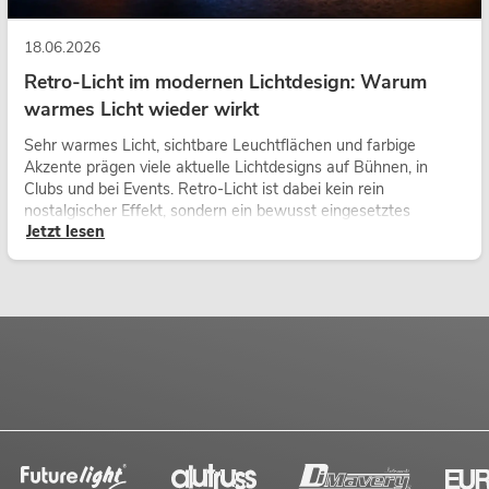
18.06.2026
Retro-Licht im modernen Lichtdesign: Warum
warmes Licht wieder wirkt
Sehr warmes Licht, sichtbare Leuchtflächen und farbige
Akzente prägen viele aktuelle Lichtdesigns auf Bühnen, in
Clubs und bei Events. Retro-Licht ist dabei kein rein
nostalgischer Effekt, sondern ein bewusst eingesetztes
Jetzt lesen
Gestaltungsmittel: Es schafft Atmosphäre, gibt Szenen
Charakter und kann technische LED-Setups emotionaler
wirken lassen.