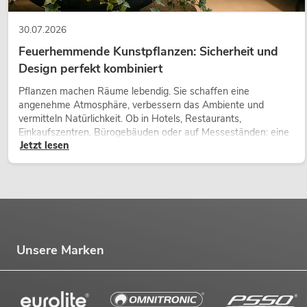
30.07.2026
Feuerhemmende Kunstpflanzen: Sicherheit und
Design perfekt kombiniert
Pflanzen machen Räume lebendig. Sie schaffen eine
angenehme Atmosphäre, verbessern das Ambiente und
vermitteln Natürlichkeit. Ob in Hotels, Restaurants,
Einkaufszentren, Bürogebäuden oder auf Messeständen: eine
Jetzt lesen
hochwertige Begrünung gehört heute längst zum modernen
Raumkonzept.
Unsere Marken