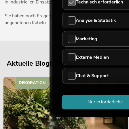
Technisch erforderlich
in industriellen Einsatzbereichen sind sie eine zuverlässige
Sie haben noch Fragen zu den verfügbaren Silikonkabeln al
Analyse & Statistik
angebotenen Kabeln.
Marketing
Externe Medien
Aktuelle Blogbeiträge
Chat & Support
DEKORATION
Nur erforderliche