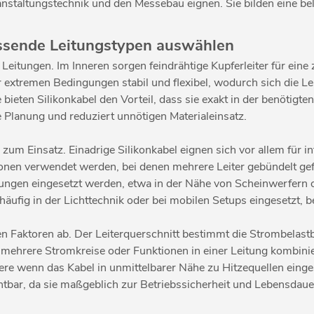
ranstaltungstechnik und den Messebau eignen. Sie bilden eine bel
assende Leitungstypen auswählen
 Leitungen. Im Inneren sorgen feindrähtige Kupferleiter für ein
ter extremen Bedingungen stabil und flexibel, wodurch sich die
 bieten Silikonkabel den Vorteil, dass sie exakt in der benötig
 Planung und reduziert unnötigen Materialeinsatz.
m Einsatz. Einadrige Silikonkabel eignen sich vor allem für i
onen verwendet werden, bei denen mehrere Leiter gebündelt ge
bungen eingesetzt werden, etwa in der Nähe von Scheinwerfern 
ufig in der Lichttechnik oder bei mobilen Setups eingesetzt, b
n Faktoren ab. Der Leiterquerschnitt bestimmt die Strombelast
n mehrere Stromkreise oder Funktionen in einer Leitung kombin
e wenn das Kabel in unmittelbarer Nähe zu Hitzequellen eingese
htbar, da sie maßgeblich zur Betriebssicherheit und Lebensdauer