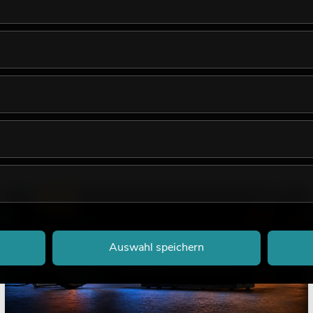
 Wahl, wenn es auf langlebige und leistungsfähige Verkabelung 
s Meterware? Dann wenden Sie sich gerne an unser Team. Unser
LICHT
Auswahl speichern