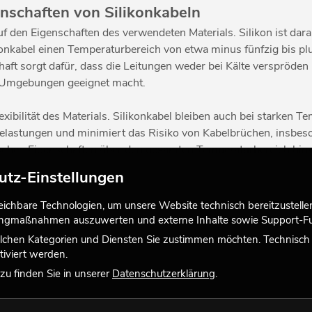
nschaften von Silikonkabeln
uf den Eigenschaften des verwendeten Materials. Silikon ist da
konkabel einen Temperaturbereich von etwa minus fünfzig bis p
ft sorgt dafür, dass die Leitungen weder bei Kälte verspröden n
en Umgebungen geeignet macht.
Flexibilität des Materials. Silikonkabel bleiben auch bei starke
Belastungen und minimiert das Risiko von Kabelbrüchen, insbes
ktrischen Eigenschaften über den gesamten Temperaturbereich hin
utz-Einstellungen
as im Brandfall zu einer deutlich geringeren Rauchentwicklung f
chbare Technologien, um unsere Website technisch bereitzustellen,
Veranstaltungen mit hohen Sicherheitsanforderungen von große
tingmaßnahmen auszuwerten und externe Inhalte sowie Support-Fun
wie UV-Strahlung, Feuchtigkeit und wechselnden Witterungsbed
lchen Kategorien und Diensten Sie zustimmen möchten. Technisch e
istig zuverlässig funktionieren.
iviert werden.
u finden Sie in unserer
Datenschutzerklärung
.
r alle Anwendungen, bei denen Flexibilität, Temperaturbeständi
rderungen und überzeugen gleichzeitig durch ihre robuste Mater