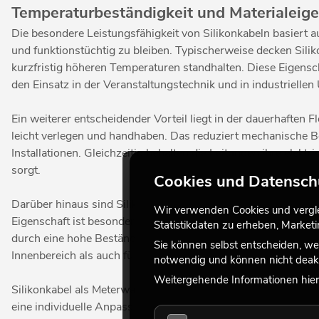
Temperaturbeständigkeit und Materialeige
Die besondere Leistungsfähigkeit von Silikonkabeln basiert a
und funktionstüchtig zu bleiben. Typischerweise decken Sili
kurzfristig höheren Temperaturen standhalten. Diese Eigenscha
den Einsatz in der Veranstaltungstechnik und in industriell
Ein weiterer entscheidender Vorteil liegt in der dauerhaften 
leicht verlegen und handhaben. Das reduziert mechanische 
Installationen. Gleichzeitig behalten die Leitungen ihre ele
sorgt.
Cookies und Datensch
Darüber hinaus sind Silikonkabel in der Regel halogenfrei, w
Wir verwenden Cookies und verglei
Eigenschaft ist besonders in geschlossenen Räumen und bei 
Statistikdaten zu erheben, Marke
durch eine hohe Beständigkeit gegenüber Umwelteinflüssen 
Sie können selbst entscheiden, we
Innenbereich als auch für den Einsatz im Freien, wo sie langfr
notwendig und können nicht deakt
Weitergehende Informationen hierz
Silikonkabel als Meterware bieten eine durchdachte Lösung fü
eine individuelle Anpassung an unterschiedliche Projektanfo