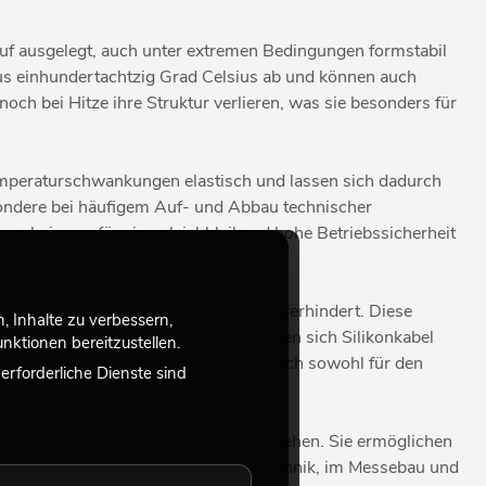
rauf ausgelegt, auch unter extremen Bedingungen formstabil
lus einhundertachtzig Grad Celsius ab und können auch
och bei Hitze ihre Struktur verlieren, was sie besonders für
n Temperaturschwankungen elastisch und lassen sich dadurch
ondere bei häufigem Auf- und Abbau technischer
weg bei, was für eine gleichbleibend hohe Betriebssicherheit
ührt und die Bildung korrosiver Gase verhindert. Diese
 Inhalte zu verbessern,
r Bedeutung. Ergänzend dazu zeichnen sich Silikonkabel
ktionen bereitzustellen.
ingungen aus. Dadurch eignen sie sich sowohl für den
rforderliche Dienste sind
gkeit und Sicherheit im Mittelpunkt stehen. Sie ermöglichen
ialstruktur. Besonders in der Eventtechnik, im Messebau und