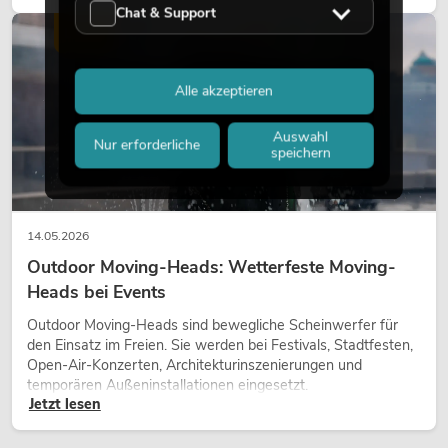
Charakter und kann technische LED-Setups emotionaler
Chat & Support
wirken lassen.
LICHT
Alle akzeptieren
Auswahl
Nur erforderliche
speichern
14.05.2026
Outdoor Moving-Heads: Wetterfeste Moving-
Heads bei Events
Outdoor Moving-Heads sind bewegliche Scheinwerfer für
den Einsatz im Freien. Sie werden bei Festivals, Stadtfesten,
Open-Air-Konzerten, Architekturinszenierungen und
temporären Außeninstallationen eingesetzt.
Jetzt lesen