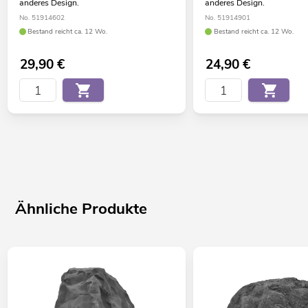
anderes Design.
anderes Design.
No. 51914602
No. 51914901
Bestand reicht ca. 12 Wo.
Bestand reicht ca. 12 Wo.
29,90
€
24,90
€
Ähnliche Produkte