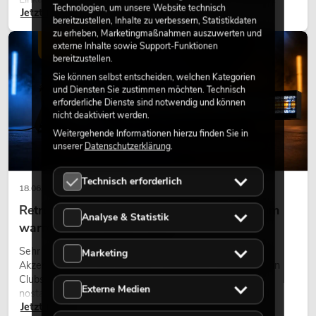
Technologien, um unsere Website technisch
Jetzt lesen
eine hochwertige Begrünung gehört heute längst zum
bereitzustellen, Inhalte zu verbessern, Statistikdaten
modernen Raumkonzept.
zu erheben, Marketingmaßnahmen auszuwerten und
LICHT
externe Inhalte sowie Support-Funktionen
bereitzustellen.
Sie können selbst entscheiden, welchen Kategorien
und Diensten Sie zustimmen möchten. Technisch
erforderliche Dienste sind notwendig und können
nicht deaktiviert werden.
Weitergehende Informationen hierzu finden Sie in
unserer
Datenschutzerklärung
.
Technisch erforderlich
18.06.2026
Retro-Licht im modernen Lichtdesign: Warum
Analyse & Statistik
warmes Licht wieder wirkt
Sehr warmes Licht, sichtbare Leuchtflächen und farbige
Marketing
Akzente prägen viele aktuelle Lichtdesigns auf Bühnen, in
Clubs und bei Events. Retro-Licht ist dabei kein rein
Externe Medien
nostalgischer Effekt, sondern ein bewusst eingesetztes
Jetzt lesen
Gestaltungsmittel: Es schafft Atmosphäre, gibt Szenen