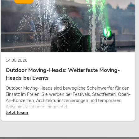
enden künstlichen Palmbäume oder Palmbüsche von EUROPALMS,
bilität. Ebenfalls stehen Ihnen Bambus, künstliche Pflanzen für
ht sowie Palmwedel zur Auswahl.
uch Girlanden, Hängepflanzen, Farne sowie Gräser und Schilfe zur
en eignen sich besonders für die Gestaltung von Eventlocations,
Dekoration von Praxis- und Geschäftsräumen.
14.05.2026
r ein Piksen, das mit den natürlichen Vorbildern der Kunstpflanzen
Outdoor Moving-Heads: Wetterfeste Moving-
tscheiden Sie sich doch für die Kakteen, Agaven und Sukkulenten
Heads bei Events
ich zu echten Pflanzen sind die künstlichen Vertreter dieser
e – deutlich weniger gefährlich.
Outdoor Moving-Heads sind bewegliche Scheinwerfer für den
Einsatz im Freien. Sie werden bei Festivals, Stadtfesten, Open-
Air-Konzerten, Architekturinszenierungen und temporären
Außeninstallationen eingesetzt.
 EUROPALMS auf unsere Halloween- und Weihnachtsdekorationen.
Jetzt lesen
en Weihnachtsfeiern in Ihrem Restaurant nach praktischen, aber
n suchen oder eine Halloweenparty besonders gruselig ausstatten
l werden Sie garantiert fündig. Selbstverständlich finden Sie in
te speziell für die Dekoration Ihrer Geschäftsräume im Herbst und
er Lieferant und B2B-Partner.