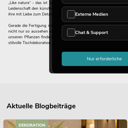
„Like nature“ - das ist unser Motto und mehr als ein Werbesloga
Leidenschaft den künstlichen Pflanzen und der Dekoration. Unser
Externe Medien
ihre mit Liebe zum Detail gestalteten Feinheiten.
Gerade die Fertigung mit neuartigen Kunststoffen (wie etwa EVA
nicht nur so aussehen wie die natürlichen Vertreter – sie fühlen s
Chat & Support
unseren Pflanzen finden Sie in unserem Sortiment aber auch vielf
stilvolle Tischdekoration, ausgefallene Brunnen oder werbewirksame
Nur erforderliche
Was macht einen Raum zu einer Wohlfühloase? Oft sind es die kle
EUROPALMS gelingt es Ihnen im Handumdrehen Gemütlichkeit und e
In unserem Sortiment finden Sie eine Vielzahl an hochwertig gefer
Ihrer Firma, den Arbeitsplatz zu Hause oder die ansprechende Deko
Aktuelle Blogbeiträge
Bäume
EUROPALMS bietet Ihnen eine top Auswahl an Laub- und F
DEKORATION