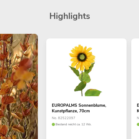
Highlights
EUROPALMS Sonnenblume,
Kunstpflanze, 70cm
K
No. 82522097
N
Bestand reicht ca. 12 Wo.