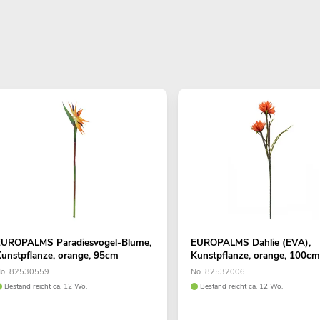
EUROPALMS Paradiesvogel-Blume,
EUROPALMS Dahlie (EVA),
unstpflanze, orange, 95cm
Kunstpflanze, orange, 100c
o. 82530559
No. 82532006
Bestand reicht ca. 12 Wo.
Bestand reicht ca. 12 Wo.