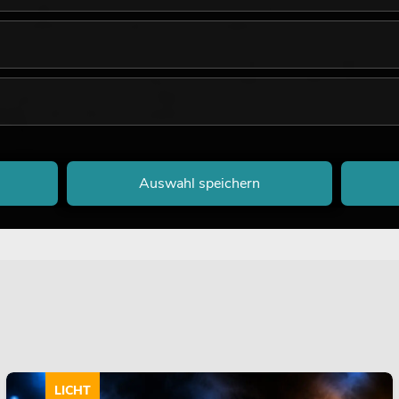
n.Seit 1993 widmen wir uns voller
Auch Zubehör wie Design-Über
e Kunstpflanzen überzeugen durch
Angebot.
Besonders viel Wert legen wir
 und PEVA) lässt unsere Pflanzen
gruselige Geisterdeko oder stimm
ich sogar täuschend echt an! Neben
ältige andere Dekorationsobjekte:
 Tafeln.
Auswahl speichern
MEHR ANZEIGEN
inen Dinge, die etwa aus einem Büroraum einen Ort der Kreativität ode
ine entspannende Atmosphäre in Ihre Räumlichkeiten zu holen.
tigten künstlichen Pflanzen und anderen Dekorationsartikeln – für jed
ration von Hotelzimmern handelt, in unserem Online Shop werden Sie gar
Palmpflanzen
icusbäumen, Nadelbäumen und
Es zieht Sie für die Dekoration
LICHT