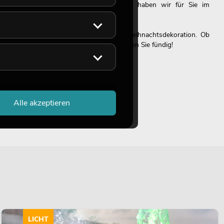
töpfe und passende Beleuchtungsmittel haben wir für Sie im
 außerdem auf unsere Halloween- und Weihnachtsdekoration. Ob
ungsvoller Christbaumschmuck: Hier werden Sie fündig!
Alle akzeptieren
r eine Ideenschmiede machen. Mit den Kunstpflanzen unserer Marke
en Anlass und für jede Location. Egal, ob es sich um Großraumbüros
antiert fündig. Schauen Sie doch mal rein!
 Ihrer Geschäftsräume oder einer Eventlocation in die Tropen? Dann
LICHT