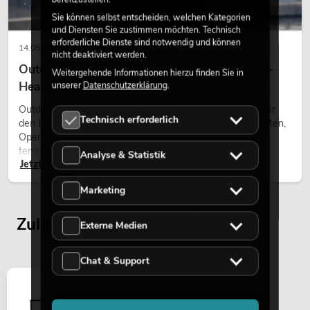
Sie können selbst entscheiden, welchen Kategorien
und Diensten Sie zustimmen möchten. Technisch
erforderliche Dienste sind notwendig und können
14.05.2026
nicht deaktiviert werden.
Outdoor Moving-Heads: Wetterfeste Moving-
Weitergehende Informationen hierzu finden Sie in
Heads bei Events
unserer
Datenschutzerklärung
.
Outdoor Moving-Heads sind bewegliche Scheinwerfer für
Technisch erforderlich
den Einsatz im Freien. Sie werden bei Festivals, Stadtfesten,
Open-Air-Konzerten, Architekturinszenierungen und
temporären Außeninstallationen eingesetzt.
Analyse & Statistik
Jetzt lesen
Marketing
Zuletzt angesehene Artikel
Externe Medien
Chat & Support