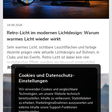
18.06.2026
Retro-Licht im modernen Lichtdesign: Warum
warmes Licht wieder wirkt
Sehr warmes Licht, sichtbare Leuchtflächen und farbige
Akzente prägen viele aktuelle Lichtdesigns auf Bühnen, in
Clubs und bei Events. Retro-Licht ist dabei kein rein
nostalgischer Effekt, sondern ein bewusst eingesetztes
Jetzt lesen
Gestaltungsmittel: Es schafft Atmosphäre, gibt Szenen
Charakter und kann technische LED-Setups emotionaler
Cookies und Datenschutz-
wirken lassen.
LICHT
Einstellungen
Wir verwenden Cookies und vergleichbare
Technologien, um unsere Website technisch
bereitzustellen, Inhalte zu verbessern, Statistikdaten
zu erheben, Marketingmaßnahmen auszuwerten und
externe Inhalte sowie Support-Funktionen
bereitzustellen.