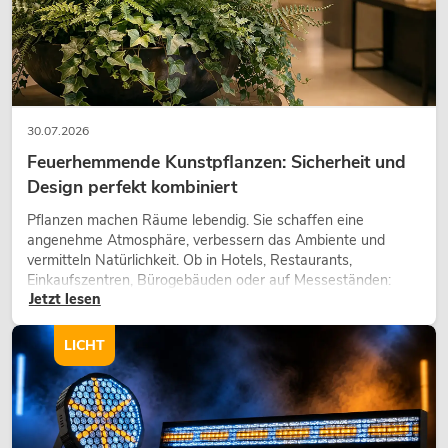
30.07.2026
Feuerhemmende Kunstpflanzen: Sicherheit und
Design perfekt kombiniert
Pflanzen machen Räume lebendig. Sie schaffen eine
angenehme Atmosphäre, verbessern das Ambiente und
vermitteln Natürlichkeit. Ob in Hotels, Restaurants,
Einkaufszentren, Bürogebäuden oder auf Messeständen:
Jetzt lesen
eine hochwertige Begrünung gehört heute längst zum
modernen Raumkonzept.
LICHT