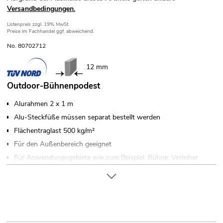
Versandbedingungen.
Listenpreis
zzgl. 19% MwSt.
Preise im Fachhandel ggf. abweichend.
No. 80702712
12 mm
Outdoor-Bühnenpodest
Alurahmen 2 x 1 m
Alu-Steckfüße müssen separat bestellt werden
Flächentraglast 500 kg/m²
Für den Außenbereich geeignet
Für Anwendungsgebiete wie zum Beispiel: Bühne; Verleiher
TÜV Nord zertifiziert