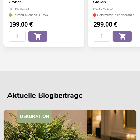
Größen
Größen
No. 80702713
No. 80702714
Bestand reicht ca. 12 Wo.
Liefertermin nicht bekannt
199,00
€
299,00
€
Aktuelle Blogbeiträge
DEKORATION