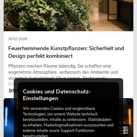
30.07.2026
Feuerhemmende Kunstpflanzen: Sicherheit und
Design perfekt kombiniert
Pflanzen machen Räume lebendig. Sie schaffen eine
angenehme Atmosphäre, verbessern das Ambiente und
vermitteln Natürlichkeit. Ob in Hotels, Restaurants,
Einkaufszentren, Bürogebäuden oder auf Messeständen:
Jetzt lesen
eine hochwertige Begrünung gehört heute längst zum
Cookies und Datenschutz-
modernen Raumkonzept.
Einstellungen
LICHT
Wir verwenden Cookies und vergleichbare
Technologien, um unsere Website technisch
bereitzustellen, Inhalte zu verbessern, Statistikdaten
zu erheben, Marketingmaßnahmen auszuwerten und
externe Inhalte sowie Support-Funktionen
bereitzustellen.