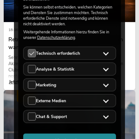
Sie können selbst entscheiden, welchen Kategorien
und Diensten Sie zustimmen möchten. Technisch
erforderliche Dienste sind notwendig und können
nicht deaktiviert werden.
18.06.2026
Weitergehende Informationen hierzu finden Sie in
unserer
Datenschutzerklärung
.
Retro-Licht im modernen Lichtdesign: Warum
warmes Licht wieder wirkt
Technisch erforderlich
Sehr warmes Licht, sichtbare Leuchtflächen und farbige
Akzente prägen viele aktuelle Lichtdesigns auf Bühnen, in
Analyse & Statistik
Clubs und bei Events. Retro-Licht ist dabei kein rein
nostalgischer Effekt, sondern ein bewusst eingesetztes
Jetzt lesen
Gestaltungsmittel: Es schafft Atmosphäre, gibt Szenen
Marketing
Charakter und kann technische LED-Setups emotionaler
wirken lassen.
LICHT
Externe Medien
Chat & Support