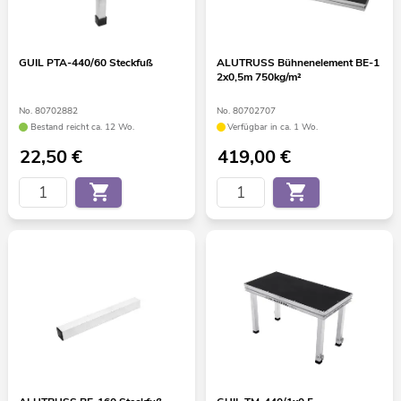
GUIL PTA-440/60 Steckfuß
ALUTRUSS Bühnenelement BE-1
2x0,5m 750kg/m²
No. 80702882
No. 80702707
Bestand reicht ca. 12 Wo.
Verfügbar in ca. 1 Wo.
22,50
€
419,00
€