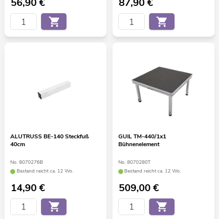
56,90
€
87,90
€
ALUTRUSS BE-140 Steckfuß
GUIL TM-440/1x1
40cm
Bühnenelement
No. 8070276B
No. 8070280T
Bestand reicht ca. 12 Wo.
Bestand reicht ca. 12 Wo.
14,90
€
509,00
€