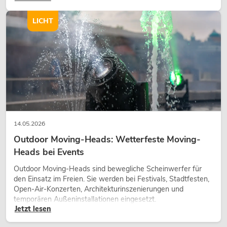
Charakter und kann technische LED-Setups emotionaler
wirken lassen.
LICHT
14.05.2026
Outdoor Moving-Heads: Wetterfeste Moving-
Heads bei Events
Outdoor Moving-Heads sind bewegliche Scheinwerfer für
den Einsatz im Freien. Sie werden bei Festivals, Stadtfesten,
Open-Air-Konzerten, Architekturinszenierungen und
temporären Außeninstallationen eingesetzt.
Jetzt lesen