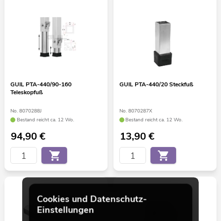
GUIL PTA-440/90-160
GUIL PTA-440/20 Steckfuß
Teleskopfuß
No. 8070288J
No. 8070287X
Bestand reicht ca. 12 Wo.
Bestand reicht ca. 12 Wo.
94,90
€
13,90
€
Cookies und Datenschutz-
Einstellungen