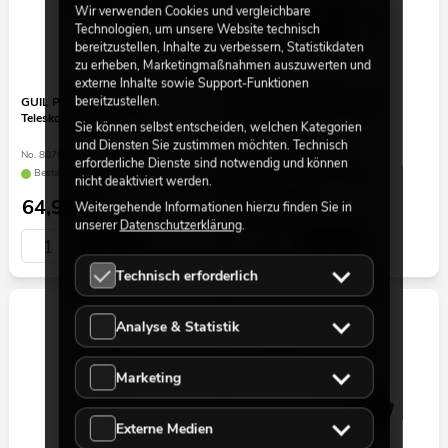
Wir verwenden Cookies und vergleichbare
Technologien, um unsere Website technisch
bereitzustellen, Inhalte zu verbessern, Statistikdaten
zu erheben, Marketingmaßnahmen auszuwerten und
externe Inhalte sowie Support-Funktionen
bereitzustellen.
GUIL PTA-440/40-60
GUIL PTA-440/80-140
Teleskopfuß
Teleskopfuß
Sie können selbst entscheiden, welchen Kategorien
und Diensten Sie zustimmen möchten. Technisch
No. 8070288C
No. 8070288H
erforderliche Dienste sind notwendig und können
Bestand reicht ca. 12 Wo.
Bestand reicht ca. 6 Wo.
nicht deaktiviert werden.
64,90
€
89,90
€
Weitergehende Informationen hierzu finden Sie in
unserer
Datenschutzerklärung
.
Technisch erforderlich
Analyse & Statistik
Marketing
Externe Medien