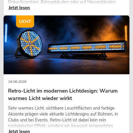
Einkaufszentren, Bürogebäuden oder auf Messeständen:
Jetzt lesen
eine hochwertige Begrünung gehört heute längst zum
modernen Raumkonzept.
LICHT
18.06.2026
Retro-Licht im modernen Lichtdesign: Warum
warmes Licht wieder wirkt
Sehr warmes Licht, sichtbare Leuchtflächen und farbige
Akzente prägen viele aktuelle Lichtdesigns auf Bühnen, in
Clubs und bei Events. Retro-Licht ist dabei kein rein
nostalgischer Effekt, sondern ein bewusst eingesetztes
Jetzt lesen
Gestaltungsmittel: Es schafft Atmosphäre, gibt Szenen