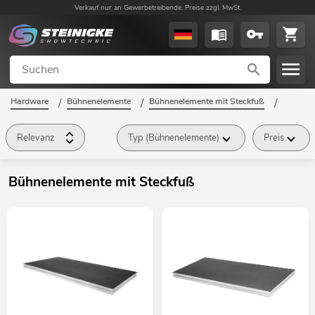
Verkauf nur an Gewerbetreibende. Preise zzgl. MwSt.
Hardware
/
Bühnenelemente
/
Bühnenelemente mit Steckfuß
/
Relevanz
Typ (Bühnenelemente)
Preis
Bühnenelemente mit Steckfuß