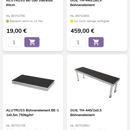
ALUTRUSS BE-160 Steckfuß
GUIL TM-440/1x0,5
60cm
Bühnenelement
No. 8070276C
No. 8070280S
Bestand reicht ca. 12 Wo.
nur noch wenige verfügbar
19,00
€
459,00
€
ALUTRUSS Bühnenelement BE-1
GUIL TM-440/2x0,5
1x0,5m 750kg/m²
Bühnenelement
No. 80702709
No. 8070280U