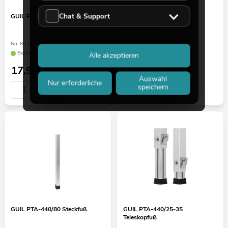
Chat & Support
GUIL PTA-440/40 Steckfuß
GUIL PTA-440/50-80
Teleskopfuß
No. 80702880
No. 8070288E
Bestand reicht ca. 12 Wo.
Wird für Sie bestellt
Alle akzeptieren
17,90
€
59,90
€
Auswahl
Nur erforderliche
speichern
GUIL PTA-440/80 Steckfuß
GUIL PTA-440/25-35
Teleskopfuß