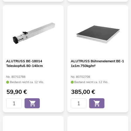
ALUTRUSS BE-18014
ALUTRUSS Bühnenelement BE-1
Teleskopfuß 80-140cm
1x1m 750kg/m²
No. 80702788
No. 80702708
Bestand reicht ca. 12 Wo.
Bestand reicht ca. 12 Wo.
59,90
€
385,00
€