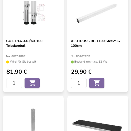
GUIL PTA-440/60-100
ALUTRUSS BE-1100 Steckfuß
Teleskopfuß
100cm
No. 8070288F
No. 8070276E
Wird für Sie bestellt
Bestand reicht ca. 12 Wo.
81,90
€
29,90
€