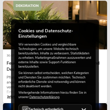
DEKORATION
Cookies und Datenschutz-
Einstellungen
Wir verwenden Cookies und vergleichbare
Technologien, um unsere Website technisch
bereitzustellen, Inhalte zu verbessern, Statistikdaten
30.07.2026
zu erheben, Marketingmaßnahmen auszuwerten und
externe Inhalte sowie Support-Funktionen
Feuerhemmende Kunstpflanzen: Sicherheit und
bereitzustellen.
Design perfekt kombiniert
Sie können selbst entscheiden, welchen Kategorien
Pflanzen machen Räume lebendig. Sie schaffen eine
und Diensten Sie zustimmen möchten. Technisch
erforderliche Dienste sind notwendig und können
angenehme Atmosphäre, verbessern das Ambiente und
nicht deaktiviert werden.
vermitteln Natürlichkeit. Ob in Hotels, Restaurants,
Einkaufszentren, Bürogebäuden oder auf Messeständen:
Weitergehende Informationen hierzu finden Sie in
Jetzt lesen
eine hochwertige Begrünung gehört heute längst zum
unserer
Datenschutzerklärung
.
modernen Raumkonzept.
LICHT
Technisch erforderlich