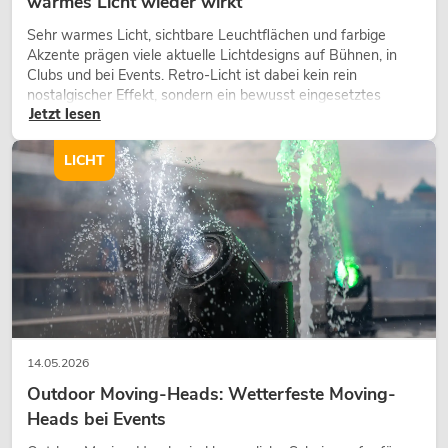
warmes Licht wieder wirkt
Sehr warmes Licht, sichtbare Leuchtflächen und farbige
Akzente prägen viele aktuelle Lichtdesigns auf Bühnen, in
Clubs und bei Events. Retro-Licht ist dabei kein rein
nostalgischer Effekt, sondern ein bewusst eingesetztes
Jetzt lesen
Gestaltungsmittel: Es schafft Atmosphäre, gibt Szenen
Charakter und kann technische LED-Setups emotionaler
wirken lassen.
LICHT
14.05.2026
Outdoor Moving-Heads: Wetterfeste Moving-
Heads bei Events