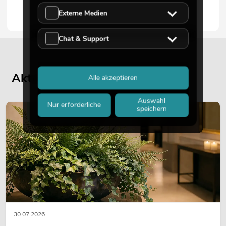
Externe Medien
Chat & Support
Aktuelle Blogbeiträge
Alle akzeptieren
Auswahl
Nur erforderliche
speichern
DEKORATION
30.07.2026