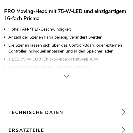
PRO Moving-Head mit 75-W-LED und einzigartigem
16-fach Prisma
Hohe PAN-/TILT-Geschwindigkeit
Anzahl der Szenen kann beliebig verändert werden
Die Szenen lassen sich über das Control-Board oder externen
Controller individuell anpassen und in den Speicher laden
1 LED 75 W COB (Chip-on-board) kaltweiß (CW)
Positionierung innerhalb 540° PAN, 270° TILT
PAN Winkel umschaltbar zwischen 540°und 630°
Auto-Positionskorrektur (Feedback)
Exakte Positionierung (16-Bit-Auflösung)
Goborad mit rotierenden Gobos; Prisma 16-fach rotierend;
Fokus motorisch
TECHNISCHE DATEN
Dimmer elektronisch
Gobo-Effekt; Beam-Effekt; Stroboskop-Effekt
Farbrad mit 8 dichroitischen Farben und offen
ERSATZTEILE