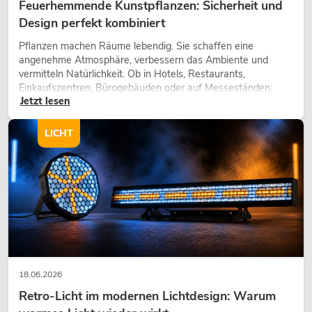
Feuerhemmende Kunstpflanzen: Sicherheit und
Design perfekt kombiniert
Pflanzen machen Räume lebendig. Sie schaffen eine
angenehme Atmosphäre, verbessern das Ambiente und
vermitteln Natürlichkeit. Ob in Hotels, Restaurants,
Einkaufszentren, Bürogebäuden oder auf Messeständen:
Jetzt lesen
eine hochwertige Begrünung gehört heute längst zum
modernen Raumkonzept.
LICHT
18.06.2026
Retro-Licht im modernen Lichtdesign: Warum