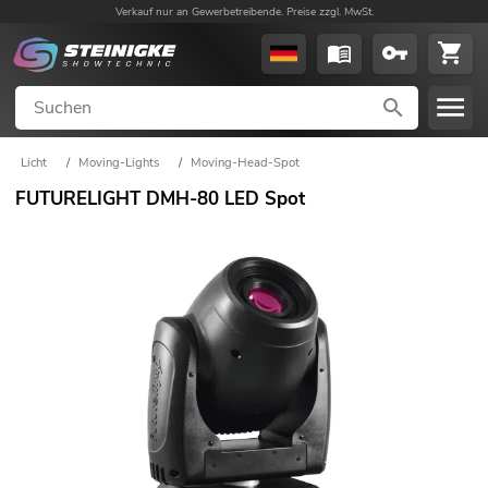
Verkauf nur an Gewerbetreibende. Preise zzgl. MwSt.
Licht
/
Moving-Lights
/
Moving-Head-Spot
FUTURELIGHT DMH-80 LED Spot