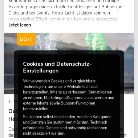
Sehr warmes Licht, sichtbare Leuchtflächen und farbige
Akzente prägen viele aktuelle Lichtdesigns auf Bühnen, in
Clubs und bei Events. Retro-Licht ist dabei kein rein
nostalgischer Effekt, sondern ein bewusst eingesetztes
Jetzt lesen
Gestaltungsmittel: Es schafft Atmosphäre, gibt Szenen
Charakter und kann technische LED-Setups emotionaler
wirken lassen.
LICHT
Cookies und Datenschutz-
Einstellungen
Wir verwenden Cookies und vergleichbare
Technologien, um unsere Website technisch
bereitzustellen, Inhalte zu verbessern, Statistikdaten
zu erheben, Marketingmaßnahmen auszuwerten und
14.05.2026
externe Inhalte sowie Support-Funktionen
bereitzustellen.
Outdoor Moving-Heads: Wetterfeste Moving-
Sie können selbst entscheiden, welchen Kategorien
Heads bei Events
und Diensten Sie zustimmen möchten. Technisch
erforderliche Dienste sind notwendig und können
Outdoor Moving-Heads sind bewegliche Scheinwerfer für
nicht deaktiviert werden.
den Einsatz im Freien. Sie werden bei Festivals, Stadtfesten,