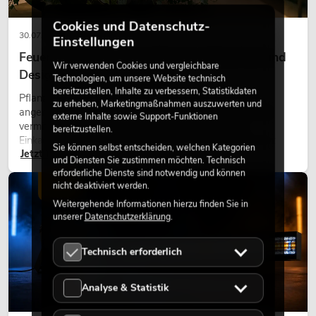
Cookies und Datenschutz-
30.07.2026
Einstellungen
Feuerhemmende Kunstpflanzen: Sicherheit und
Wir verwenden Cookies und vergleichbare
Design perfekt kombiniert
Technologien, um unsere Website technisch
bereitzustellen, Inhalte zu verbessern, Statistikdaten
Pflanzen machen Räume lebendig. Sie schaffen eine
zu erheben, Marketingmaßnahmen auszuwerten und
angenehme Atmosphäre, verbessern das Ambiente und
externe Inhalte sowie Support-Funktionen
vermitteln Natürlichkeit. Ob in Hotels, Restaurants,
bereitzustellen.
Einkaufszentren, Bürogebäuden oder auf Messeständen:
Sie können selbst entscheiden, welchen Kategorien
Jetzt lesen
eine hochwertige Begrünung gehört heute längst zum
und Diensten Sie zustimmen möchten. Technisch
modernen Raumkonzept.
erforderliche Dienste sind notwendig und können
nicht deaktiviert werden.
LICHT
Weitergehende Informationen hierzu finden Sie in
unserer
Datenschutzerklärung
.
Technisch erforderlich
Analyse & Statistik