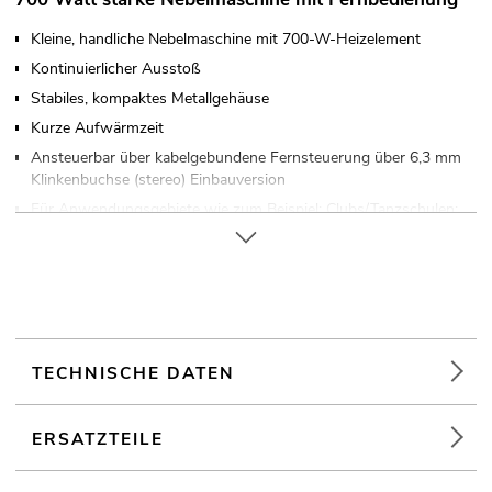
Kleine, handliche Nebelmaschine mit 700-W-Heizelement
Kontinuierlicher Ausstoß
Stabiles, kompaktes Metallgehäuse
Kurze Aufwärmzeit
Ansteuerbar über kabelgebundene Fernsteuerung über 6,3 mm
Klinkenbuchse (stereo) Einbauversion
Für Anwendungsgebiete wie zum Beispiel: Clubs/Tanzschulen;
Partykeller; Mobile DJs / Alleinunterhalter; Kleinverleih
Einsatzmöglichkeit: Stehend; fliegend
TECHNISCHE DATEN
ERSATZTEILE