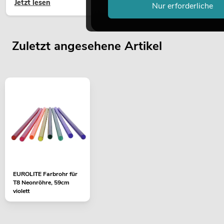
Jetzt lesen
hochwertige Begrünung gehört heute längst zum modernen
Nur erforderliche
Raumkonzept.
Zuletzt angesehene Artikel
EUROLITE Farbrohr für
T8 Neonröhre, 59cm
violett