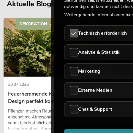
Sie können selbst entscheiden, we
Aktuelle Blogbeiträge
notwendig und können nicht deakt
Weitergehende Informationen hierz
DEKORATION
Technisch erforderlich
Analyse & Statistik
Marketing
30.07.2026
Externe Medien
Feuerhemmende Kunstpflanzen: Sicherheit und
Design perfekt kombiniert
Chat & Support
Pflanzen machen Räume lebendig. Sie schaffen eine
angenehme Atmosphäre, verbessern das Ambiente und
vermitteln Natürlichkeit. Ob in Hotels, Restaurants,
Einkaufszentren, Bürogebäuden oder auf Messeständen: eine