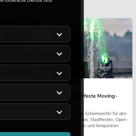
rforderliche Dienste sind
LICHT
14.05.2026
Outdoor Moving-Heads: Wetterfeste Moving-
Heads bei Events
Outdoor Moving-Heads sind bewegliche Scheinwerfer für den
Einsatz im Freien. Sie werden bei Festivals, Stadtfesten, Open-
Air-Konzerten, Architekturinszenierungen und temporären
Außeninstallationen eingesetzt.