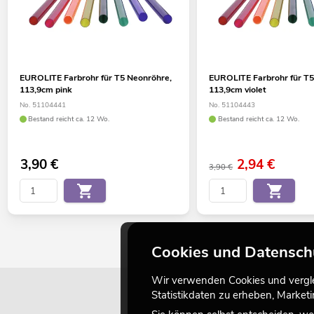
EUROLITE Farbrohr für T5 Neonröhre,
EUROLITE Farbrohr für T5
113,9cm pink
113,9cm violet
No. 51104441
No. 51104443
Bestand reicht ca. 12 Wo.
Bestand reicht ca. 12 Wo.
3,90
€
2,94
€
3,90 €
Cookies und Datensch
Wir verwenden Cookies und verglei
Statistikdaten zu erheben, Marke