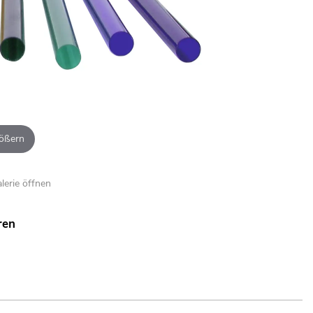
ößern
alerie öffnen
ren