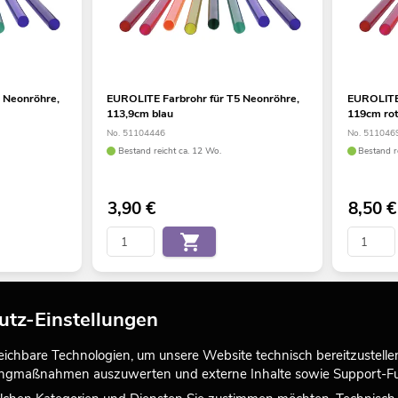
 Neonröhre,
EUROLITE Farbrohr für T5 Neonröhre,
EUROLITE 
113,9cm blau
119cm ro
No. 51104446
No. 511046
Bestand reicht ca. 12 Wo.
Bestand r
3,90
€
8,50
€
utz-Einstellungen
chbare Technologien, um unsere Website technisch bereitzustellen,
tingmaßnahmen auszuwerten und externe Inhalte sowie Support-Fun