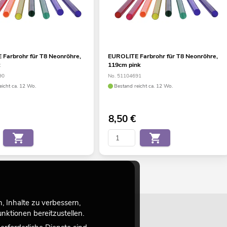
Farbrohr für T8 Neonröhre,
EUROLITE Farbrohr für T8 Neonröhre,
t
119cm pink
90
No. 51104691
eicht ca. 12 Wo.
Bestand reicht ca. 12 Wo.
8,50
€
 Inhalte zu verbessern,
ktionen bereitzustellen.