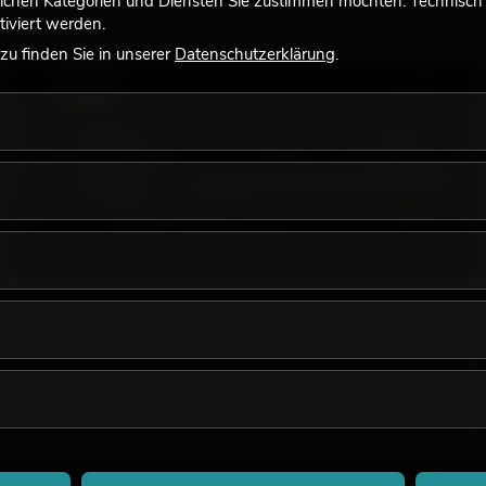
lchen Kategorien und Diensten Sie zustimmen möchten. Technisch e
iviert werden.
u finden Sie in unserer
Datenschutzerklärung
.
LICHT
18.06.2026
Retro-Licht im modernen Lichtdesign: Warum
warmes Licht wieder wirkt
Sehr warmes Licht, sichtbare Leuchtflächen und farbige
Akzente prägen viele aktuelle Lichtdesigns auf Bühnen, in
Clubs und bei Events. Retro-Licht ist dabei kein rein
nostalgischer Effekt, sondern ein bewusst eingesetztes