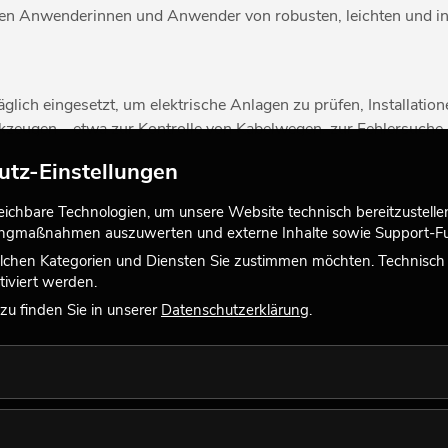
eren Anwenderinnen und Anwender von robusten, leichten und in
ich eingesetzt, um elektrische Anlagen zu prüfen, Installatio
erkzeugen – etwa zur Kontrolle von Kabelwegen, zur Fehlersuch
 zu einem unverzichtbaren Bestandteil jeder professionellen Au
utz-Einstellungen
chbare Technologien, um unsere Website technisch bereitzustellen,
tingmaßnahmen auszuwerten und externe Inhalte sowie Support-Fun
ässlich. Sie stellt sicher, dass Messwerte innerhalb definierter T
lchen Kategorien und Diensten Sie zustimmen möchten. Technisch e
en Bereichen oder bei der Fehlersuche kann schon eine geringe
iviert werden.
istige Zuverlässigkeit der eingesetzten Messgeräte.
u finden Sie in unserer
Datenschutzerklärung
.
nline Shop und profitieren Sie von effizienter, präziser Messte
ser Team gerne mit kompetenter Beratung.