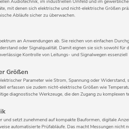
ellen Audiotechnik, im industriellen Umfeld und im gewerblich
äte, mit denen sich elektrische und nicht-elektrische Größen pr
hnische Abläufe sicher zu überwachen.
pektrum an Anwendungen ab. Sie reichen von einfachen Durchga
stand oder Signalqualität. Damit eignen sie sich sowohl für die
erlässige Kontrolle von Leitungs- und Signalwegen essenziell i
her Größen
lektrischer Parameter wie Strom, Spannung oder Widerstand, so
ell erfassen sie zudem nicht-elektrische Größen wie Tempera
eitige diagnostische Werkzeuge, die den Zugang zu komplexen te
ik
ter und setzt zunehmend auf kompakte Bauformen, digitale Anz
weise automatisierte Prüfabläufe. Das macht Messungen nicht nu