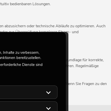
tuitiv bedienbaren Lösungen.
nen abzusichern oder technische Abläufe zu optimieren. Auch
e oder zur Überprüfung komplexer Strom- und
sstattung.
 Inhalte zu verbessern,
ktionen bereitzustellen.
oleranzen liegen und bildet damit die Grundlage für korrekte,
rforderliche Dienste sind
 Abweichung zu Fehlinterpretationen führen. Regelmäßige
chnik bei der Umsetzung Ihres Events. Wenn Sie Fragen zu den