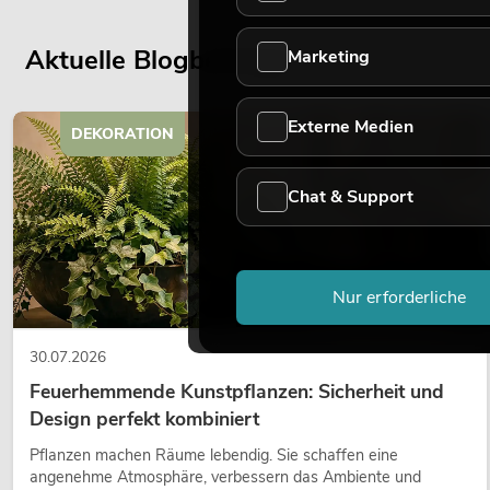
Aktuelle Blogbeiträge
Marketing
Externe Medien
DEKORATION
Chat & Support
Nur erforderliche
30.07.2026
Feuerhemmende Kunstpflanzen: Sicherheit und
Design perfekt kombiniert
Pflanzen machen Räume lebendig. Sie schaffen eine
angenehme Atmosphäre, verbessern das Ambiente und