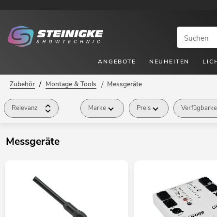
ANGEBOTE
NEUHEITEN
LIC
/
Zubehör
Montage & Tools
/
Messgeräte
Relevanz
Marke
Preis
Verfügbarke
Messgeräte