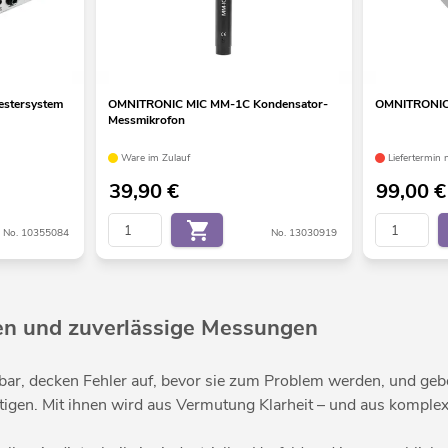
stersystem
OMNITRONIC MIC MM-1C Kondensator-
OMNITRONIC 
Messmikrofon
Ware im Zulauf
Liefertermin 
39,90
€
99,00
€
No. 10355084
No. 13030919
sen und zuverlässige Messungen
bar, decken Fehler auf, bevor sie zum Problem werden, und geben
ötigen. Mit ihnen wird aus Vermutung Klarheit – und aus komplex