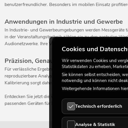
benutzerfreundlicher. Besonders im mobilen Einsatz profiti
Anwendungen in Industrie und Gewerbe
In Industrie- und Gewerbeumgebungen werden Messgeräte tägl
in der Veranstaltungstechnik zählen sie zu den zentralen W
Audionetzwerke. Ihre Vielseitigkeit und Präzision machen sie
Cookies und Datensch
Präzision, Genauigkeit und Kalibrierung
Wir verwenden Cookies und verglei
Statistikdaten zu erheben, Marke
Für verlässliche Ergebnisse ist eine exakte Kalibrierung unerl
Sie können selbst entscheiden, we
reproduzierbare Analysen. Besonders in sicherheitsrelevant
notwendig und können nicht deakt
Kalibrierung sorgt daher für Präzision, Konsistenz und langfr
Weitergehende Informationen hierz
Entdecken Sie jetzt die verfügbaren Messgeräte in unserem O
passenden Geräten für Ihr Projekt haben, unterstützt Sie un
Technisch erforderlich
Analyse & Statistik